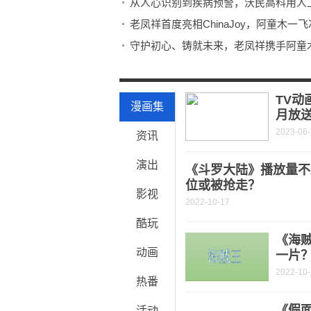
从人心识别到疾病预警，沃民高科用人
老凤祥首度亮相ChinaJoy，阿童木
守护初心、铸就未来，老凤祥携手阿童
PNC 2025全明星赛7月开赛，24支
麻辣王子跨界引爆深圳电玩节！辣味风
TV动
漫画集
月放
2023-06
资讯
演出
《斗罗大陆》播放量不
位或被抢走？
影视
2022-10-17
酷玩
《海
动画
一片
2022-10
热番
《假面
活动