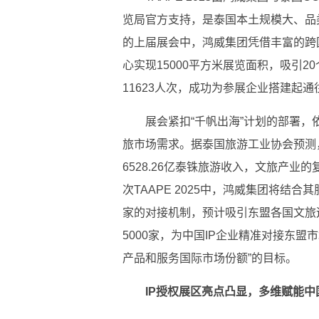
览局官方支持，是泰国本土规模大、品类
的上届展会中，鸿威集团凭借丰富的跨国
心实现15000
平方米展览面积，吸引20
11623人次，成功为参展企业搭建起
展会紧扣“千帆出海”计划的部署，
旅市场需求。据泰国旅游工业
协会预测
6528.26亿泰铢旅游收入，文旅产业
次TAAPE 2025中，鸿威集团将结
家的对接机制，预计吸引东盟各国文旅
5000家，为
中国IP企业精准对接东盟
产品和服务国际市场份额”的目标。
IP授权展区亮点凸显
，
多维赋能
中