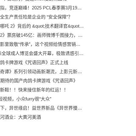
北斗所指，竞逐巅峰！2025 PCL春季赛3月19日正式开赛！
全生产责任险是企业的 “安全保障”？
解码《哪吒 2》背后的 &quot;技术翻译官&quot;—— TD 技术指导骆国宝
《哪吒2》票房破145亿：画师微博千图接力，国漫之光闪耀全球 ​
在微电影里致敬“传承”，这个视频给情感营销打了个样！
SA国际全球成人博览会盛大开幕，极致诱惑引爆感官盛宴
鸽卡牌游戏《咒语回声》正式上线
​《中国奇谭》系列引领动画新潮流，上影元新春营销盛典致敬经典
最期待的国产肉鸽卡牌游戏《咒语回声》
新鞋！！快来接住新年的红运！！
短视频，小众furry很“大众”
月光之下，异世缘启！益世界新品《异世界慢生活》&《月光下的异世界之旅》联动上线
河酒业：大黄河美酒