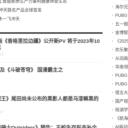
工智能新质生产力重构健康筛查生态
一飞冲天联名产品全球首发
木一飞冲天
世界强队集结韩国首尔
暴席卷二次元盛宴
画《香格里拉边疆》公开新PV 将于2023年10
送
-15
及《斗破苍穹》 国漫霸主之
贼王》尾田尚未公布的黑影人都是乌漆嘛黑的
？
-17
AI驱
骑士Outsiders》预告：王蛇生存形态补全