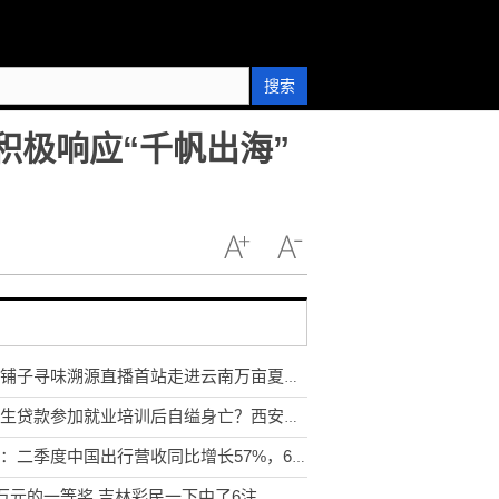
搜索
区积极响应“千帆出海”
良品铺子寻味溯源直播首站走进云南万亩夏威夷果基地
大学生贷款参加就业培训后自缢身亡？西安警方通报
滴滴：二季度中国出行营收同比增长57%，6月日均单量超3000万单
7万元的一等奖 吉林彩民一下中了6注