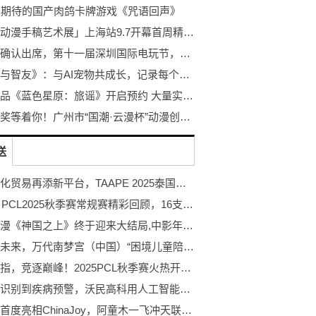
最期待的国产肉鸽卡牌游戏《咒语回声》
「日本动漫手稿艺术展」上海站9.7开幕首周精彩回顾
卡琳娜确认出席，第十一届深圳国际电玩节，7月18日-21日举办！
《守护与智友》：与AI宠物共成长，记录每个温馨瞬间
蛮啾出品《蓝色星原：旅谣》开启预约 大量实机揭示奇幻新演绎
万元大奖等着你！广州市“国潮·云漫杯”动漫创作大赛开赛！
送
中泰文化贸易再添新平台，TAAPE 2025泰国展IP展区积极响应“千帆出海”计划
PUBG PCL2025秋季赛常规赛精彩回顾，16支战队集结争夺总冠军
​宝藏国漫《神国之上》终于迎来大结局,中影年年挑战最快项目启动:第二季制作已开启
筑梦向未来，万代南梦宫（中国）“困境儿童陪伴计划”落地贵州
北斗所指，竞逐巅峰！2025PCL秋季赛火热开赛！
从人心识别到疾病预警，沃民高科用人工智能新质生产力重构健康筛查生态
老凤祥首度亮相ChinaJoy，阿童木一飞冲天联名产品全球首发