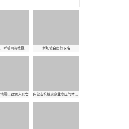
科普进社区，听听同济教授讲了啥~
新加坡自由行攻略
地震已致30人死亡
内蒙古杭锦旗企业高压气体泄漏事故已致10人死亡