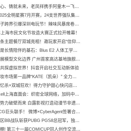
守护初心、铸就未来，老凤祥携手阿童木一飞冲天
PNC 2025全明星赛7月开赛，24支世界强队集结韩国首尔
麻辣王子跨界引爆深圳电玩节！辣味风暴席卷二次元盛宴
5年上海市民文化节妆造大赛正式拉开帷幕！
刺客信条主题餐厅双城亮相！邀玩家开启“信仰之跃”狂欢暑假
舒适，是长情陪伴的基石：Blus E2 人体工学与亚洲耳型的奥秘
持续拓展模型文化边界 广州首家高达基地旗舰店盛大启幕
共探虚拟世界！抖音开启社交互动新体验
日本彩妆市场第一品牌“KATE（凯朵）” 全力启动以亚洲市场为中心的新全球战略
童年回忆杀×双城狂欢！得力守护甜心快闪店成“社交货币”
Supercell上海直面会：织密全球网络，加码中国玩家专属体验
国潮新势力破壁而来 白露影视打造动漫节非遗新体验——第二十一届中国国际动漫节&quot;游戏+非遗&quot;跨界盛
中日ACG巨头联手！ 微博×CyberAgent签署合作协议 共同推动中日IP市场拓展 共建数字营销与ACG内容生态
欧洲赛区BB战队斩获PUBG PGS8总冠军，独享10万美元赛事奖励
人气爆棚! 第三十一届COMICUP同人创作交流展在杭州大会展中心顺利举办！