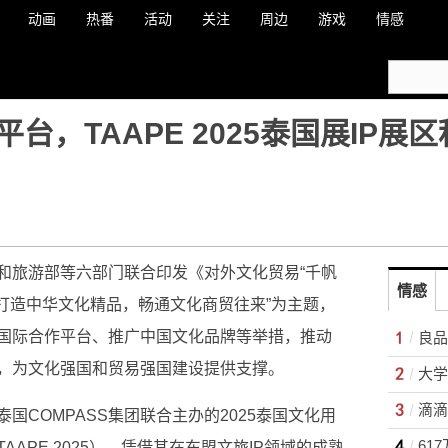
动画
热番
活动
关注
周边
游戏
情感
台，TAAPE 2025泰国展IP展
和旅游部等六部门联合印发《对外文化贸易“千帆
情感
以“打造中华文化精品，畅通文化商贸往来”为主题，
国际合作
平
台、推广
中国文化品牌等举措，推动
，为文化强国和贸易强国建设提供支撑。
国COMPASS集团联合主办的2025泰国文化用
61
APE 2025），凭借其在东盟文旅IP领域的成熟