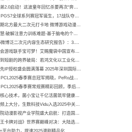
海尔兄弟2.0启动！这波童年回忆杀要再次“奔现”了
PUBG PGS7全球系列赛冠军诞生，17战队夺得桂冠！
五一假期北方最大二次元打卡地 微博游戏动漫展燃爆北京
金博智慧:破解注意力训练难题-基于脑电的个性化训练深度探索
《2025微博泛二次元内容生态研究报告》：3.2亿用户在微博关注泛二次元
欢乐聚会游戏联手宝可梦！艾赐魔袋中国宣布推出《来啦！宝可梦》
从动画到短剧的跨界破局：若鸿文化以工业化生产开启千亿级赛道新篇
华南领先IP授权盛会圆满落幕 2025年深圳国际授权展引领行业风向
PUBG PCL2025春季赛总冠军揭晓，PeRo战队领衔出征全球系列赛！
PUBG PCL2025春季赛常规赛精彩回顾，季后赛冠军到底花落谁家？
借五大核心技术，菌小宝让千亿活菌筑牢健康根基
国产视频上大分，生数科技Vidu入选2025中关村论坛十大重大科技成果
硅湖学院动漫影视产业学院盛大启航：打造国内领先的聚焦动漫影视全产业链的职业教育平台
《航海王卡牌对战》世界赛巅峰对决：大陆选手阿保夺冠，独特简体中文冠军卡加冕！
动+平台助力，提速2025漫剧精品化