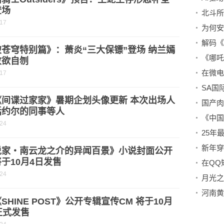
登场
-17
为何安
苍穹特别篇》：萧炎“三大保镖”登场 纳兰嫣
败欲自刎
-17
《间谍过家家》暑期企划头像更新 本次出场人
国产肉
括约尔的同事等人
-24
25年
新年穿
说家・南云龙之介的异闻百景》小说封面公开
于10月4日发售
在QQ
-24
河南黄
SHINE POST》公开专辑宣传CM 将于10月
正式发售