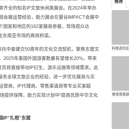
推荐
齐全的知名IP文旅休闲类展会。在2024年举办
会展运营经验，助力展会在曼谷IMPACT会展中
个
国家和地区的162家展商参展，现场观众达
通往东南亚市场的高效桥梁。
依托中泰建交50周年的文化交流契机，聚焦东盟文
，2025年泰国外国游客数量有望增长20%，带来
的复苏将直接带动IP衍生、游乐设施等领域需求。此
合其服务全球文旅企业的经验，进一步优化展商与买
运营商、IP代理商、零售渠道商等专业买家超
摩洛哥南部
市场提供保障，助力实现计划中“提高优质中华文化
国IP“扎根”东盟