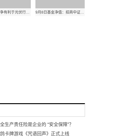
技术路线之争有利于光伏行业进步
9月8日基金净值：招商中证上海环交所碳中和ETF最新净值0.7692，跌0.85%
全生产责任险是企业的 “安全保障”？
鸽卡牌游戏《咒语回声》正式上线