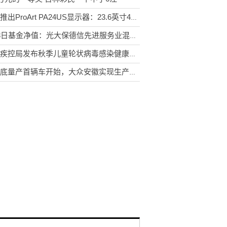
华硕推出ProArt PA24US显示器：23.6英寸4K屏，自动校准色彩
9月8日基金净值：光大保德信先进服务业混合A最新净值1.4707，涨0.09%
国家疾控局发布秋季儿童轮状病毒感染健康提示
从年底量产首辆车开始，大众安徽实现生产净零排放