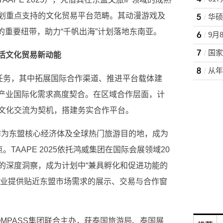
划重点支持的文化贸易
平
台范畴。其动漫游戏及
的
重要纽带，助力“千帆出海”计划落地东南亚。
激活文化贸易新动能
心任务，其中拓展国际合作渠道、推进
平
台载体建
P产业国际化需求高度契合。在区域合作层面，计
文化交流为契机，搭建务实合作
平
台。
国作为东盟核心经济体及全球热门旅游目的地，成为
TAAPE 2025依托鸿威集团在国际会展领域20
的深度洞察，成为计划中“兼具孵化和促进功能的
企业提供贴
近东盟市场需求的展示、
交易与合作窗
国COMPASS集团联合主办，获泰国旅游局、泰国展