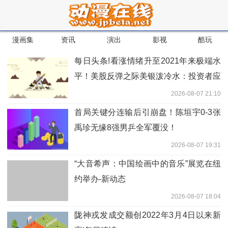
漫画集
资讯
演出
影视
酷玩
每日头条!看涨情绪升至2021年来极端水
平！美股反弹之际美银泼冷水：投资者应
降低风险资产敞口
2026-08-07 21:10
首局关键分连输后引崩盘！陈垣宇0-3张
禹珍无缘8强男乒全军覆没！
2026-08-07 19:31
“大音希声：中国绘画中的音乐”展览在纽
约举办-新动态
2026-08-07 18:04
陇神戎发成交额创2022年3月4日以来新