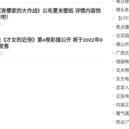
《夜樱家的大作战》公布夏末壁纸 详情内容快
看吧！
-23
《才女的近侍》第4卷彩插公开 将于2022年9
发售
广西北
-23
内容正
暖气漏