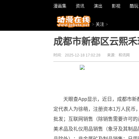
漫画集
资讯
演出
影视
酷玩
>
关注
>
成都市新都区云熙禾
时间:
2025-12-18 17:02:28
来源:
和讯网
天眼查App显示，近日，成都市
定代表人为徐萌，注册资本1万人民币
批发；互联网销售（除销售需要许可的
美术品及礼仪用品销售（象牙及其制品
品除外）；非金属矿及制品销售；日用