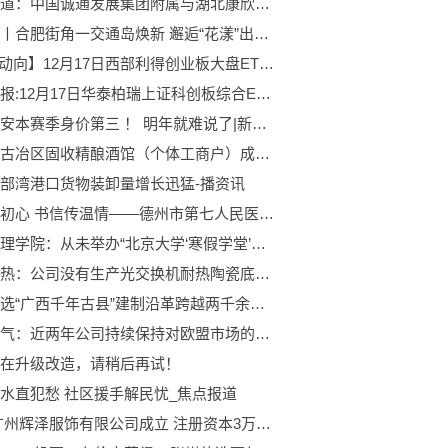
每日报道：中国诚通发展集团附属与湖北康欣新材料科技订立售后回租协议
微头条丨合肥街角一交通岛焕新 邂逅“花漾”出行时光
【ETF动向】12月17日西部利得创业板大盘ETF基金涨3.74%，份额减少800万份
焦点播报:12月17日华泰柏瑞上证科创板综合ETF基金份额减少400万份，重仓股海光信息、寒武纪、中芯国际
北京国安本赛季身价第三 ！ 明年就难说了|新视野
唐山市古冶区固收精酿酒馆（个体工商户）成立 注册资本1万人民币 今日视点
部湾港口货物装卸量增长迅猛-播资讯
锦旗映初心 书信传温情——德州市第七人民医院康复科获患者双重赞誉|焦点快播
北大物理学院：从未举办“北京大学‘寒假学堂’营” 每日时讯
东方电热：公司没有生产光交换机耐热陶瓷底盘|焦点速看
武宣入选“广西千年古县”建制沿革跨越两千余载|每日热文
正弦电气：近两年公司持续保持对欧盟市场的业务拓展，目前已有小批量订单实现对欧盟国家的出口
在升级改造，请稍后再试！
水直犯愁 社区援手解民忧_焦点报道
热议:广州辉泽服饰有限公司成立 注册资本3万人民币