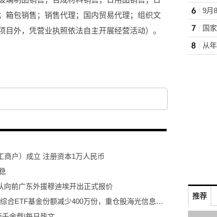
；箱包销售；销售代理；国内贸易代理；组织文
项目外，凭营业执照依法自主开展经营活动）。
商户）成立 注册资本1万人民币
稳
球队向前广东外援穆迪埃开出正式报价
推荐
焦点播报:12月17日华泰柏瑞上证科创板综合ETF基金份额减少400万份，重仓股海光信息、寒武纪、中芯国际
两千余载|每日热文