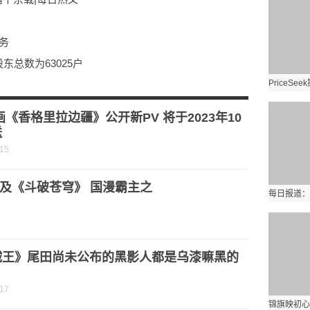
务
东总数为63025户
根基-今亮点
时焦点
画《香格里拉边疆》公开新PV 将于2023年10
送
-15
及《斗破苍穹》 国漫霸主之
贼王》尾田尚未公布的黑影人都是乌漆嘛黑的
？
-17