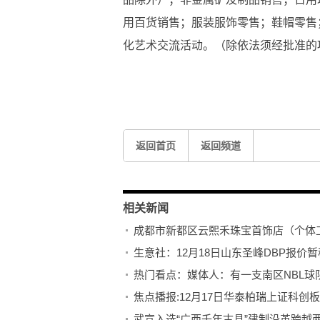
用百货销售；服装服饰零售；鞋帽零售
化艺术交流活动。（除依法须经批准的
关键词：
个体工商户
珠宝首饰
法定代表人为徐萌
返回首页
返回频道
相关新闻
成都市新都区云熙禾珠宝首饰店（个体工
生意社：12月18日山东圣峰DBP报价暂
热门看点：媒体人：有一支南区NBL
武宣入选“广西千年古县”建制沿革跨越