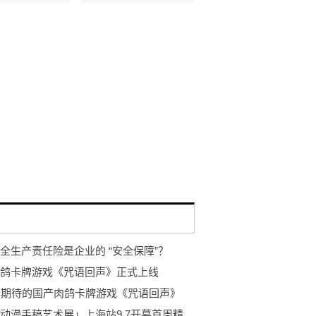
全生产责任险是企业的 “安全保障”？
鸽卡牌游戏《咒语回声》正式上线
最期待的国产肉鸽卡牌游戏《咒语回声》
「日本动漫手稿艺术展」上海站9.7开幕首周精彩回顾