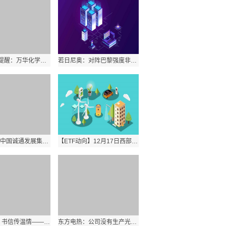
PriceSeek提醒：万华化学苯乙烯报价下调_每日热讯
若日尼奥：对阵巴黎强度非常高，重要的是我们拼到了最后一刻 新消息
每日报道：中国诚通发展集团附属与湖北康欣新材料科技订立售后回租协议
【ETF动向】12月17日西部利得创业板大盘ETF基金涨3.74%，份额减少800万份
锦旗映初心 书信传温情——德州市第七人民医院康复科获患者双重赞誉|焦点快播
东方电热：公司没有生产光交换机耐热陶瓷底盘|焦点速看