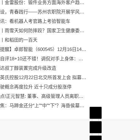
今日报丨金雷股份：锻件业务方面海外客户趋于稳定，铸件业务方面海外客户在持续开发中
学风建设，青春践行——苏州农职院开展学风建设月系列活动_每日热闻
讯：看机器人考官路上考验智能车
最资讯丨雨雪天如何防摔跤？国家卫生健康委给出指引
丨和稻田的一百天
【异动提醒】卓郎智能（600545）12月16日14点49分创60日新低|焦点滚动
杨瀚森自评18+10还不错！调侃对手上身体：等他六犯我对他笑呵呵-聚看点
达叔丁醇装置完成升级改造
最新：英氏控股12月22日北交所首发上会 拟募资3.34亿元
驶概念再度拉升 近十只成分股涨停
每日看点!正元智慧: 董事、高级管理人员离职管理制度内容摘要
当前聚焦：马蹄金还分“上”“中”“下”？海昏侯墓文物亮相北京
首页
频道