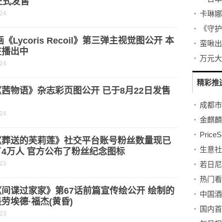
正式发售
-24
画《Lycoris Recoil》第三弹主视觉图公开 本
在播出中
-24
精彩推
茜物语》杂志彩页图公开 已于8月22日发售
-24
《葬送的芙莉莲》社交平台账号粉丝数量现已
生意社
4万人 官方公布了粉丝纪念图标
-23
间谍过家家》第67话前篇宣传绘公开 绘制的
劳埃德·福杰(黄昏)
-23