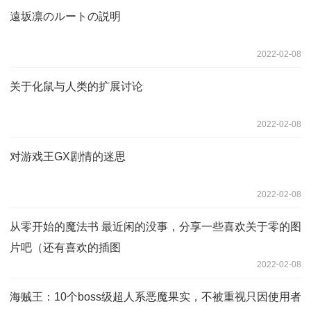
遠坂凛のルートの説明
2022-02-08
关于化鼠与人类的扩展讨论
2022-02-08
对游戏王GX剧情的迷思
2022-02-08
从零开始的魔法书 最近闲的没事，分享一些喜欢关于零的图
片吧（还有喜欢的插图
2022-02-08
海贼王：10个boss级超人系恶魔果实，不被重视只因使用者