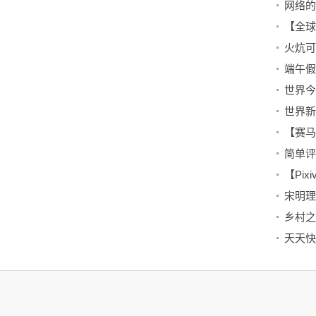
网络的
火炕可
宋明理