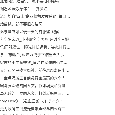
道:都没开始尝试，就不要担心结局
缩怎么锻炼身体？-世界关注
科城街道：培育“四上”企业积蓄发展后劲_每日焦点
始尝试，就不要担心结局
温泉酒店可以玩一天的有哪些-观察
名字怎么取_小孩取名字男孩-环球今日报
每日热讯!正观漫读｜眼光往长远看，姿态往低处放，凡事往好处想
条：“泰坦”号深潜器或于下潜当天失事
适合在家做的小生意赚钱_适合在家做的小生意 世界报资讯
完美世界：石昊寻找大魔神，前往恶魔岛黑牢，上古真神出世了_世界快报
观热点：盘点海贼王目前悬赏金最高的六个人，没有一个是大佬
三本制霸斗罗斗破的同人文，假如魂天帝穿越到斗罗大陆会如何？|世界时讯
四本开局无敌的斗罗同人文，打倒反贼唐三，武魂殿万岁
《Dear My Hero》（噬血狂袭 ストライク・ザ・ブラッドⅣ 片尾曲）歌词&翻译（自翻）
神谷浩史为数码宝贝流光兽献声纪念四代辉二可惜没变铠甲加鲁鲁|世界关注