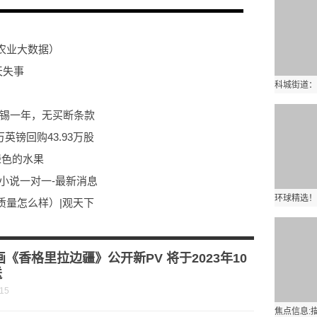
农业大数据）
天失事
比锡一年，无买断条款
5万英镑回购43.93万股
绿色的水果
小说一对一-最新消息
质量怎么样）|观天下
介绍
倒地，这位博士后的针灸帮了大忙-当前热门
画《香格里拉边疆》公开新PV 将于2023年10
送
-15