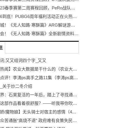
PCL2023春季赛第二周赛程回顾，PeRo战队绝地反击夺桂冠
不落幕6到底！PUBG6周年福利活动正在火热开启！
探秘冰城！《无人知路·寒酥篇》ARG解谜游戏！打破次元的更多可能！
冰雪盛会！《无人知路·寒酥篇》全新剧情资料片发布！ARG解谜游戏
送
讯:又又组词四个字_又又
【当前热闻】农业大数据是干什么的（农业大数据）
天天热点评！李涛ps高手之路11集（李涛ps高手之路全集）
_关于炒二冬介绍
完美世界：石昊复活的一年后，踏上了寻找通往上界之路
为什么这部作品看着很舒服？——听我带你吹《跃动青春》
【微病娇/魔物娘】无头骑士对宿主的感情（4） 世界新视野
英国民众苦通胀“高烧不退” 政府难有良策失民心-天天时快讯