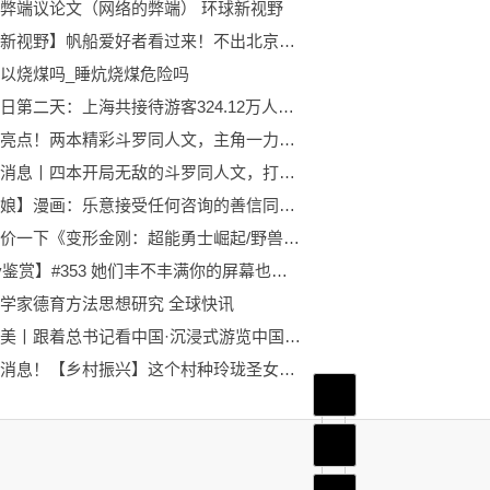
弊端议论文（网络的弊端） 环球新视野
【全球新视野】帆船爱好者看过来！不出北京这里一样可实现扬帆碧浪
以烧煤吗_睡炕烧煤危险吗
端午假日第二天：上海共接待游客324.12万人次|全球球精选
世界今亮点！两本精彩斗罗同人文，主角一力破万法，镇压所有不服
世界新消息丨四本开局无敌的斗罗同人文，打倒反贼唐三，武魂殿万岁
【赛马娘】漫画：乐意接受任何咨询的善信同学 当前速递
简单评价一下《变形金刚：超能勇士崛起/野兽崛起》
【Pixiv鉴赏】#353 她们丰不丰满你的屏幕也是平的_天天观热点
学家德育方法思想研究 全球快讯
乡村之美丨跟着总书记看中国·沉浸式游览中国美丽乡村-今日快看
天天快消息！【乡村振兴】这个村种玲珑圣女果，带动集体年增收15万元
首页
频道