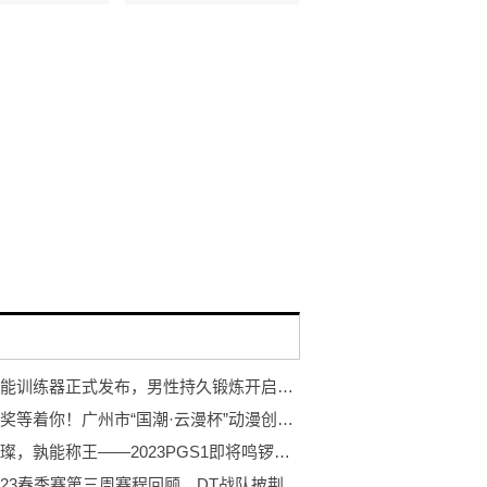
岩石智能训练器正式发布，男性持久锻炼开启智能浪潮
万元大奖等着你！广州市“国潮·云漫杯”动漫创作大赛开赛！
巨星璀璨，孰能称王——2023PGS1即将鸣锣开赛！
PCL2023春季赛第三周赛程回顾，DT战队披荆斩棘登顶周冠