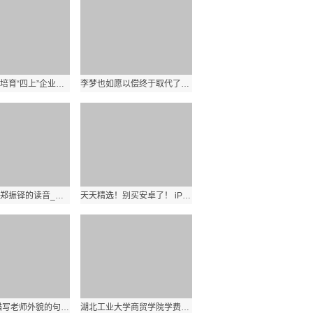
科城街道：培育“四上”企业积蓄发展后劲_每日焦点
李梦也如愿以偿终于取代了韩旭登上了官方海报 天天信息
环球精选！郑振铎的读音_铎的读音
天天精选！别买安卓了！ iPhone 11低至2899元
焦点信息:描写老师外貌的句子优美_描写老师外貌的句子
湖北工业大学商贸学院学费_湖北工业大学商贸学院_天天信息