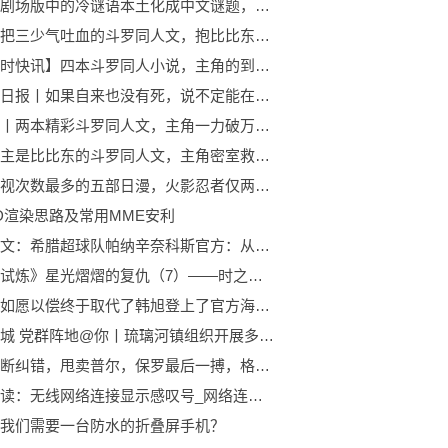
把柯南剧场版中的冷谜语本土化成中文谜题，你能答对几道？（M21-M25） 全球速看
六本能把三少气吐血的斗罗同人文，抱比比东大腿，做斗罗的海王|全球热门
【环球时快讯】四本斗罗同人小说，主角的到来让斗罗大陆，弥漫着一股春天的气息
环球今日报丨如果自来也没有死，说不定能在第四次忍界大战中抓住宇智波带土
微头条丨两本精彩斗罗同人文，主角一力破万法，镇压所有不服
四本女主是比比东的斗罗同人文，主角密室救下比比东，却被逆推了
上过央视次数最多的五部日漫，火影忍者仅两次，它却达到了十次-环球快消息
D渲染思路及常用MME安利
环球热文：希腊超球队帕纳辛奈科斯官方：从桑普多利亚免签31...
《星之试炼》星光熠熠的复仇（7）——时之奇道（上）
李梦也如愿以偿终于取代了韩旭登上了官方海报 天天信息
文明创城 党群阵地@你丨琉璃河镇组织开展多项“和满京城 奋进九州”端午节主题新时代文明实践活动|环球观点
勇士果断纠错，甩卖普尔，保罗最后一搏，格林成为闹剧的赢家
焦点速读：无线网络连接显示感叹号_网络连接显示感叹号
我们需要一台防水的折叠屏手机？