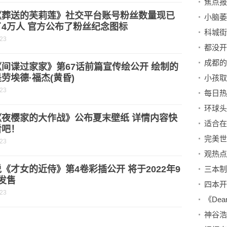
焦点报
《葬送的芙莉莲》社交平台账号粉丝数量现已
小脑萎
4万人 官方公布了粉丝纪念图标
-23
都没开
成都的
间谍过家家》第67话前篇宣传绘公开 绘制的
劳埃德·福杰(黄昏)
小孩取
-23
环球头
《夜樱家的大作战》公布夏末壁纸 详情内容快
看吧！
-23
《才女的近侍》第4卷彩插公开 将于2022年9
发售
-23