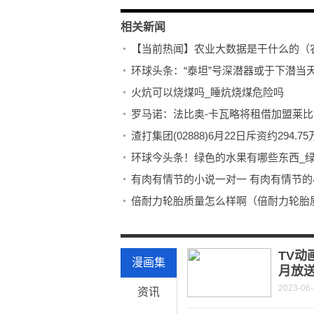
相关新闻
【当前热闻】农业大数据是干什么的（
环球头条：“泰坦”号深潜器或于下潜当
火炕可以烧煤吗_睡炕烧煤危险吗
罗马诺：法比奥-卡瓦略将租借加盟莱
渣打集团(02888)6月22日斥资约294.7
环球今头条！绿色的水果有哪些东西_
有肉有情节的小说一对一 有肉有情节的
倍耐力轮胎质量怎么样啊（倍耐力轮胎
全球热头条丨家族财富_关于家族财富
端午前一天暴饮暴食，乘客高铁上腹痛
TV动
漫画集
月放
2023-06
资讯