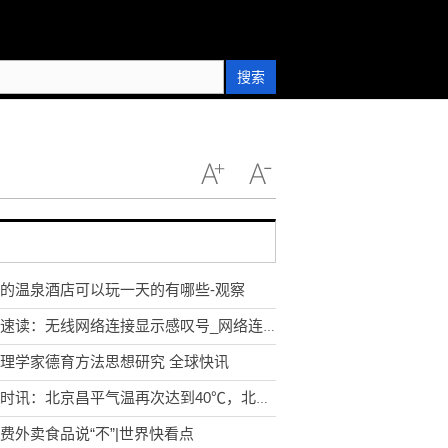
搜索
的温泉酒店可以玩一天的有哪些-观察
焦点速读：无线网络连接显示感叹号_网络连接显示感叹号
理学家德育方法思想研究 全球快讯
世界时讯：北京昌平气温再次达到40℃，北京地区首现40℃“三连击”
费外卖食品说“不”|世界快看点