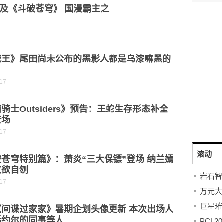
及《斗破苍穹》 国漫霸主之
贼王》尾田尚未公布的黑影人都是乌漆嘛黑的
？
-17
骑士Outsiders》预告：王蛇生存形态补全
登场
-17
滚动
苍穹特别篇》：萧炎“三大保镖”登场 纳兰嫣
败欲自刎
-17
《间谍过家家》暑期企划头像更新 本次出场人
括约尔的同事等人