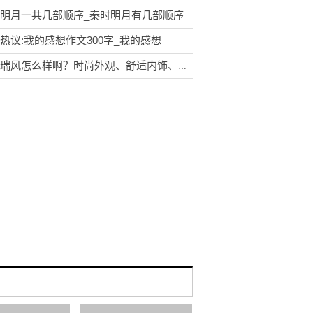
明月一共几部顺序_秦时明月有几部顺序
热议:我的感想作文300字_我的感想
江淮瑞风怎么样啊？时尚外观、舒适内饰、可靠动力，完美搭配！-环球快看