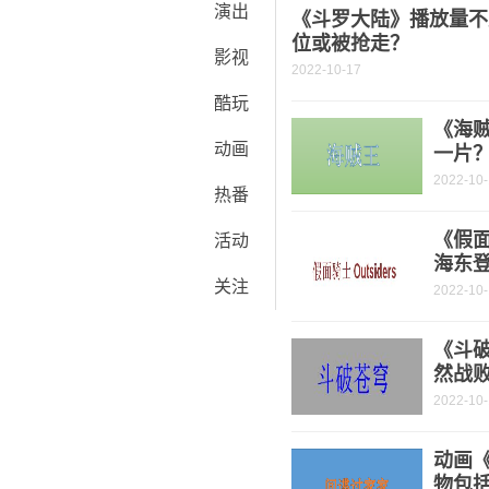
演出
《斗罗大陆》播放量不
位或被抢走？
影视
2022-10-17
酷玩
《海
动画
一片
2022-10
热番
《假面
活动
海东
关注
2022-10
《斗破
然战
2022-10
动画
物包