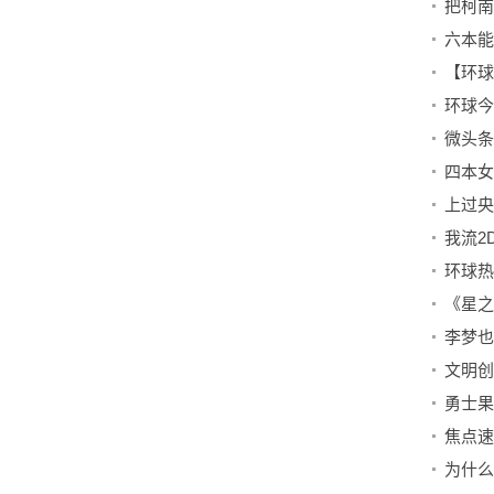
我流2
为什么