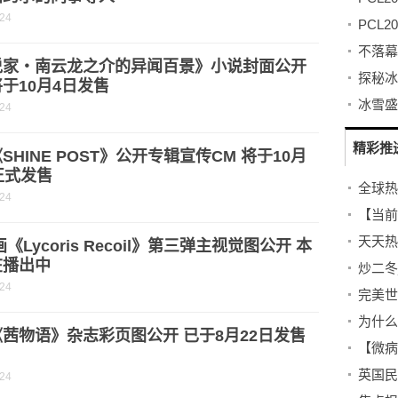
-24
说家・南云龙之介的异闻百景》小说封面公开
于10月4日发售
-24
精彩推
SHINE POST》公开专辑宣传CM 将于10月
正式发售
全球热
-24
画《Lycoris Recoil》第三弹主视觉图公开 本
在播出中
炒二冬
-24
茜物语》杂志彩页图公开 已于8月22日发售
-24