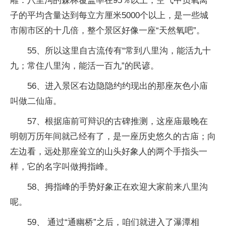
雕：八里沟的森林覆盖率在95％以上，空气中负氧离
子的平均含量达到每立方厘米5000个以上，是一些城
市闹市区的十几倍，整个景区好像一座“天然氧吧”。
55、所以这里自古流传有“常到八里沟，能活九十
九；常住八里沟，能活一百九”的民谚。
56、进入景区右边隐隐约约现出的那座灰色小庙
叫做二仙庙。
57、根据庙前可辩识的古碑推测，这座庙最晚在
明朝万历年间就己经有了，是一座历史悠久的古庙；向
左边看，远处那座耸立的山头好象人的两个手指头一
样，它的名字叫做拇指峰。
58、拇指峰的手势好象正在欢迎大家前来八里沟
呢。
59、 通过“通幽桥”之后，咱们就进入了瀑潭相