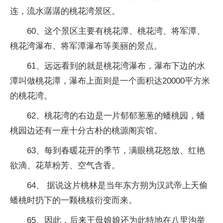
连，流水潺潺的桃花湾景区。
60、这个景区主要有桃花潭、桃花湾、将军潭、
桃花湾瀑布、将军潭瀑布等美丽的景点。
61、远远看到的就是桃花湾瀑布，瀑布下边的水
潭叫做桃花潭，瀑布上面则是一个面积达20000平方米
的桃花湾。
62、桃花湾的右边是一片郁郁葱葱的蟠桃园，蟠
桃园边还有一座十分古朴的桃源阁宾馆。
63、每到春暖花开的季节，满眼桃花怒放、红艳
欲滴、花草粉芳、空气含香。
64、 据说这片桃林是当年东方朔为汉武帝上天偷
蟠桃时扔下的一颗桃核衍变而来。
65、因此，后来王母娘娘还为此特地在八里沟举