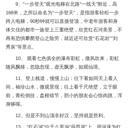
9、“一步登天”观光电梯在北路“一线天”附近，高
168米，之所以命名为“一步登天”，是指游客轻松一步
跨入电梯，90秒钟就可以直接登顶，中老年游客和身
体欠佳的都市一族登上三重绝壁，欣赏红石河美景，不
再有恐惧攀爬登山之险劳，就近还可欣赏“石花岩”“刘
秀泉”等景点。
10、 观看七色俱全的瀑布彩虹，微风吹来，彩虹
随风飘移，忽隐忽现，虚无飘渺，如观仙境。
11、登上栈道，慢慢上山：往下看如同天上看人
间，袖珍山水，微观景现；往上看千尺绝壁，立于眼
前，青松倒挂，盘根错节，胆小的朋友会心惊肉跳，浑
身哆嗦。
12、但是不到山顶非好汉，坚持就是胜利。
13、 “红石河”位于八里沟“葫芦崖”上，因河床为红