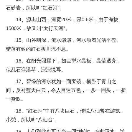
石砂岩，所以叫“红石河”。
14、源出山西，河宽20米，深0.6米，由于海拔
1500米，故又叫“太行天河”。
15、山谷幽深，流水潺潺，河水顺着光洁平整、
错落有致的红石板川流不息。
16、在阳光照耀下，如巨型水晶板，晶莹透亮，
似乱石弹溪琴，淙淙悦耳。
17、碧绿的河水犹如一面宝镜，横卧于青山之
间，反衬蓝天白云，令人目迷五色，一步一回头，一折
一赞叹。
18、“红石河”中有八块巨石，传说八仙曾在游览、
小憩，所以叫“八仙台”。
19、人们到此也可以当一回“神仙”，在此玩水、游