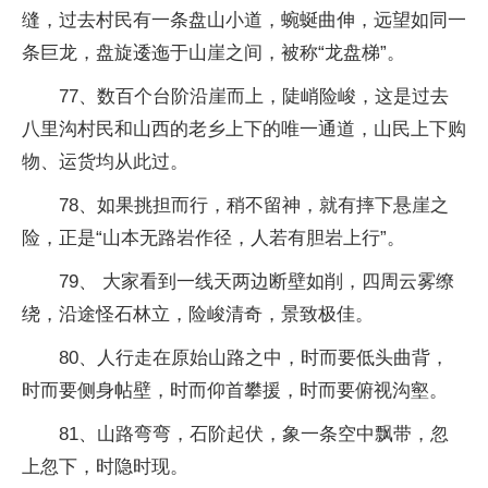
缝，过去村民有一条盘山小道，蜿蜒曲伸，远望如同一
条巨龙，盘旋逶迤于山崖之间，被称“龙盘梯”。
77、数百个台阶沿崖而上，陡峭险峻，这是过去
八里沟村民和山西的老乡上下的唯一通道，山民上下购
物、运货均从此过。
78、如果挑担而行，稍不留神，就有摔下悬崖之
险，正是“山本无路岩作径，人若有胆岩上行”。
79、 大家看到一线天两边断壁如削，四周云雾缭
绕，沿途怪石林立，险峻清奇，景致极佳。
80、人行走在原始山路之中，时而要低头曲背，
时而要侧身帖壁，时而仰首攀援，时而要俯视沟壑。
81、山路弯弯，石阶起伏，象一条空中飘带，忽
上忽下，时隐时现。