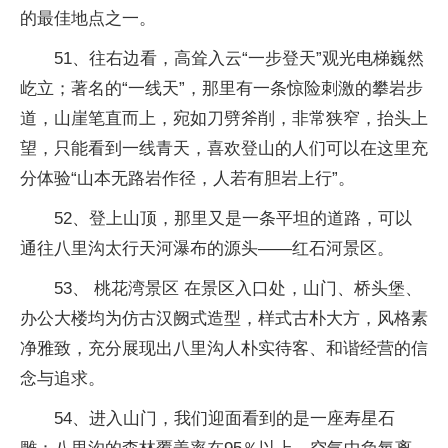
的最佳地点之一。
51、往右边看，高耸入云“一步登天”观光电梯巍然
屹立；著名的“一线天”，那里有一条惊险刺激的攀岩步
道，山崖笔直而上，宛如刀劈斧削，非常狭窄，抬头上
望，只能看到一线青天，喜欢登山的人们可以在这里充
分体验“山本无路岩作径，人若有胆岩上行”。
52、登上山顶，那里又是一条平坦的道路，可以
通往八里沟太行天河瀑布的源头——红石河景区。
53、 桃花湾景区 在景区入口处，山门、桥头堡、
办公大楼均为仿古汉阙式造型，样式古朴大方，风格素
净雅致，充分展现出八里沟人朴实待客、和谐经营的信
念与追求。
54、进入山门，我们迎面看到的是一座寿星石