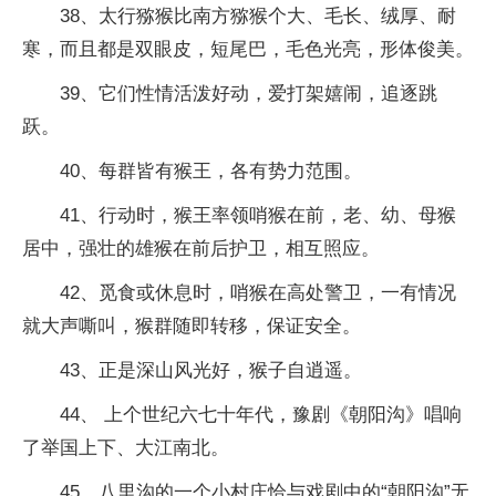
38、太行猕猴比南方猕猴个大、毛长、绒厚、耐
寒，而且都是双眼皮，短尾巴，毛色光亮，形体俊美。
39、它们性情活泼好动，爱打架嬉闹，追逐跳
跃。
40、每群皆有猴王，各有势力范围。
41、行动时，猴王率领哨猴在前，老、幼、母猴
居中，强壮的雄猴在前后护卫，相互照应。
42、觅食或休息时，哨猴在高处警卫，一有情况
就大声嘶叫，猴群随即转移，保证安全。
43、正是深山风光好，猴子自逍遥。
44、 上个世纪六七十年代，豫剧《朝阳沟》唱响
了举国上下、大江南北。
45、八里沟的一个小村庄恰与戏剧中的“朝阳沟”无