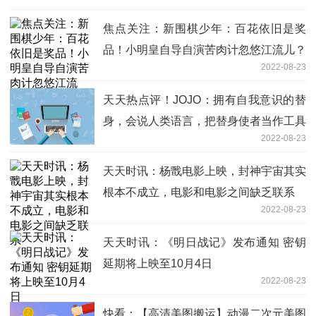
焦点关注：新围棋少年：百花依旧是奖
品！小明皇自导自演苦肉计忽悠江流儿？
2022-08-23
天天热点评！JOJO：拥有自我意识的替
身，会说人类语言，把替身使者当作工具
2022-08-23
人
天天时讯：杨戬电影上映，封神宇宙其实
根本不成立，电影和电影之间缺乏联系
2022-08-23
天天时讯：《明日战记》发布通知 密钥
延期将上映至10月4日
2022-08-23
快看：【高清美图搬运】动漫二次元美图