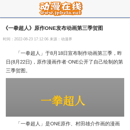
《一拳超人》原作ONE发布动画第三季贺图
时间：2022-08-23 17:12:06 来源：动漫界
「一拳超人」于8月18日宣布制作动画第三季，昨
日(8月22日)，原作漫画作者·ONE公开了自己绘制的第
三季贺图。
「一拳超人」是ONE原作、村田雄介作画的漫画