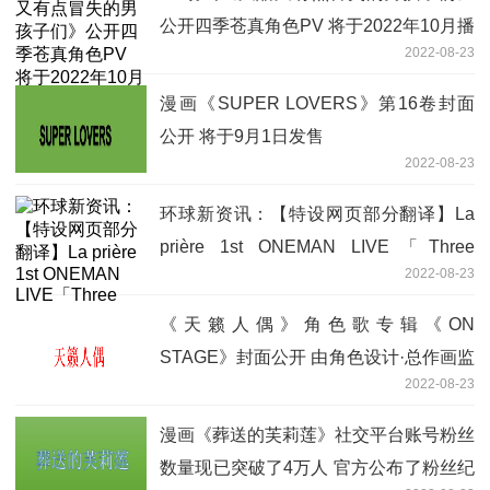
公开四季苍真角色PV 将于2022年10月播
2022-08-23
出
漫画《SUPER LOVERS》第16卷封面
公开 将于9月1日发售
2022-08-23
环球新资讯：【特设网页部分翻译】La
prière 1st ONEMAN LIVE「Three
2022-08-23
piece!!!」
《天籁人偶》角色歌专辑《ON
STAGE》封面公开 由角色设计·总作画监
2022-08-23
督矢野茜先生绘制
漫画《葬送的芙莉莲》社交平台账号粉丝
数量现已突破了4万人 官方公布了粉丝纪