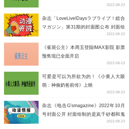
2022-08-23
杂志「LoveLive!Daysラブライブ！総合
マガジン」第31期的封面图公布 封面绘
2022-08-23
制的是叶月恋和米女芽衣
《雀斑公主》本周五登陆IMAX影院 影票
预售现已全面开启
2022-08-23
可爱是可以为所欲为的！《小黄人大眼
萌：神偷奶爸前传》上映
2022-08-23
杂志《电击G'smagazine》2022年10月
号封面公开 封面绘制的是岚千砂都和鬼
2022-08-23
塚夏美