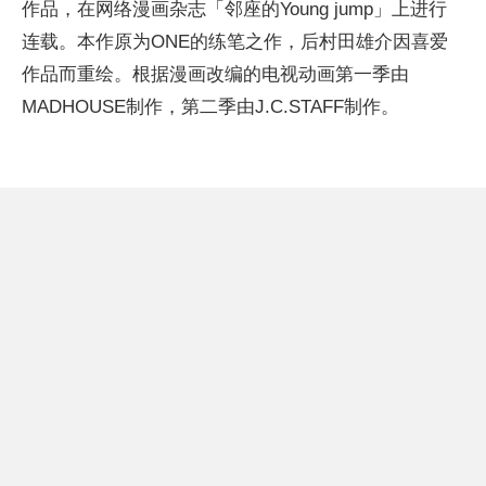
作品，在网络漫画杂志「邻座的Young jump」上进行
连载。本作原为ONE的练笔之作，后村田雄介因喜爱
作品而重绘。根据漫画改编的电视动画第一季由
MADHOUSE制作，第二季由J.C.STAFF制作。