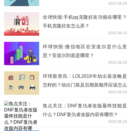
2022-08-23
全球快报:手机qq克隆好友功能在哪里？
手机克隆好友怎么弄？
2022-08-23
环球快报:微信地区在安道尔是什么意
思？安道尔到底是哪里？
2022-08-23
环球新资讯：LOL2019年劫出装攻略是
怎样的？劫出门装及后期装顺序应该怎么
2022-08-23
安排？
焦点关注：DNF复仇者改版最终技能是
什么？DNF复仇者改版内容有哪些？
2022-08-23