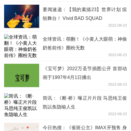
要闻速递：【我的素描23】世界计划 缤
纷舞台！ Vivid BAD SQUAD
2022-08-23
全球资讯：萌翻！《小黄人大眼萌：神偷
奶爸前传》圈粉无数
2022-08-23
《宝可梦》2022万圣节插图公开 首部动
画于1997年4月1日播出
2022-08-23
简讯：《断·桥》曝正片片段 马思纯王俊
凯以鱼隐喻人生
2022-08-23
今日热搜：《雀斑公主》IMAX开预售 身