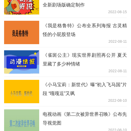
全新剧场版确定制作
2022-08-15
《我是格鲁特》公布全系列海报 古灵精
怪的小屁股登场
2022-08-11
《雀斑公主》现实世界剧照再公开 夏天
里藏了多少种情绪
2022-08-11
《小马宝莉：新世代》曝“初入飞马国”片
段 “嘎嘎逗”又飒
2022-08-10
电视动画《第二次被异世界召唤》公布先
导视觉图
2022-08-10