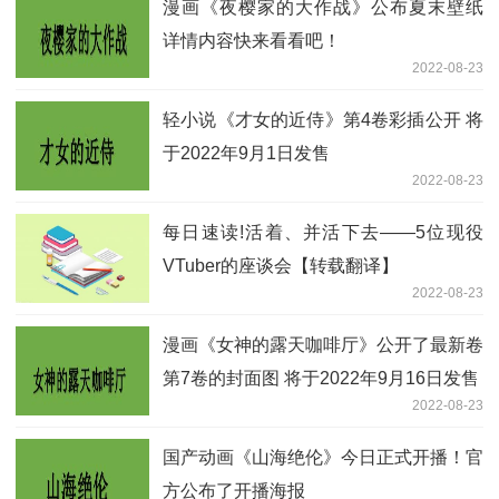
漫画《夜樱家的大作战》公布夏末壁纸
详情内容快来看看吧！
2022-08-23
轻小说《才女的近侍》第4卷彩插公开 将
于2022年9月1日发售
2022-08-23
每日速读!活着、并活下去——5位现役
VTuber的座谈会【转载翻译】
2022-08-23
漫画《女神的露天咖啡厅》公开了最新卷
第7卷的封面图 将于2022年9月16日发售
2022-08-23
国产动画《山海绝伦》今日正式开播！官
方公布了开播海报