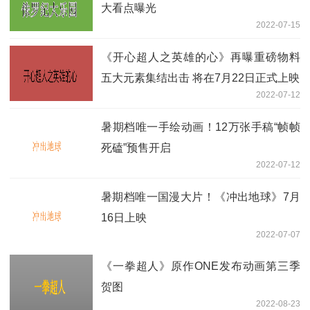
大看点曝光
2022-07-15
《开心超人之英雄的心》再曝重磅物料
五大元素集结出击 将在7月22日正式上映
2022-07-12
暑期档唯一手绘动画！12万张手稿“帧帧
死磕”预售开启
2022-07-12
暑期档唯一国漫大片！《冲出地球》7月
16日上映
2022-07-07
《一拳超人》原作ONE发布动画第三季
贺图
2022-08-23