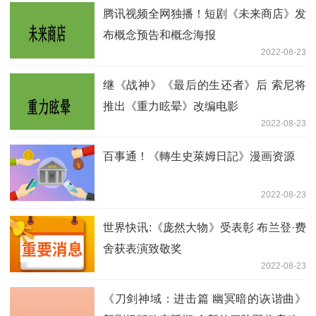
腾讯视频全网独播！短剧《未来商店》发
布概念预告和概念海报
2022-08-23
继《战神》《最后的生还者》后 索尼将
推出《重力眩晕》改编电影
2022-08-23
百事通！《轉生史萊姆日記》漫画资源
2022-08-23
世界快讯:《庞然大物》受表彰 布兰登·费
舍获表演致敬奖
2022-08-23
《刀剑神域：进击篇 幽冥暗的诙谐曲》