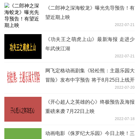
《二郎神之深海蛟龙》曝光先导预告！有
望近期上映
2022-07-21
《功夫王之萌虎上山》最新海报 走进少
年武侠江湖
2022-07-21
网飞定格动画剧集《轻松熊：主题乐园大
冒险》发布中字预告 将于8月25日上线开
2022-07-20
播
《开心超人之英雄的心》终极预告及海报
重磅来袭 7月22日上映
2022-07-18
动画电影《侏罗纪大乐园》今日上映！三