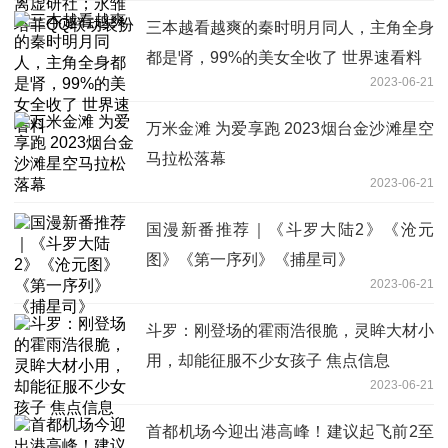
三本越看越爽的秦时明月同人，主角全身
都是肾，99%的美女全收了 世界速看料
2023-06-21
万米金滩 为爱享跑 2023烟台金沙滩星空
马拉松落幕
2023-06-21
国漫新番推荐｜《斗罗大陆2》《沧元
图》《第一序列》《捕星司》
2023-06-21
斗罗：刚登场的霍雨浩很脆，灵眸大材小
用，却能征服不少女孩子 焦点信息
2023-06-21
首都机场今迎出港高峰！建议起飞前2至