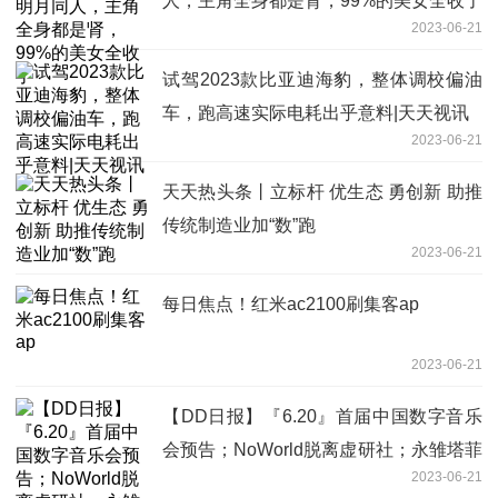
人，主角全身都是肾，99%的美女全收了
2023-06-21
试驾2023款比亚迪海豹，整体调校偏油
车，跑高速实际电耗出乎意料|天天视讯
2023-06-21
天天热头条丨立标杆 优生态 勇创新 助推
传统制造业加“数”跑
2023-06-21
每日焦点！红米ac2100刷集客ap
2023-06-21
【DD日报】『6.20』首届中国数字音乐
会预告；NoWorld脱离虚研社；永雏塔菲
2023-06-21
QQ联动装扮