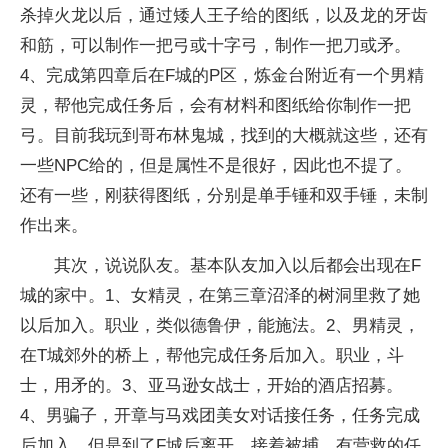
杀掉火龙以后，通过矮人王子给的图纸，以及龙的牙齿
和筋，可以制作一把弓或十字弓，制作一把刀或矛。
4、完成第四章后在F城的P区，炼金台附近有一个男精
灵，帮他完成任务后，会有材料和图纸给你制作一把
弓。目前我玩到哥布林鬼城，找到的大概就这些，还有
一些NPC给的，但是属性不是很好，因此也不提了。
还有一些，刚获得图纸，分别是单手锤和双手锤，未制
作出来。
其次，说说队友。基本队友加入以后都会出现在F
城的家中。1、女精灵，在第三章沼泽的树洞里救了她
以后加入。职业，类似德鲁伊，能施法。2、男精灵，
在T城郊外的桥上，帮他完成任务后加入。职业，斗
士，用矛的。3、亚马逊女战士，开始的酒店招募。
4、男骗子，开章与马戏团美女对话接任务，任务完成
后加入。但是到了F城后离开，接着被捕，有营救的任