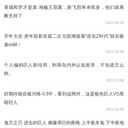
基德和罗才是真·海贼王双翼，路飞想单杀凯多，他们就果
断支持了
2022-02-08
开年大吉 虎年迎新首届二次元国潮漫展“进击Z时代”就在银
泰in88！
2022-02-08
个人编的巨人新结局，利用岛内外认知差异，不知道怎么
样。
2022-02-08
好期待能在银河格斗3中，看到这两对，这是银色巨人VS黑
暗巨人
2022-02-08
鬼灭之刃 进击的巨人 燃爆周日的夜晚 上半夜杀鬼 下半夜地