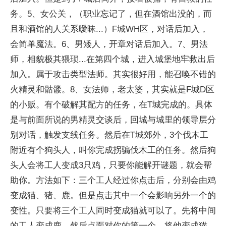
务。5、女公关，（职业忘记了，但在酒馆出没的，而
且和酒馆的人关系暧昧...）F城WH区，对话后加入，
会简单魔法。6、男矮人，开章对话后加入。7、男法
师，相貌极其猥琐...在第四个城，进入城堡地牢救出后
加入。属于攻击类型法师。其实很好用，能召唤不错的
火精灵和骷髅。8、女法师，老太婆，其实就是F城D区
的小贩。有个破解其配方的任务，在T城完成的。具体
是与前面所说的男精灵交谈后，回城与城里的领导层分
别对话，触发支线任务。然后在T城郊外，3个伐木工
附近有个狗头人，叫你完成拐骗伐木工的任务。然后狗
头人会将工人变成3只鸡，只要你能解开谜题，就会帮
助你。方法如下：三个工人经过你点击后，分别会由鸡
变成猫、猪、鹿。但是点击其中一个会影响另外一个的
变性。只要将三个工人同时变成猫就可以了。先将中间
的工人变成鹿，然后点面对你的第一个，将他变成猫，