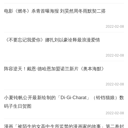
电影《燃冬》杀青首曝海报 刘昊然周冬雨默契二搭
2022-02-08
《不要忘记我爱你》娜扎刘以豪诠释最浪漫爱情
2022-02-08
阵容逆天！戴恩·德哈恩加盟诺兰新片《奥本海默》
2022-02-08
小夏钝帆公开最新绘制的「Di·Gi·Charat」（铃铛猫娘）数
码子生日贺图
2022-02-08
漫画「被陌生的女高中生所监禁的漫画家的故事」第二卷封