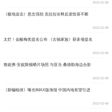
2022-02-08
《极地追击》悬念强劲 克拉拉诠释反派惊喜不断
2022-02-08
太烂！金酸梅奖提名公布 《古驰家族》获多项提名
2022-02-08
詹妮弗·安妮斯顿晒片场照 与亚当·桑德勒海边合影
2022-02-08
《新蝙蝠侠》曝光IMAX版海报 中国内地有望引进
2022-02-08