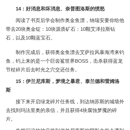
14：好消息和坏消息、奈普图洛斯的愤怒
阅读了书页后学会制作奥金鱼漂，纳瑞安要你给他
带去20块奥金锭：10块源质矿石：10颗艾泽拉斯钻
石，以及10颗蓝宝石。
制作完成后，获得奥金鱼漂去艾萨拉风暴海湾来钓
鱼，钓上来的是一个巨齿鲨世界BOSS，击杀获得蓝龙
节杖碎片后去时光之穴交还任务。
15：伊兰尼库斯，梦境之暴君、泰兰德和雷姆洛
斯
接下来开启绿龙碎片任务线，到达纳苏斯的城墙外
去找到玛法里奥的亲信，并且获得4块腐蚀梦魇的碎
片。