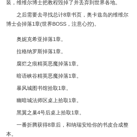
装，维维尔博士把教程毁掉了并丢弃到世界各地。
之后需要去寻找总计8章书页，奥卡兹岛的维维尔
博士会掉落1章(世界BOSS，注意心控)。
奥妮克希亚掉落1章。
拉格纳罗斯掉落1章。
腐烂之痕精英恶魔掉落1章。
暗语峡谷精英恶魔掉落1章。
暴风城图书馆拾取1章。
幽暗城法师区桌上拾取1章。
黑翼之巢4号后桌上拾取1章。
一番折腾获得8章后，和纳瑞安给你的书皮合成整
本。