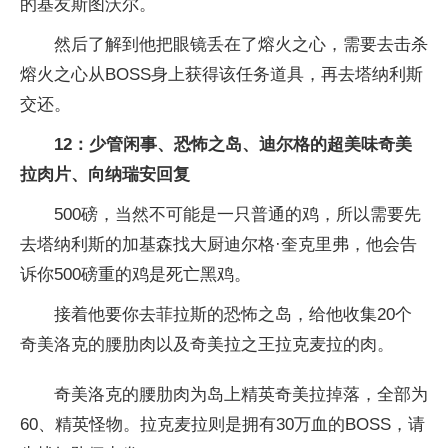
的基友斯图沃尔。
然后了解到他把眼镜丢在了熔火之心，需要去击杀
熔火之心从BOSS身上获得该任务道具，再去塔纳利斯
交还。
12：少管闲事、恐怖之岛、迪尔格的超美味奇美
拉肉片、向纳瑞安回复
500磅，当然不可能是一只普通的鸡，所以需要先
去塔纳利斯的加基森找大厨迪尔格·奎克里弗，他会告
诉你500磅重的鸡是死亡黑鸡。
接着他要你去菲拉斯的恐怖之岛，给他收集20个
奇美洛克的腰肋肉以及奇美拉之王拉克麦拉的肉。
奇美洛克的腰肋肉为岛上精英奇美拉掉落，全部为
60、精英怪物。拉克麦拉则是拥有30万血的BOSS，请