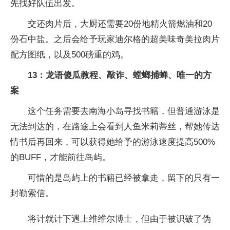
先找好队伍出发。
交还肉片后，大厨还需要20份地精火箭燃油和20
份石中盐。之后会给予玩家迪尔格的超美味奇美拉肉片
配方图纸，以及500磅重的鸡。
13：龙语傻瓜教程、敲诈、螳螂捕蝉、唯一的方
案
这个任务需要去南海小岛寻找书籍，但普通游泳是
无法到达的，在路途上会看到人鱼米莉蒂丝，帮她传达
情书后再回来，可以获得她给予的游泳速度提高500%
的BUFF，才能前往岛屿。
可惜的是岛屿上的书籍已经被拿走，留下的只有一
封勒索信。
将计就计下遇上维维尔博士，但由于被识破了伪