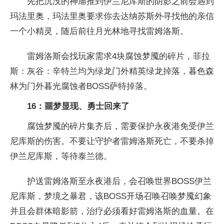
先把沉没的神庙推到伊兰尼库斯的阴影之前会遇到
玛法里奥，玛法里奥要求你去达纳苏斯外寻找他的亲信
一个小精灵，随后前往月光林地寻找雷姆洛斯。
雷姆洛斯会找玩家需求4块腐蚀梦魇的碎片，菲拉
斯：灰谷：辛特兰均为绿龙门外精英绿龙掉落，暮色森
林为门外暮光腐蚀者BOSS萨特掉落。
16：噩梦显现、勇士回来了
腐蚀梦魇的碎片集齐后，需要保护永夜港免受伊兰
尼库斯的伤害。不要让守护者雷姆洛斯死亡，不要杀掉
伊兰尼库斯，等待泰兰德。
护送雷姆洛斯至永夜港后，会召唤世界BOSS伊兰
尼库斯，梦境之暴君，该BOSS开场召唤召唤梦魇幻象
并且会群体暗影箭，治疗必须看好雷姆洛斯的血量。在