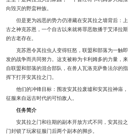
向毁灭的野蛮种族。
但是更为凶恶的势力仍潜藏在安其拉之墙背后：上
古之神克苏恩，一个自古以来就将罪恶散播于艾泽拉斯
的古老存在。
克苏恩令其拉虫人变得狂怒，联盟和部落为一触即
发的战争而共同努力。这支被称为卡利姆多的力量，来
自联盟和部落的混合部队，在兽人瓦洛克萨鲁法尔的指
挥下打开安其拉之门。
他们的冲锋目标：围攻安其拉废墟和安其拉神庙，
征服来自远古时代的可怕敌人。
任务简介
安其拉之门和往期的副本开放方式不同，安其拉之
门封锁了玩家征服门后两个副本的脚步。