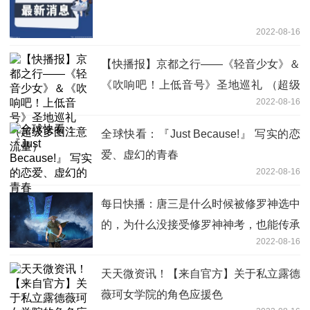
2022-08-16
【快播报】京都之行——《轻音少女》＆
《吹响吧！上低音号》圣地巡礼 （超级
2022-08-16
多图注意流量）
全球快看：『Just Because!』 写实的恋
爱、虚幻的青春
2022-08-16
每日快播：唐三是什么时候被修罗神选中
的，为什么没接受修罗神神考，也能传承
2022-08-16
修罗神位
天天微资讯！【来自官方】关于私立露德
薇珂女学院的角色应援色