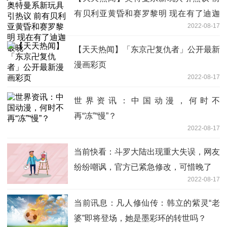
有贝利亚黄昏和赛罗黎明 现在有了迪迦
2022-08-17
破晓
【天天热闻】「东京卍复仇者」公开最新
漫画彩页
2022-08-17
世界资讯：中国动漫，何时不
再“冻”“慢”？
2022-08-17
当前快看：斗罗大陆出现重大失误，网友
纷纷嘲讽，官方已紧急修改，可惜晚了
2022-08-17
当前讯息：凡人修仙传：韩立的紫灵“老
婆”即将登场，她是墨彩环的转世吗？