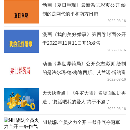
动画《夏日重现》最新杂志彩页公开 绘
制的是网代慎平和南方日鹤
2022-08-16
漫画《我的美好婚事》第四卷封面公开
于2022年11月11日开始发售
2022-08-16
动画《异世界药局》公开杂志彩页 绘制
的是法尔玛·德·梅迪西斯、艾兰诺·博纳富
2022-08-16
瓦和夏洛特·索雷尔
天天快看点丨《斗罗大陆》名场面回炉再
造，“复活吧我的爱人”终于不尬了
2022-08-16
NH战队全员火力全开 一鼓作气夺冠军