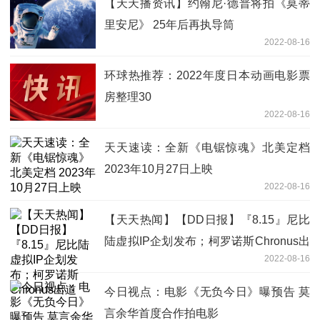
【天天播资讯】约翰尼·德普将拍《莫蒂
里安尼》 25年后再执导筒
2022-08-16
环球热推荐：2022年度日本动画电影票
房整理30
2022-08-16
天天速读：全新《电锯惊魂》北美定档
2023年10月27日上映
2022-08-16
【天天热闻】【DD日报】『8.15』尼比
陆虚拟IP企划发布；柯罗诺斯Chronus出
2022-08-16
道
今日视点：电影《无负今日》曝预告 莫
言余华首度合作拍电影