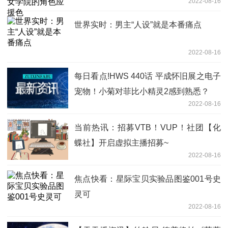
2022-08-16
世界实时：男主“人设”就是本番痛点
2022-08-16
每日看点!HWS 440话 平成怀旧展之电子
宠物！小菊对菲比小精灵2感到熟悉？
2022-08-16
当前热讯：招募VTB！VUP！社团【化
蝶社】开启虚拟主播招募~
2022-08-16
焦点快看：星际宝贝实验品图鉴001号史
灵可
2022-08-16