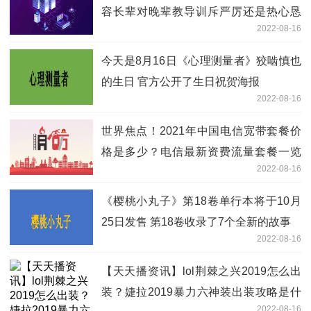
容长辈对晚辈教导训斥严厉还是热心恳
2022-08-16
切？
今天是8月16日《心理测量者》狡啮慎也
的生日 官方公开了生日祝贺海报
2022-08-16
世界焦点！2021年中国电信宽带套餐价
格是多少？电信最新资费流量套餐一览
2022-08-16
表？
《樱桃小丸子》第18卷单行本将于10月
25日发售 第18卷收录了7个全新的故事
2022-08-16
【天天播资讯】lol荆棘之兴2019怎么出
装？婕拉2019暴力六神装出装攻略是什
2022-08-16