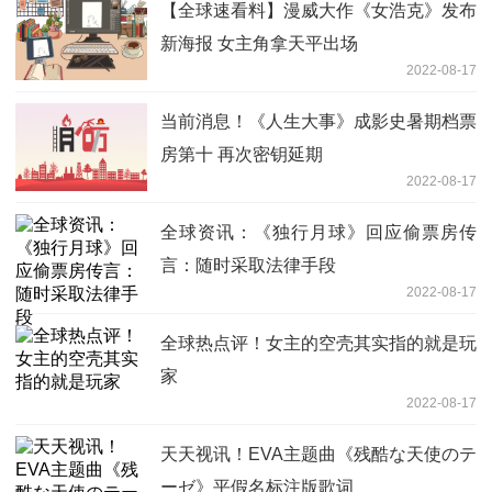
【全球速看料】漫威大作《女浩克》发布
新海报 女主角拿天平出场
2022-08-17
当前消息！《人生大事》成影史暑期档票
房第十 再次密钥延期
2022-08-17
全球资讯：《独行月球》回应偷票房传
言：随时采取法律手段
2022-08-17
全球热点评！女主的空壳其实指的就是玩
家
2022-08-17
天天视讯！EVA主题曲《残酷な天使のテ
ーゼ》平假名标注版歌词