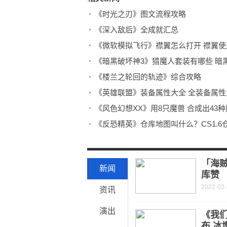
《时光之刃》图文流程攻略
《深入敌后》全成就汇总
《微软模拟飞行》襟翼怎么打开 襟翼
《暗黑破坏神3》猎魔人套装有哪些 暗
《楼兰之轮回的轨迹》综合攻略
《英雄联盟》装备属性大全 全装备属性
《风色幻想XX》用8只魔兽 合成出43
《反恐精英》仓库地图叫什么？CS1.
《刀剑神域彼岸游境》双刀流连招教程
《无双大蛇3》全人物图鉴 都有哪些人
「海贼
新闻
库赞
2022-02
资讯
演出
《我
布 冰