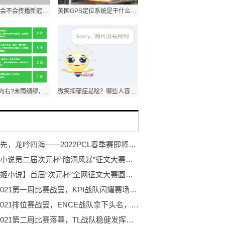
蚊蝇增多，会不会传播新冠病毒?一起来听听专家的解答
美国GPS定位系统是干什么的？能干扰我军导弹吗？
IT向左?OT向右?未雨绸缪，强化电网系统的网络安全防护
微笑抑郁症是啥？哪些人容易“中招”？
奋勇争先，龙吟四海——2022PCL春季赛即将鸣锣开赛！
次元姬小说第二届次元杯“脑洞风暴”征文大赛进行中！
【次元姬小说】首届“次元杯”全网征文大赛圆满结束
PGC 2021第一周比赛战罢，KPI战队闪耀赛场夺得周冠
PGC 2021排位赛战罢，ENCE战队拿下头名，NH战队位列第三
PGC 2021第二周比赛落幕，TL战队稳健发挥勇夺周冠