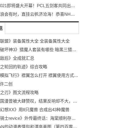
PGC 2021即将盛大开幕！PCL五剑客共同出征剑指荣耀！
长风破浪会有时，直挂云帆济沧海！恭喜NH战队荣获PGC2021总冠军！
送
联盟》装备属性大全 全装备属性大全
《暗黑破坏神3》猎魔人套装有哪些 暗黑三猎魔人套装介绍
敌后》全成就汇总
之轮回的轨迹》综合攻略
《微软模拟飞行》襟翼怎么打开 襟翼使用方式详解
允许二创
之刃》图文流程攻略
这五部国漫曾被大肆赞叹，结果反响却不大，第四个最可惜！
幻想XX》用8只魔兽 合成出43种魔兽
《假面骑士revice》外传最终话：海棠顺利存活，天灾皮套被东大妈拆了
超好VAN的动漫表情包和漂亮美图（第四百零九期）