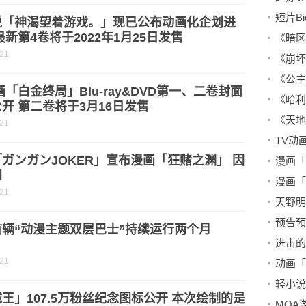
说「神渴望着游戏。」现已公布动画化企划进
最新第4卷将于2022年1月25日发售
-21
画「白金终局」Blu-ray&DVD第一、二卷封面
开 第二卷将于3月16日发售
-21
ガンガンJOKER」宣布漫画「狂赌之渊」 因
刊
-21
预告预
首辆“动漫主题双层巴士”持续运行两个月
-21
王」107.5万粉丝纪念图标公开 本次绘制的是
MOA