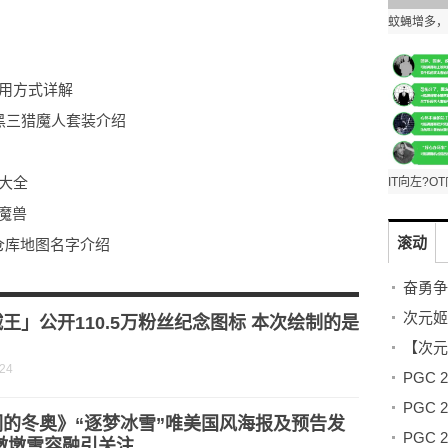
使用方式详解
黑三猎魔人套装介绍
大全
种魔兽
滚动
6仓库地图名字介绍
 双刀怎么连招？
物？
王」公开110.5万粉丝纪念图标 本次绘制的是
-24
们的冬奥》“逐梦冰雪”唯美国风海报及预告发
墩墩雪容融引关注