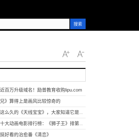
搜索
近百万升级域名！励普教育收购lipu.com
兄》算得上是画风比较惊奇的
看了这么久的《天线宝宝》，大家知道它是怎么拍摄的吗?
世界十大动画电影排行榜：《狮子王》排第几？一起来看看吧！
挺好看的治愈番《清恋》