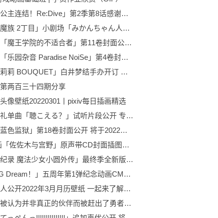
动画「公主连结！Re:Dive」第2季第8话感谢绘公开 于2022年1月10日开始播出
「街角魔族 2丁目」小剧场「みかんちゃん人形」公开 将于2022年4月播出
轻小说「魔王学院的不适合者」第11卷封面公开 将于2022年3月10日发售
轻小说「乐园杂音 Paradise NoiSe」第4卷封面公开 将于2022年3月10日发售
「突击莉莉 BOUQUET」白井梦结手办开订 预计于2022年9月发售
第两百三十四期分享
头像壁纸20220301丨pixiv每日插画精选
内田真礼单曲「聴こえる？」试听片段公开 专辑将于4月20日发售
漫画「蓝色监狱」第18卷封面公开 将于2022年3月17日正式发售
TV动画「佐佐木与宫野」原声带CD封面插图公开 原声带CD将于3月23日发售
「魔法纪录 魔法少女小圆外传」最终季全新版权绘公开了 预计将于今年春季开播
「BanG Dream！」五周年第1弹纪念动画CM公开 动画将于3月11日播出
久保带人公开2022年3月月历壁纸 一起来了解一下吧！
「因为被认为并非真正的伙伴而被赶出了勇者的队伍，所以来到边境悠闲度日」第10卷封面公开 将于4月1日发售
动画「てっぺんっ!!!!!!!!!!!!!!!」追加声优公开 将于2022年年内开播