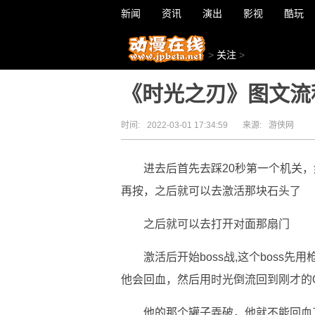
新闻
资讯
演出
影视
酷玩
>
关注
>
《时光之刃》图文流
时间:
2022-03-01 17:34:59
来源:
游侠网
进去后首先去踩20秒第一个机关，
再按，之后就可以去激活那块石头了
之后就可以去打开对面那扇门
激活后开始boss战,这个boss
他会回血，然后用时光倒流回到刚才的
他的那个罐子弄破，他就不能回血