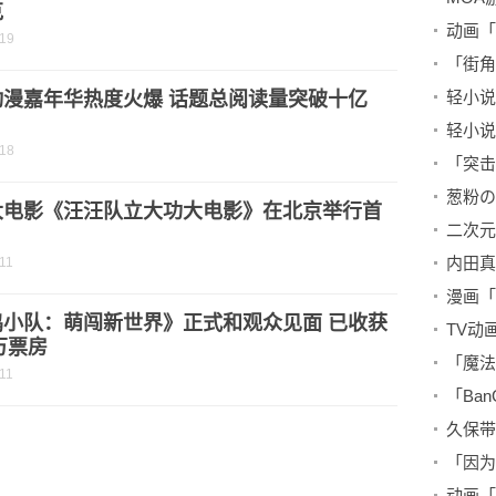
克
-19
动漫嘉年华热度火爆 话题总阅读量突破十亿
-18
葱粉の
大电影《汪汪队立大功大电影》在北京举行首
二次元
11
鸡小队：萌闯新世界》正式和观众见面 已收获
0万票房
11