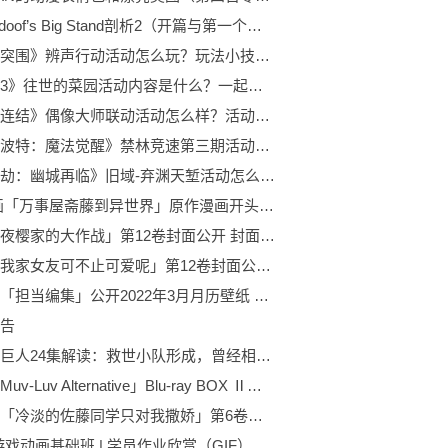
短片Bidoof’s Big Stand剖析2（开篇与第一个故事）
《暗区突围》辨声行动活动怎么玩？玩法小技巧介绍
《崩坏3》往世的菜园活动内容是什么？一起来看看吧！
《公主连结》偶像大师联动活动怎么样？活动介绍分享
《哈利波特：魔法觉醒》禁林竞速第三期活动怎么玩？玩法介绍
《天地劫：幽城再临》旧域-弃渊天堑活动怎么样？好玩吗？
TV动画「万事屋斋藤到异世界」原作漫画开头试读PV公布 第6卷正在好评发售中
漫画「夜樱家的大作战」第12卷封面公开 封面绘制的是夜樱六美
漫画「我家女友可不止可爱呢」第12卷封面公开 该卷将于3月9日发售
天野明「担当编集」公开2022年3月月历壁纸 第6卷预计将于今年5月推出
告
进击的巨人24集解读：救世小队形成，曾经相互厮杀的敌人携手同行
动画「Muv-Luv Alternative」Blu-ray BOX Ⅱ封面公开 将于2022年3月25日发售
轻小说「冷淡的佐藤同学只对我撒娇」第6卷封面公开 该卷将于3月18日发售
游戏动画基础班 | 学员作业欣赏（GIF）