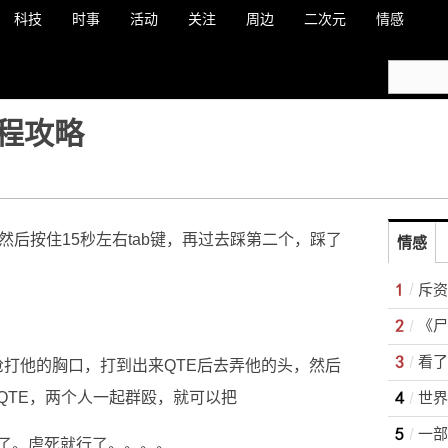
科技
时事
活动
关注
周边
二次元
情感
程攻略
然后按住15秒左右tab键，再过去踩第二个，踩了
情感
斥资
《尸
先用枪打他的胸口，打到出来QTE后去弄他的头，然后
QTE，两个人一起群殴，就可以把
一部
了。虐死就行了。。。。