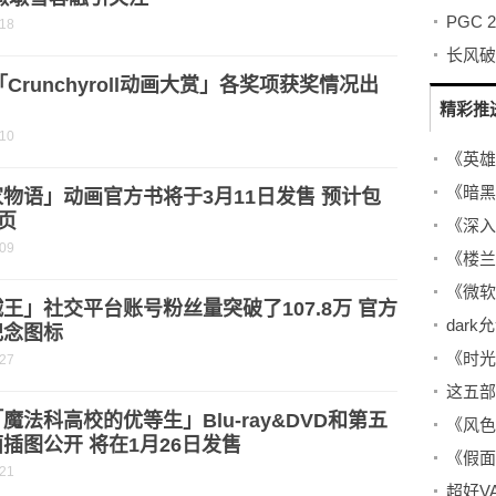
-18
2「Crunchyroll动画大赏」各奖项获奖情况出
精彩推
-10
《英雄
物语」动画官方书将于3月11日发售 预计包
2页
《深入
-09
《楼兰
王」社交平台账号粉丝量突破了107.8万 官方
dark
纪念图标
《时光
-27
魔法科高校的优等生」Blu-ray&DVD和第五
《风色
插图公开 将在1月26日发售
-21