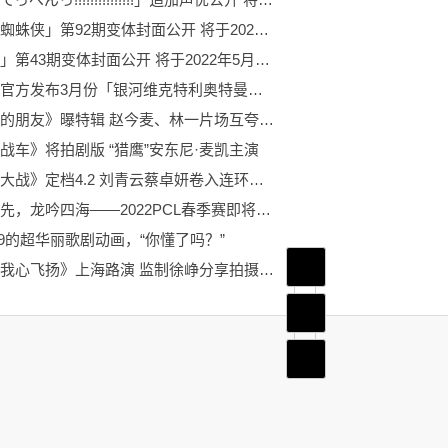
「神奇蜘蛛侠」第92期变体封面公开 将于2022年3月9日正式发布
「猫女」第43期变体封面公开 将于2022年5月发售
奥特曼官方发布3月份「银河维克特利奥特曼」主题日历壁纸 登场的角色银河维克特利奥特曼
《一周的朋友》曝特辑 赵今麦、林一片场互夸互怼
战车》将拍剧版 “猎鹰”安东尼·麦凯主演
《神探大战》定档4.2 刘青云蔡卓妍卷入连环重案
奋勇争先，龙吟四海——2022PCL春季赛即将鸣锣开赛！
.9的超华丽歌剧动画，“你懂了吗？”
首页
电影《我心飞扬》上海路演 监制徐峥分享拍摄故事
频道
底部