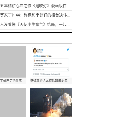
历时五年精耕心血之作《鬼吹灯》漫画版在众多读者期待中清新上市!
《一等家丁》44：许枫和李鹤轩的擂台决斗逐渐到了高潮
很多人没看懂《天使小生意气》结局，一起了解一下吧！
深圳市出台了最严厉的住房调控政策，被称为史无前例的“深八条”
贝爷真的这么喜欢跟着老马的脚步走?