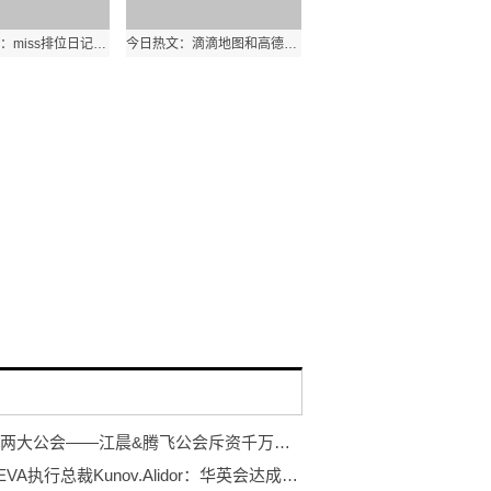
天天新动态：miss排位日记LOL解说视频 miss韩懿莹穿紧身衣出镜
今日热文：滴滴地图和高德地图哪个好用?滴滴与高德哪个更准确?
华英会两大公会——江晨&腾飞公会斥资千万铸造华强班，培育高净值新人
专访REVA执行总裁Kunov.Alidor：华英会达成战略合作，破局NFT质押托管拍卖市场