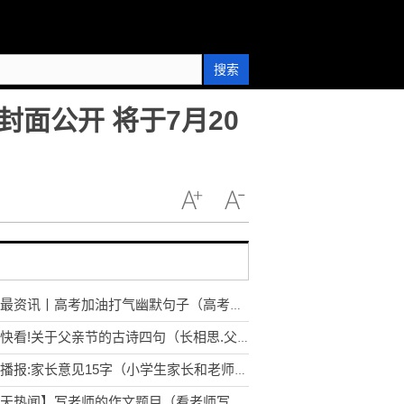
搜索
面公开 将于7月20
环球最资讯丨高考加油打气幽默句子（高考给自己加油打气的句子）
今日快看!关于父亲节的古诗四句（长相思.父亲节）
世界播报:家长意见15字（小学生家长和老师反馈意见精选）
【天天热闻】写老师的作文题目（看老师写中招热门题目）