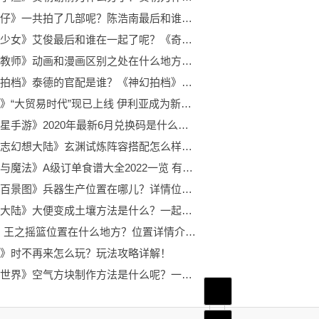
《古惑仔》一共拍了几部呢？陈浩南最后和谁在一起了？
《奇迹少女》艾俊最后和谁在一起了呢？《奇迹少女》和黑猫互告身份在哪一集呢？
《麻辣教师》动画和漫画区别之处在什么地方？《G.T.O麻辣教师》的结局是什么？
《神幻拍档》泰德的官配是谁？《神幻拍档》的结局是怎样的？
《洛奇》“大贸易时代”现已上线 伊利亚成为新贸易中心
《奥拉星手游》2020年最新6月兑换码是什么？怎么领取呢？
《三国志幻想大陆》玄渊试炼阵容搭配怎么样？阵容搭配分享给大家！
《创造与魔法》A级订单食谱大全2022一览 有需求不要错过呦！
《江南百景图》兵器生产位置在哪儿？详情位置介绍
《堆叠大陆》大便变成土壤方法是什么？一起来了解一下吧！
《dnf》王之摇篮位置在什么地方？位置详情介绍！
》时不再来怎么玩？玩法攻略详解！
《迷你世界》空气方块制作方法是什么呢？一起快来看看吧！
首页