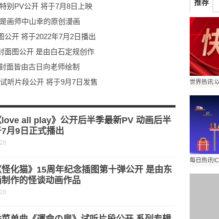
推荐
别PV公开 将于7月8日上映
 是画师中山幸的原创漫画
开 将于2022年7月2日播出
封面图公开 是由白石定规创作
 封面皆由古日向老师绘制
a试听片段公开 将于9月7日发售
身囧态百出 囧事满满
全章节通关流程图文攻略详解【完结】
love all play》公开后半季最新PV 动画后半
7月9日正式播出
-28
怪化猫》15周年纪念插图第十弹公开 是由东
画制作的怪谈动画作品
-28