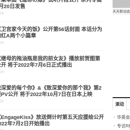
香菜单曲《運命の扉》试听片段公开 系列专辑
月20日发售
-28
卫宫家今天的饭》公开第56话封面 本话分为
和红A两个小篇章
-28
《继母的拖油瓶是我的前女友》播放前贺图第
开 将于2022年7月6日正式播出
-28
我深爱的每个你》&《致深爱你的那个我》第2
PV公开 将于2022年10月7日在日本上映
-28
滚动
EngageKiss》放送倒计时第五天应援绘公开
022年7月2日开始播出