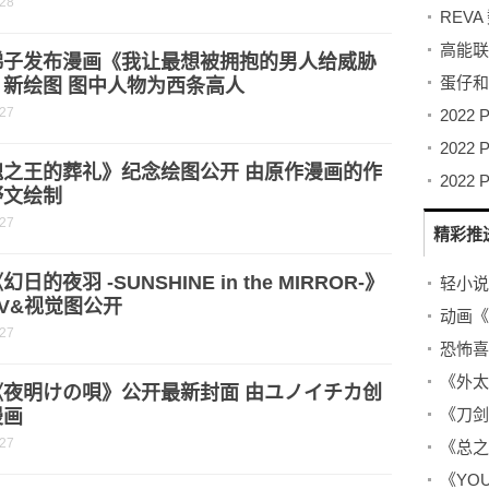
-28
REV
梯子发布漫画《我让最想被拥抱的男人给威胁
》新绘图 图中人物为西条高人
-27
瑰之王的葬礼》纪念绘图公开 由原作漫画的作
野文绘制
-27
精彩推
日的夜羽 -SUNSHINE in the MIRROR-》
V&视觉图公开
-27
《夜明けの唄》公开最新封面 由ユノイチカ创
漫画
-27