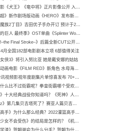
动画电影《犬王》《竜中将》正片影像公开 入围威尼斯电影节
《龙珠超》新作剧场版动画《HERO》发布新上映中PV 已于2022年6月11日在日本上映
《街角魔族2丁目》吉田优子手办开订 预计于2023年4月发售
《进击的巨人 最终季》OST单曲《Splinter Wolf Self-Remix》版影像公开 一起来看看吧！
《Free!–the Final Stroke–》后篇全新CUT公开 图中的人物为Albert
2年4月全国182部电影剧本立项 6部值得关注
女侠3》将引入努比亚 她是戴安娜的姑姑
海贼王动画电影《FILM RED》新角色 水母海贼团亮相
2022腾讯视频影视年度剧集片单惊喜发布 70+部好戏上演
拳皇为什么比不过街霸呢？拳皇街霸哪个受欢迎呢？
《死神》十大经典战役你知道吗？《死神》人物介绍来喽！
《龙珠z》第几集贝吉塔死了？赛亚人篇贝吉塔战斗力怎么样呢？
《灌篮高手》为什么那么经典？2022灌篮高手电影上映日期是什么时候？
《机巧少女不会受伤》的结局是怎样的？《机巧少女不会受伤》灭族真相是什么？
《伪装学渣》贺朝谢俞为什么分手？贺朝为什么只爱了谢俞7年呢？