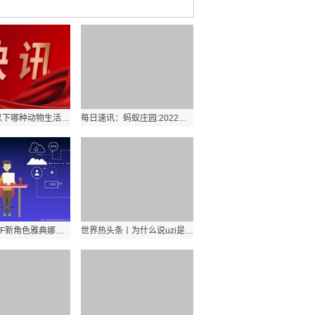
世界热讯:以下哪种动物生活在海里属于真正的“鱼”?鲸鱼还是海马?
每日速讯：蚂蚁庄园:2022年杭州亚运会的主场馆像一只造型别致的什么碗？
每日热讯!CF新角色雅典娜外观曝光 CF雅典娜属性一览
世界热头条丨为什么说uzi是大众情人？大众情人uzi是什么梗?