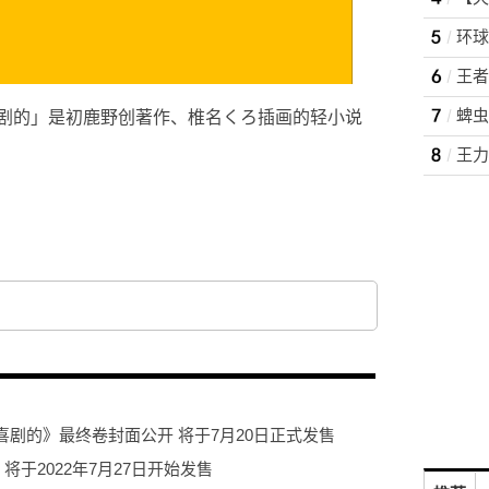
蜱虫
剧的」是初鹿野创著作、椎名くろ插画的轻小说
野创著作
最终卷的封面图
椎名くろ插画的轻小说作品
剧的》最终卷封面公开 将于7月20日正式发售
于2022年7月27日开始发售