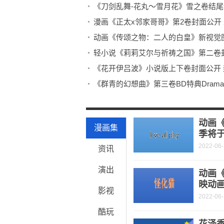
《刀剑乱舞-花丸～雪月花》雪之卷结尾特
漫画《正太x邻家哥哥》第2卷封面公开
动画《传颂之物：二人的白皇》新视觉图公
轻小说《莉莉艾尔与祈祷之国》第二卷
《花开伊吕波》小说版上下卷封面公开
《群青的幻想曲》第三卷BD特典Dram
《精灵旅社4：变身大冒险》精灵全员变
《刺客信条英灵殿》主线任务怎么做？
动画《
漫画集
季将于
2022-06
资讯
演出
动画《
映动
影视
2022-06
酷玩