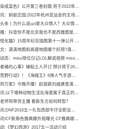
漫画《染成蓝色》公开第三卷封面 将于2022年7月15日发售
每日速讯：蚂蚁庄园:2022年杭州亚运会的主场馆像一只造型别致的什么碗？
世界热头条丨为什么说uzi是大众情人？大众情人uzi是什么梗?
天天快播：抖音你不是北京我也不是西雅图是什么歌?这句话出自哪里?
动画《怪化猫》15周年纪念插图第十一弹公开 由海岛千本绘制
今日热文：滴滴地图和高德地图哪个好用?滴滴与高德哪个更准确?
天天新动态：miss排位日记LOL解说视频 miss韩懿莹穿紧身衣出镜
《女忍者椿的心事》椿粘土人开订 预计将于2022年12月出货
首发《荒野行动》！《海贼王》6弹人气手游联动计划公布
《幸福到万家》今晚开播！赵丽颖刘威唐曾演绎乡村振兴故事
世界热讯:以下哪种动物生活在海里属于真正的“鱼”?鲸鱼还是海马?
老师到带货主播 看新东方如何转型？
环球简讯:DNF2018五一礼包西部牛仔全职业装扮光环属性介绍
每日热讯!CF新角色雅典娜外观曝光 CF雅典娜属性一览
动:《梦幻西游》2017五一活动介绍