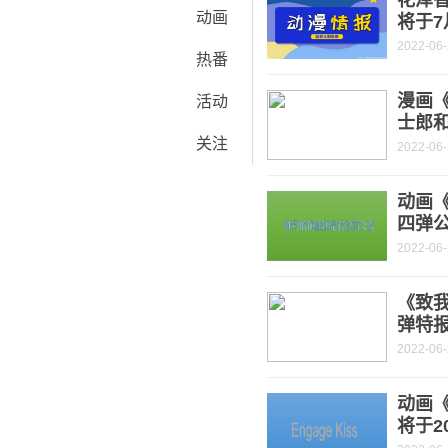
花泽
动画
将于7
2022-06
热番
漫画《
活动
士郎
关注
2022-06
动画
四弹公
2022-06
《致
弹特报
2022-06
动画《
将于2