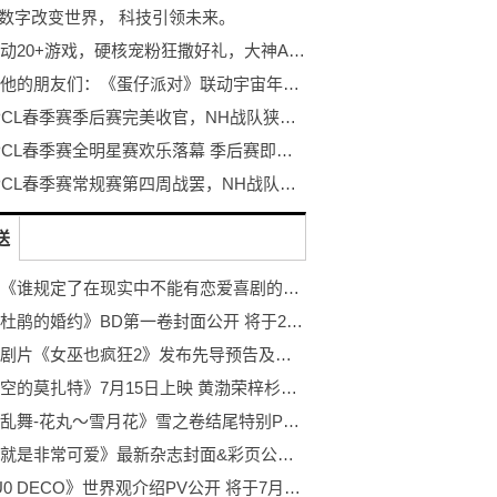
A 数字改变世界， 科技引领未来。
高能联动20+游戏，硬核宠粉狂撒好礼，大神APP 福利寻宝节激燃来袭
蛋仔和他的朋友们：《蛋仔派对》联动宇宙年度大曝光
2022 PCL春季赛季后赛完美收官，NH战队狭路相逢勇者胜！
2022 PCL春季赛全明星赛欢乐落幕 季后赛即将揭幕开战
2022 PCL春季赛常规赛第四周战罢，NH战队牛气冲天制霸榜首
送
轻小说《谁规定了在现实中不能有恋爱喜剧的》最终卷封面公开 将于7月20日正式发售
动画《杜鹃的婚约》BD第一卷封面公开 将于2022年7月27日开始发售
恐怖喜剧片《女巫也疯狂2》发布先导预告及海报 于9月30日上线
《外太空的莫扎特》7月15日上映 黄渤荣梓杉领衔主演
《刀剑乱舞-花丸～雪月花》雪之卷结尾特别PV公开 将于7月8日上映
《总之就是非常可爱》最新杂志封面&彩页公开 于6月29日正式发售
《YOU0 DECO》世界观介绍PV公开 将于7月3日开始播出