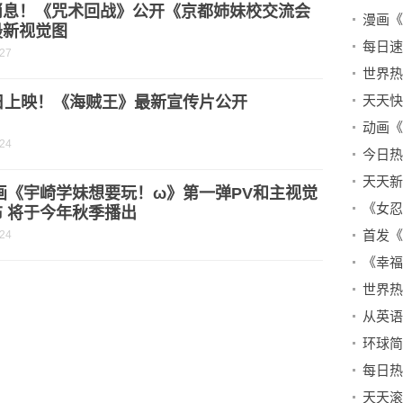
消息！《咒术回战》公开《京都姉妹校交流会
最新视觉图
-27
6日上映！《海贼王》最新宣传片公开
-24
画《宇崎学妹想要玩！ω》第一弹PV和主视觉
 将于今年秋季播出
-24
从英语
天天滚