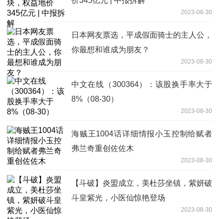
价345亿元 | 中报拆解
2023-08-30
日本网友票选，平成假面骑士的主人公，
你最想和谁成为朋友？
2023-08-30
中文在线（300364）：该股换手率大于
8%（08-30）
2023-08-30
海贼王1004话详细情报小玉控制给赋者
弗兰奇重创佐佐木
2023-08-30
【斗破】炎盟成立，美杜莎坐镇，紫妍破
斗皇紫光，小医仙惊艳登场
2023-08-30