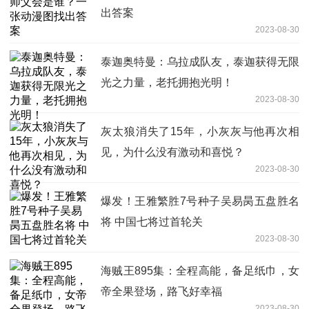
出答案
2023-08-30
泰迦奥特曼：乌拉成队友，泰迦获得无限
光之力量，老托拥抱光明！
2023-08-30
灰太狼消失了15年，小灰灰与他再次相
见，为什么没有激动和喜悦？
2023-08-30
爆发！王雅繁胜7号种子吴易昺五盘胜名
将 中国七将过首轮关
2023-08-30
海贼王895集：全程高能，备足纸巾，女
帝全果登场，路飞好幸福
2023-08-30