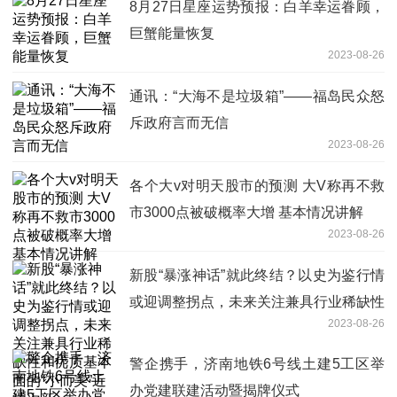
8月27日星座运势预报：白羊幸运眷顾，
巨蟹能量恢复
2023-08-26
通讯：“大海不是垃圾箱”——福岛民众怒
斥政府言而无信
2023-08-26
各个大v对明天股市的预测 大V称再不救
市3000点被破概率大增 基本情况讲解
2023-08-26
新股“暴涨神话”就此终结？以史为鉴行情
或迎调整拐点，未来关注兼具行业稀缺性
2023-08-26
和优质基本面的“小而美”近端次新
警企携手，济南地铁6号线土建5工区举
办党建联建活动暨揭牌仪式