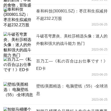
泰和科技(300801.SZ)：枣庄和生拟减持
不超232.2万股
2023-06-25
斗破苍穹萧炎、美杜莎精选头像：迷人的
外貌和强大的战斗能力 热门
2023-06-25
百乃工—《私の百合はお仕事です！》
ED卡
2023-06-25
壁纸/美图精选： 电脑壁纸（55）-全球消
息
2023-06-25