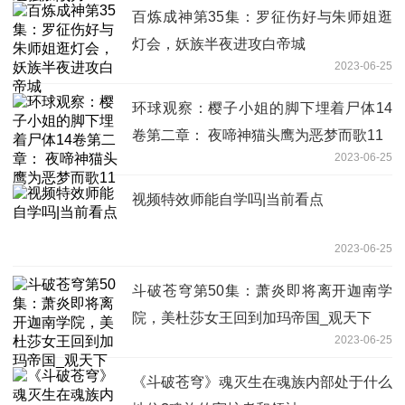
百炼成神第35集：罗征伤好与朱师姐逛
灯会，妖族半夜进攻白帝城
2023-06-25
环球观察：樱子小姐的脚下埋着尸体14
卷第二章： 夜啼神猫头鹰为恶梦而歌11
2023-06-25
视频特效师能自学吗|当前看点
2023-06-25
斗破苍穹第50集：萧炎即将离开迦南学
院，美杜莎女王回到加玛帝国_观天下
2023-06-25
《斗破苍穹》魂灭生在魂族内部处于什么