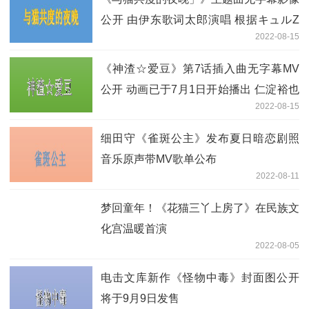
公开 由伊东歌词太郎演唱 根据キュルZ
2022-08-15
的同名漫画改编
《神渣☆爱豆》第7话插入曲无字幕MV
公开 动画已于7月1日开始播出 仁淀裕也
2022-08-15
今井文也
细田守《雀斑公主》发布夏日暗恋剧照
音乐原声带MV歌单公布
2022-08-11
梦回童年！《花猫三丫上房了》在民族文
化宫温暖首演
2022-08-05
电击文库新作《怪物中毒》封面图公开
将于9月9日发售