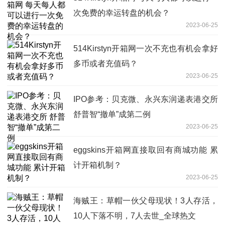
次免费的幸运转盘的机会？
2023-06-25
514Kirstyn开箱网一次不充也有机会拿好
多币或者充值码？
2023-06-25
IPO参考：贝克微、永兴东润递表港交所
舒普智“撤单”成第二例
2023-06-25
eggskins开箱网直接取回有商城功能 累
计开箱机制？
2023-06-25
海贼王：草帽一伙父母现状！3人存活，
10人下落不明，7人去世_全球热文