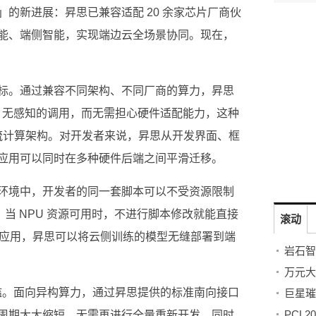
的新进展：昇思已兼容适配 20 余家芯片厂商伙
能、端侧智能，实现端边云全场景协同。现在，
标。通过兼容不同架构、不同厂商的算力，昇思
一、无感知的调用，而无需担心硬件适配能力，这种
等主流计算架构。对开发者来说，昇思从开发界面、框
应用可以同时在多种硬件后端之间平滑迁移。
环境中，开发者的同一套脚本可以不受资源限制
，当 NPU 资源可用时，不进行脚本修改就能直接
滚动
AI 应用，昇思可以将云侧训练的模型无缝部署到端
门槛。面向异构算力，通过昇思提供的标准南向接口
周期大大缩短，无需再进行全量重新开发。同时