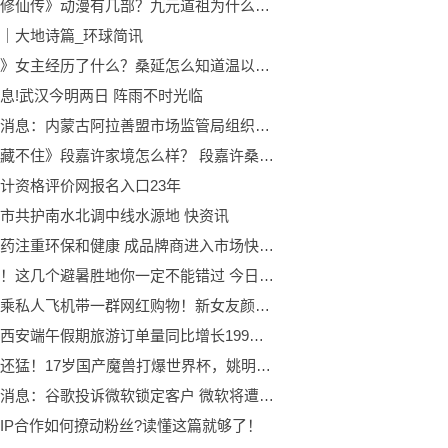
《凡人修仙传》动漫有几部？九元道祖为什么放了韩立？
｜大地诗篇_环球简讯
《难哄》女主经历了什么？桑延怎么知道温以凡的过去的？
息!武汉今明两日 阵雨不时光临
天天热消息：内蒙古阿拉善盟市场监管局组织开展“2023清风行动”
《偷偷藏不住》段嘉许家境怎么样？ 段嘉许桑稚结局是什么？
计资格评价网报名入口23年
市共护南水北调中线水源地 快资讯
仙佑膏药注重环保和健康 成品牌商进入市场快捷方式
热热热！这几个避暑胜地你一定不能错过 今日热搜
王思聪乘私人飞机带一群网红购物！新女友颜值不输明星
携程：西安端午假期旅游订单量同比增长199%|简讯
比周琦还猛！17岁国产魔兽打爆世界杯，姚明欣慰，男篮或重返巅峰 每日精选
环球热消息：谷歌投诉微软锁定客户 微软将遭到FTC投诉
IP合作如何撩动粉丝?读懂这篇就够了！