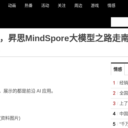
动画
热番
活动
关注
周边
游戏
情感
，昇思MindSpore大模型之路走
o
情感
经销
展示的都是前沿 AI 应用。
全国
中国
(资料图片)