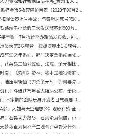
青州市人力资源和社会保障局在哪_青州市人力资源和社会保障局
2023年熊猫金币5枚套装价目表（2023年06月25日）
震惊!卡梅隆谈泰坦号事故：与泰坦尼克号悲剧相似
长三角铁路端午小长假三天发送旅客超900万人次_通讯
AMD苏姿丰将于7月抵台举办新品发布会、拜访当地供应商
唐昊继承昊天宗2块魂骨，独孤博养出1块魂骨，得知尘心魂骨数，唐三傻眼！ 世界最新
斗罗竟成有生之年系列，鹅厂决定全系动画化，为何独缺了斗五？ 每日热点
封神中，蓬莱岛三仙羽翼仙、法戒、余元相比较，究竟谁更厉害？ 世界热头条
环球即时看！《紫川》帝林：我本是地狱修罗，奈何困于人间情义
封神中，陆压用斩仙飞刀杀余元时，为何要先拜昆仑山？
环球热资讯！斗破苍穹年番大结局公布，萧炎回到加玛帝国，三上云岚宗还没消息
环球热门:不定期的战队玩具开发者日志概要（2023.06.23）——纪念版破里剑变身轮的外包装公开！
《哆啦A梦：大雄与天空理想乡》观影有感 全球观速讯
完美世界：石昊功力散尽，石崇沦为傀儡，小世界中究竟隐藏了什么|每日热文
斗罗：天梦冰蚕为何不产生魂骨？魂骨算什么，多加一个武魂才厉害