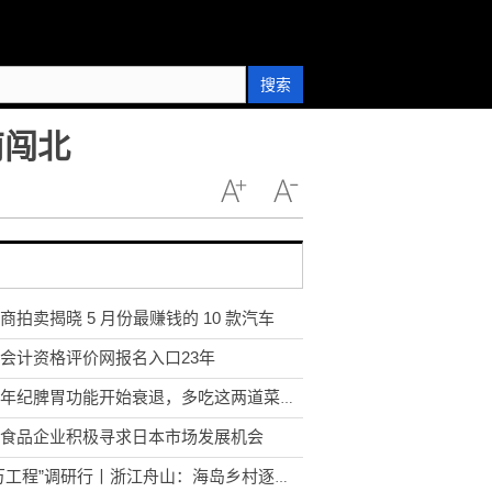
搜索
南闯北
商拍卖揭晓 5 月份最赚钱的 10 款汽车
会计资格评价网报名入口23年
上了年纪脾胃功能开始衰退，多吃这两道菜，祛除体内湿气，提高身体免疫力_环球热闻
食品企业积极寻求日本市场发展机会
“千万工程”调研行丨浙江舟山：海岛乡村逐浪振兴蓝海