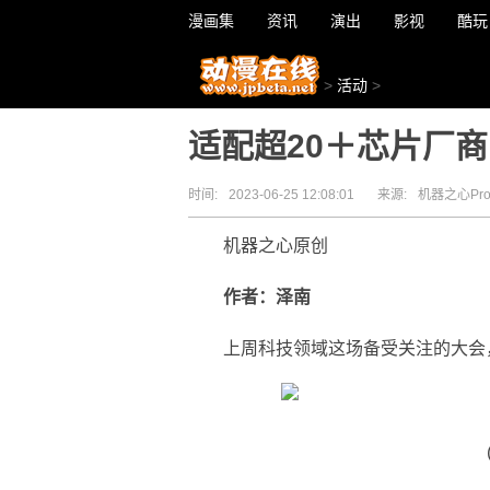
漫画集
资讯
演出
影视
酷玩
>
活动
>
适配超20＋芯片厂商
时间:
2023-06-25 12:08:01
来源:
机器之心Pr
机器之心原创
作者：泽南
上周科技领域这场备受关注的大会，