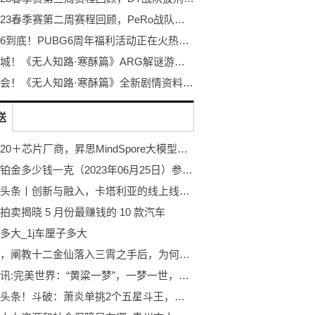
PCL2023春季赛第二周赛程回顾，PeRo战队绝地反击夺桂冠
不落幕6到底！PUBG6周年福利活动正在火热开启！
探秘冰城！《无人知路·寒酥篇》ARG解谜游戏！打破次元的更多可能！
冰雪盛会！《无人知路·寒酥篇》全新剧情资料片发布！ARG解谜游戏
送
适配超20＋芯片厂商，昇思MindSpore大模型之路走南闯北
周生生铂金多少钱一克（2023年06月25日）参考价格
环球热头条丨创新与融入，卡塔利亚的线上线下俩手抓战略
拍卖揭晓 5 月份最赚钱的 10 款汽车
多大_1j车厘子多大
封神中，阐教十二金仙落入三霄之手后，为何都能保全性命？
天天简讯:完美世界：“黄粱一梦”，一梦一世，石昊获得皇道龙气加身！
全球今头条！斗破：萧炎单挑2个五星斗王，八极崩打爆林修崖，一拳打废劈棺爪