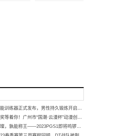
岩石智能训练器正式发布，男性持久锻炼开启智能浪潮
万元大奖等着你！广州市“国潮·云漫杯”动漫创作大赛开赛！
巨星璀璨，孰能称王——2023PGS1即将鸣锣开赛！
PCL2023春季赛第三周赛程回顾，DT战队披荆斩棘登顶周冠