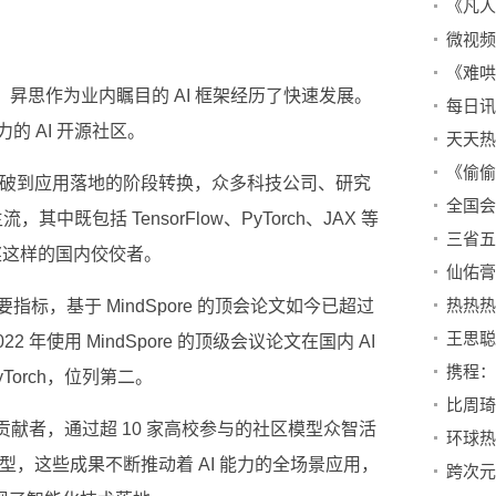
微视频
以来，昇思作为业内瞩目的 AI 框架经历了快速发展。
每日讯
的 AI 开源社区。
突破到应用落地的阶段转换，众多科技公司、研究
全国会
中既包括 TensorFlow、PyTorch、JAX 等
三省五
和飞桨这样的国内佼佼者。
标，基于 MindSpore 的顶会论文如今已超过
计，2022 年使用 MindSpore 的顶级会议论文在国内 AI
orch，位列第二。
万贡献者，通过超 10 家高校参与的社区模型众智活
模型，这些成果不断推动着 AI 能力的全场景应用，
跨次元