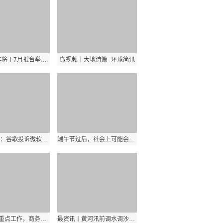
AMD苏姿丰将于7月抵台举办新品发布会、拜访当地供应商
微视频｜大地诗篇_环球简讯
环球热消息：谷歌投诉微软锁定客户 微软将遭到FTC投诉
端午节过后，社会上可能会出现这“四大怪现象”，早看早做准备！
明确164项重点工作，商务部印发《自贸试验区重点工作清单（2023—2025年）》|天天短讯
最资讯丨黄河汛前调水调沙，济南16座浮桥陆续拆除，目前仅3桥通行