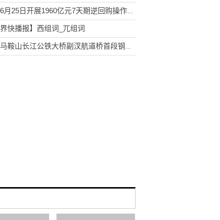
央行6月25日开展1960亿元7天期逆回购操作_世界新要闻
界快播报】西组词_兀组词
安徽马鞍山长江公铁大桥副汊航道桥首段钢桁梁吊装 聚焦