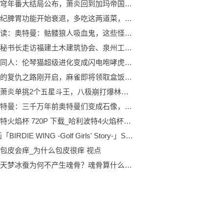
斗破苍穹年番大结局公布，萧炎回到加玛帝国，三上云岚宗还没消息
上了年纪脾胃功能开始衰退，多吃这两道菜，祛除体内湿气，提高身体免疫力_环球热闻
天天速读：奥特曼：骷髅狼人吸血鬼，这些怪兽不用化妆就能参加万圣节派对！
吴培国秘书长走访福建土木建筑协会、泉州工程机械协会
宝可梦同人：伦琴猫超级进化变成闪电咆哮虎，而他还不如不进化 视讯
黑景和的复仇之路刚开启，麻雀即将领取盒饭，还和英寿爆发冲突？-当前信息
斗破：萧炎单挑2个五星斗王，八极崩打爆林修崖，一拳打废劈棺爪 天天热文
迪迦奥特曼：三千万年前奥特曼们变成石像，为什么加坦杰厄还活着？ 全球报道
哈利波特火焰杯 720P 下载_哈利波特4火焰杯迅雷下载
TV动画「BIRDIE WING -Golf Girls' Story-」Season 2关山晃弘制作人采访后篇
包皮会痒_为什么包皮很痒 视点
斗罗：天梦冰蚕为何不产生魂骨？魂骨算什么，多加一个武魂才厉害|全球要闻