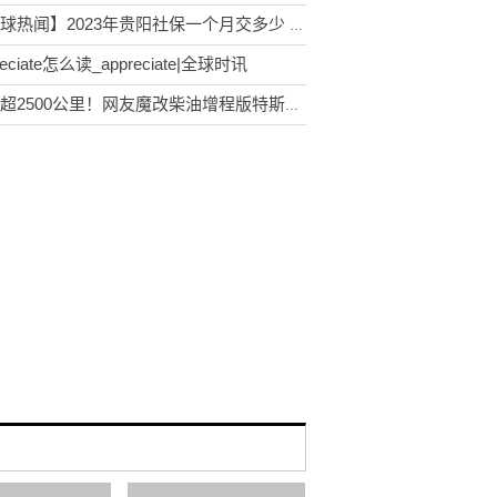
【环球热闻】2023年贵阳社保一个月交多少 2023贵阳个人社保缴纳需要多少钱
reciate怎么读_appreciate|全球时讯
续航超2500公里！网友魔改柴油增程版特斯拉Model S|世界热文