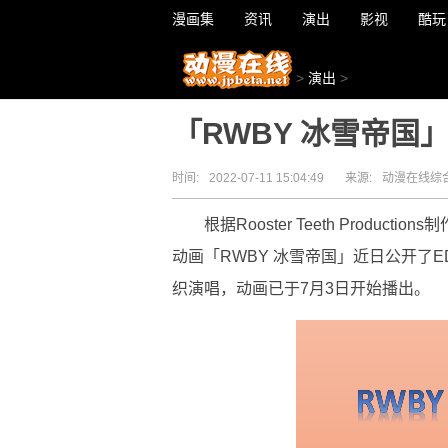
漫画集
资讯
演出
影视
酷玩
>
演出
>
「RWBY 冰雪帝国
时间:
2022-07-11 15:04:49
来源:
动漫在线综
根据Rooster Teeth Produ
动画「RWBY 冰雪帝国」近日公开了E
织演唱，动画已于7月3日开始播出。