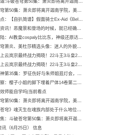
焦点报道:斗破苍穹第50集：萧炎即将离开迦南学院，美杜莎女王回到加玛帝国
斗破苍穹第50集：萧炎即将离开迦南学院，美杜莎女王回到加玛帝国
头条焦点：【自扒简谱】假面骑士Ex-Aid《Believer》（外传三部曲Genm x Lazer外传ed）
世界微资讯！恶魔景和登场的时候，就已经确定武神之剑形态，果然伏笔早已埋下
斗罗大陆：AI教皇cospaly比比东，神级还原达到，千寻疾的快乐
斗破苍穹萧炎、美杜莎精选头像：迷人的外貌和强大的战斗能力
萧炎三上云岚宗最终战力揭晓！22斗王3斗皇2斗宗，动画组强加战力
萧炎三上云岚宗最终战力揭晓！22斗王3斗皇2斗宗，动画组强加战力
百炼成神第35集：罗征伤好与朱师姐逛灯会，妖族半夜进攻白帝城
环球观察：樱子小姐的脚下埋着尸体14卷第二章： 夜啼神猫头鹰为恶梦而歌11
效师能自学吗|当前看点
斗破苍穹第50集：萧炎即将离开迦南学院，美杜莎女王回到加玛帝国_观天下
《斗破苍穹》魂灭生在魂族内部处于什么地位?魂族的守护者和领袖
热点聚焦：斗破苍穹第50集：萧炎即将离开迦南学院，美杜莎女王回到加玛帝国
I资讯（6月25日） 信息