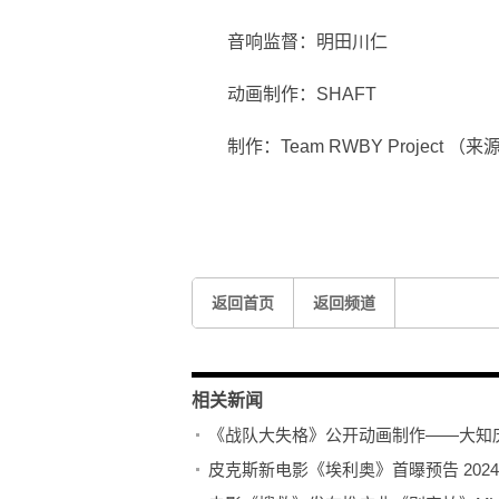
音响监督：明田川仁
动画制作：SHAFT
制作：Team RWBY Project
关键词：
RWBY冰雪帝国
ED主题曲无字幕MV
早见
返回首页
返回频道
相关新闻
《战队大失格》公开动画制作——大知
皮克斯新电影《埃利奥》首曝预告 2024