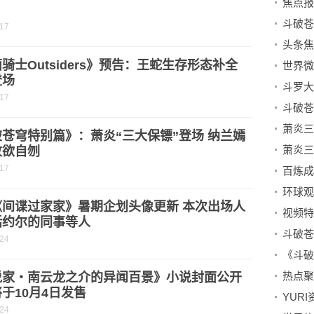
？
-17
骑士Outsiders》预告：王蛇生存形态补全
登场
-17
苍穹特别篇》：萧炎“三大保镖”登场 纳兰嫣
败欲自刎
-17
《间谍过家家》暑期企划头像更新 本次出场人
视频特
括约尔的同事等人
-24
说家・南云龙之介的异闻百景》小说封面公开
于10月4日发售
YUR
-24