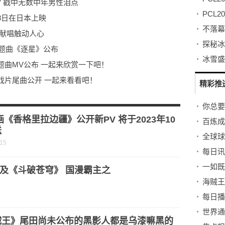
 戳中无数中年男性泪点
8日在日本上映
情献唱触动人心
主题曲《逐星》公布
曲MV公布 一起来欣赏一下吧！
戏片尾曲公开 一起来看看吧！
精彩推
乐诠释一段少女成长奇遇
你总要
祈祷》 隐藏细节令人揪心
画《香格里拉边疆》公开新PV 将于2023年10
送
全球球
-15
一如既
及《斗破苍穹》 国漫霸主之
贼王》尾田尚未公布的黑影人都是乌漆嘛黑的