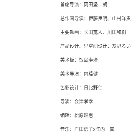
首席导演：冈田坚二朗
总作画导演：伊藤良明、山村洋贵
主要动画：长田宽人、川田和树
产品设计、异空间设计：友野るい
美术板：饭岛寿治
美术导演：内藤健
色彩设计：日比野仁
导演：会津孝幸
编辑：松原理惠
音乐：户田信子x阵内一真