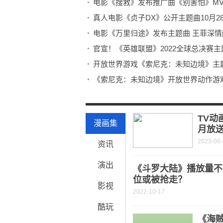
电影《搜救》发布推广曲《别害怕》MV
真人电影《贞子DX》公开主题曲10月2
电影《万里归途》发布主题曲 王菲深
官宣！《英雄联盟》2022全球总决赛
开放世界游戏《索尼克：未知边境》主题
《索尼克：未知边境》开放世界动作游
《雀斑公主》中文音乐混剪公开 用音
《世界上最爱我的人》发布片尾曲MV《
TV动
漫画集
月放
2023-06
资讯
演出
《斗罗大陆》播放量不
位或被抢走？
影视
2022-10-17
酷玩
《海