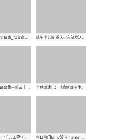
烟台高尔夫价目表_烟台高尔夫
端午小长假 重庆火车站发送旅客85.4万人次
星团短篇漫画合集—第三十七期 全球速看
全球微速讯：《偷偷藏不住》赵露思发型推荐！圆脸人必试小脸浏海、直卷发造型一次看
时政微视频丨“千万工程”万千气象 天天热门
今日热门!win7没有internet信息服务_在Win7的 设置启用 ldquo 网络发现 rdquo 并保存修改了后 又自动调回 ldquo 关闭