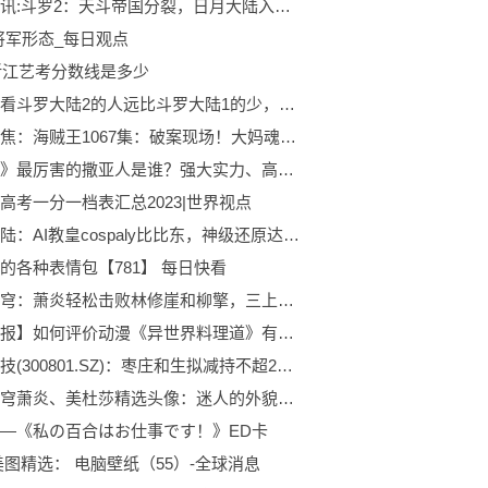
世界热讯:斗罗2：天斗帝国分裂，日月大陆入侵，导演被迫修改千仞雪的结局
将军形态_每日观点
3浙江艺考分数线是多少
为什么看斗罗大陆2的人远比斗罗大陆1的少，只因为有这两个原因 全球快资讯
环球聚焦：海贼王1067集：破案现场！大妈魂器三千里很像修女，罗打穿岩浆洞
《龙珠》最厉害的撒亚人是谁？强大实力、高超战斗技巧和坚定意志 最资讯
高考一分一档表汇总2023|世界视点
斗罗大陆：AI教皇cospaly比比东，神级还原达到，千寻疾的快乐
的各种表情包【781】 每日快看
斗破苍穹：萧炎轻松击败林修崖和柳擎，三上云岚宗要来临了
【快播报】如何评价动漫《异世界料理道》有趣的剧情，丰富的食物，冒险盛宴
泰和科技(300801.SZ)：枣庄和生拟减持不超232.2万股
斗破苍穹萧炎、美杜莎精选头像：迷人的外貌和强大的战斗能力 热门
—《私の百合はお仕事です！》ED卡
美图精选： 电脑壁纸（55）-全球消息