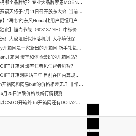
智能马桶哪个品牌好？专业大品牌摩恩MOEN带来品质之选
注意！赛福天将于7月11日召开股东大会_当前聚焦
车】“满电”的东风Honda比用户更懂用户
【全球独家】恒尚节能（603137.SH）中标价值1.028亿元重大工程项目
选！大秘境低保掉落机制_大秘境低保
Gregory开箱网是一家新出的开箱网 新手礼包丰厚？
athan开箱网 爆率和体验最好的开箱网站？
NSGIFT开箱网 爆率仁者见仁智者见智？
SKINSGIFT开箱网建站三年 目前在国内算规模不小？
163skin开箱网和网易buff的价格相差无几 非常正规？
3年6月25日油酸价格最新行情预测
除了可以CSGO开箱外 tnt开箱网还有DOTA2开箱？
首页
频道