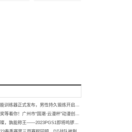
岩石智能训练器正式发布，男性持久锻炼开启智能浪潮
万元大奖等着你！广州市“国潮·云漫杯”动漫创作大赛开赛！
巨星璀璨，孰能称王——2023PGS1即将鸣锣开赛！
PCL2023春季赛第三周赛程回顾，DT战队披荆斩棘登顶周冠