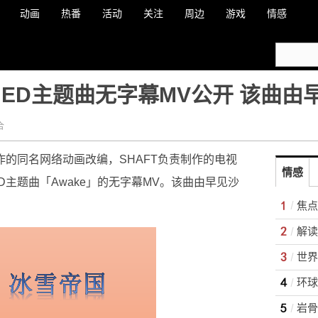
动画
热番
活动
关注
周边
游戏
情感
」ED主题曲无字幕MV公开 该曲由
合
ctions制作的同名网络动画改编，SHAFT负责制作的电视
情感
D主题曲「Awake」的无字幕MV。该曲由早见沙
焦点
世界
环球