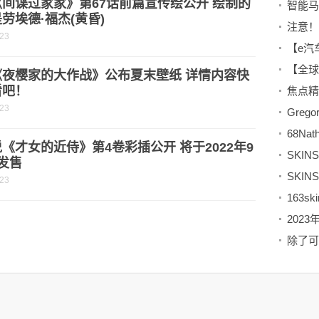
间谍过家家》第67话前篇宣传绘公开 绘制的
劳埃德·福杰(黄昏)
-23
【e汽
《夜樱家的大作战》公布夏末壁纸 详情内容快
看吧！
焦点精
-23
68N
《才女的近侍》第4卷彩插公开 将于2022年9
SKI
发售
-23
202