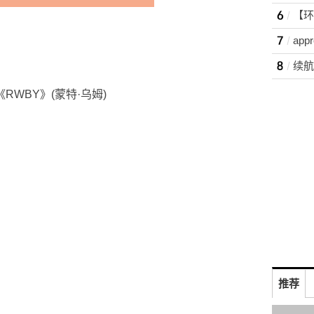
app
ons《RWBY》(蒙特·乌姆)
推荐