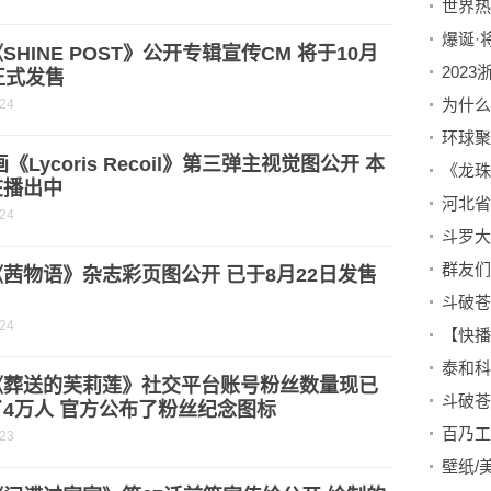
爆诞·
SHINE POST》公开专辑宣传CM 将于10月
202
正式发售
-24
画《Lycoris Recoil》第三弹主视觉图公开 本
在播出中
河北省
-24
群友们
茜物语》杂志彩页图公开 已于8月22日发售
-24
《葬送的芙莉莲》社交平台账号粉丝数量现已
4万人 官方公布了粉丝纪念图标
百乃工
-23
壁纸/