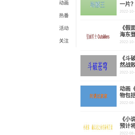
动画
一片
2022-10
热番
《假面
活动
海东
关注
2022-10
《斗破
然战
2022-10
动画
物包
2022-08
《小
预计将
2022-08