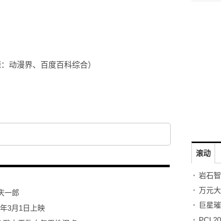
 （来源：动漫界、百度百科综合）
沙织演唱
同名网络动画改编
铃木利正
会津孝幸
滚动
庆一郎
年3月1日上映