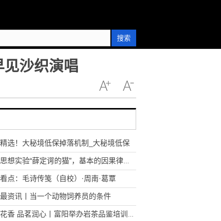
搜索
早见沙织演唱
精选！大秘境低保掉落机制_大秘境低保
解读思想实验“薛定谔的猫”，基本的因果律也不存在了！
看点：毛诗传笺（自校）·周南·葛覃
最资讯丨当一个动物饲养员的条件
岩骨花香 品茗润心丨富阳举办岩茶品鉴培训会|焦点播报