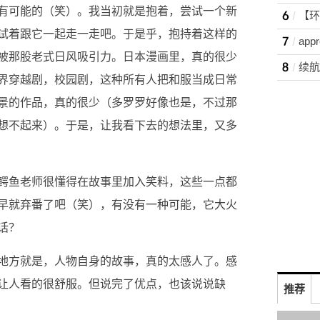
有可能的（笑）。我当初就是抱着，尝试一个新
试着跟它一起走一走吧。于是乎，抱持着这样的
app
被那股老式日风吸引力。日本漫画里，真的很少
界穿越剧，校园剧，这种所有人把和服当成日常
景的作品，真的很少（多罗罗好像也是，不过那
想不起来）。于是，让我看下去的想法里，又多
鳄鱼老师很懂得在故事里加入笑料，这些一点都
早就弃番了吧（笑），有没有一种可能，它大火
话？
地方就是，人物自身的故事，真的太感人了。感
让人看的很舒服。但说完了优点，也该说说缺
推荐