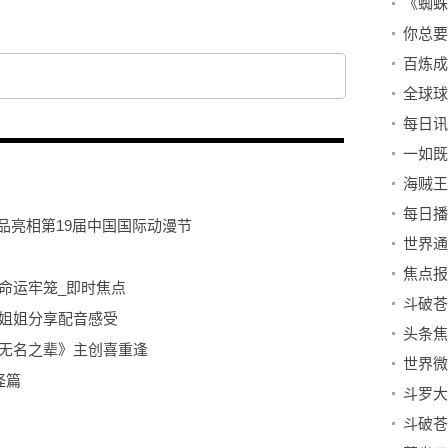
《蜘蛛
你总要
全球球
一如既
产品亮相第19届中国国际动漫节
命运牢笼_即时焦点
鹿姐姐分享配音感受
《无名之辈》主创喜重逢
怪篇
eliever》（外传三部曲Genm x Lazer外传ed）