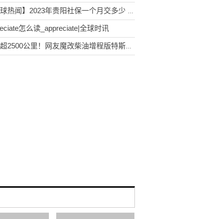
【环球热闻】2023年贵阳社保一个月交多少 2023贵阳个人社保缴纳需要多少钱
reciate怎么读_appreciate|全球时讯
续航超2500公里！网友魔改柴油增程版特斯拉Model S|世界热文