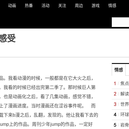
动画
热番
活动
关注
周边
游戏
情感
感受
情感
品。我看动漫的时候，一般都是在它大火之后，
焦点
。我看的时候已经出完第二季了。那时候巨人第
，也是动画化之后，看了几集动画，感觉不错，
世界
上了漫画进度。当时漫画还在涩谷事件呢。 而
环球
载下来b漫之后，乱翻，发现的。他让我看下去的
ump上的作品。周刊少年jump的作品，一定好