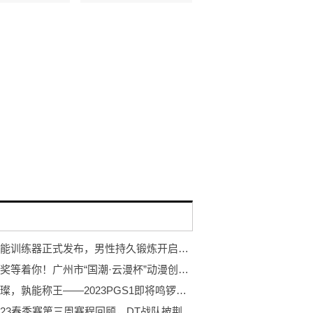
岩石智能训练器正式发布，男性持久锻炼开启智能浪潮
万元大奖等着你！广州市“国潮·云漫杯”动漫创作大赛开赛！
巨星璀璨，孰能称王——2023PGS1即将鸣锣开赛！
PCL2023春季赛第三周赛程回顾，DT战队披荆斩棘登顶周冠