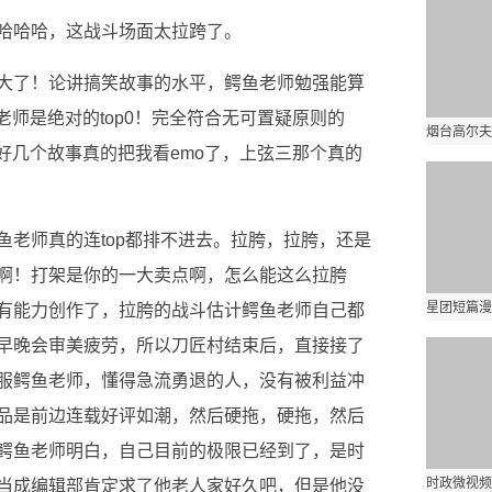
哈哈哈，这战斗场面太拉跨了。
大了！论讲搞笑故事的水平，鳄鱼老师勉强能算
老师是绝对的top0！完全符合无可置疑原则的
有好几个故事真的把我看emo了，上弦三那个真的
鱼老师真的连top都排不进去。拉胯，拉胯，还是
啊！打架是你的一大卖点啊，怎么能这么拉胯
有能力创作了，拉胯的战斗估计鳄鱼老师自己都
早晚会审美疲劳，所以刀匠村结束后，直接接了
服鳄鱼老师，懂得急流勇退的人，没有被利益冲
品是前边连载好评如潮，然后硬拖，硬拖，然后
鳄鱼老师明白，自己目前的极限已经到了，是时
当成编辑部肯定求了他老人家好久吧，但是他没