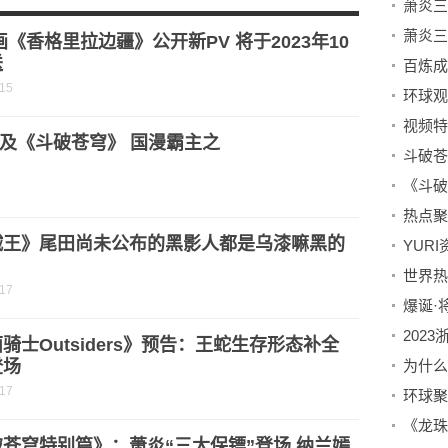
画《香格里拉边疆》公开新PV 将于2023年10
送
-15
视频特
及《斗破苍穹》 国漫霸主之
贼王》尾田尚未公布的黑影人都是乌漆嘛黑的
YUR
？
-17
爆诞·
202
骑士Outsiders》预告：王蛇生存形态补全
登场
-17
苍穹特别篇》：萧炎“三大保镖”登场 纳兰嫣