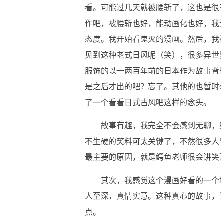
看。可能过几天就被腰斩了，这也是很
作吧，被腰斩也好，能动画化也好，我
态度。我开始看鬼灭的漫画。然后，我
见到这种老式日风呢（笑），很多异世
服饰的以一两百年前的日本作为故事背
是之后才出的吧？忘了。其他的也暂时
了一个看看日式古风吧这样的念头。
故事有趣，我完全不会感到无聊，
不生硬的笑料可太关键了，不然很多人
最主要的原因，就是鳄鱼老师很会讲笑
其次，我感觉这个漫画好看的一个
人至深，真情实意。这种真心的故事，
点。