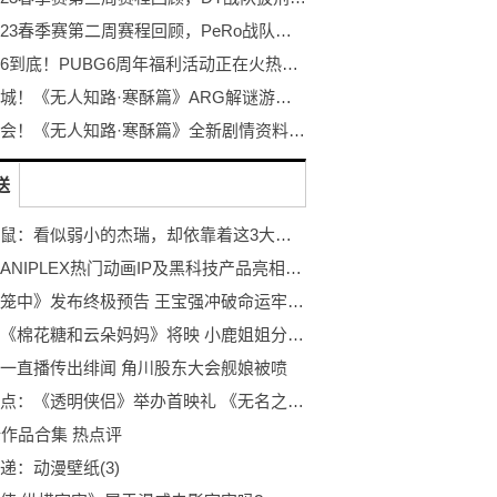
PCL2023春季赛第二周赛程回顾，PeRo战队绝地反击夺桂冠
不落幕6到底！PUBG6周年福利活动正在火热开启！
探秘冰城！《无人知路·寒酥篇》ARG解谜游戏！打破次元的更多可能！
冰雪盛会！《无人知路·寒酥篇》全新剧情资料片发布！ARG解谜游戏
送
猫和老鼠：看似弱小的杰瑞，却依靠着这3大法则活到了动漫的结尾
索尼携ANIPLEX热门动画IP及黑科技产品亮相第19届中国国际动漫节
《八角笼中》发布终极预告 王宝强冲破命运牢笼_即时焦点
报道：《棉花糖和云朵妈妈》将映 小鹿姐姐分享配音感受
一直播传出绯闻 角川股东大会舰娘被喷
每日热点：《透明侠侣》举办首映礼 《无名之辈》主创喜重逢
佬作品合集 热点评
递：动漫壁纸(3)