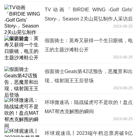
TV动画「BIRDIE WING -Golf Girls'
Story-」Season 2关山晃弘制作人采访后
2023-06-25
篇
假面骑士：英寿又获得一个生日眼镜，电
王的主题沙滩鞋公开
2023-06-25
假面骑士Geats第42话预告，恶魔景和出
现，镭射国王王后登场
2023-06-25
环球微速讯：陆战猛虎可不是吹的！盘点
MAT帮杰克解围的瞬间
2023-06-25
环球观速讯丨2023端午档总票房破9亿