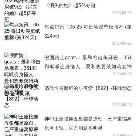
《消失的她》超5亿夺冠
2023-06-25
焦点短讯！06-25 每日动漫壁纸推荐 (第
324天)
2023-06-25
假面骑士geats：景和将击杀麻雀，351
和呱呱变身怪人，景和想要茨姆莉女神
2023-06-25
化，42话预告 全球短讯
清晨恰最新鲜的小可爱【892】-环球动态
2023-06-25
神印王座接连五集都是原创，已严重偏离
原著正轨，官方用意很明显
2023-06-25