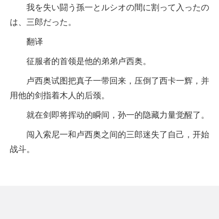
我を失い闘う孫一とルシオの間に割って入ったの
は、三郎だった。
翻译
征服者的首领是他的弟弟卢西奥。
卢西奥试图把真子一带回来，压倒了西卡一辉，并
用他的剑指着木人的后颈。
就在剑即将挥动的瞬间，孙一的隐藏力量觉醒了。
闯入索尼一和卢西奥之间的三郎迷失了自己，开始
战斗。