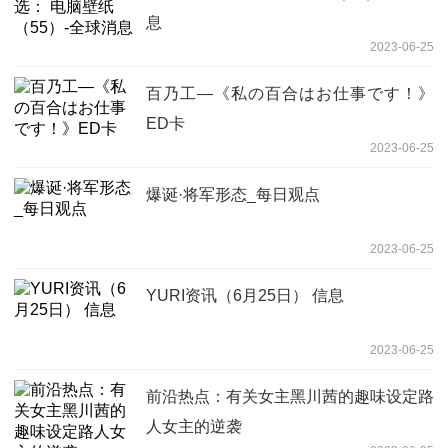
息
2023-06-25
百乃工—《私の百合はお仕事です！》
ED卡
2023-06-25
爆诞·将军形态_每日观点
2023-06-25
YURI资讯（6月25日） 信息
2023-06-25
前沿热点：有关女主黑川茜的趣味设定路
人女主的逆袭