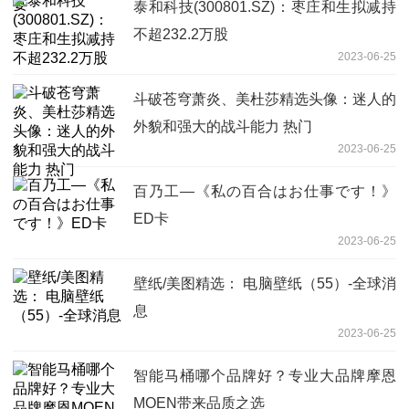
泰和科技(300801.SZ)：枣庄和生拟减持
不超232.2万股
2023-06-25
斗破苍穹萧炎、美杜莎精选头像：迷人的
外貌和强大的战斗能力 热门
2023-06-25
百乃工—《私の百合はお仕事です！》
ED卡
2023-06-25
壁纸/美图精选： 电脑壁纸（55）-全球消
息
2023-06-25
智能马桶哪个品牌好？专业大品牌摩恩
MOEN带来品质之选