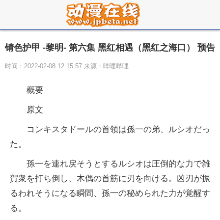
锖色护甲 -黎明- 第六集 黑红相遇（黑红之海口） 预告
时间：2022-02-08 12:15:57 来源：哔哩哔哩
概要
原文
コンキスタドールの首領は孫一の弟、ルシオだっ
た。
孫一を連れ戻そうとするルシオは圧倒的な力で雑
賀衆を打ち倒し、木偶の首筋に刃を向ける。凶刃が振
るわれそうになる瞬間、孫一の秘められた力が覚醒す
る。