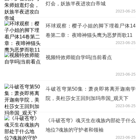
灯会，妖族半夜进攻白帝城
2023-06-25
环球观察：樱子小姐的脚下埋着尸体14
卷第二章： 夜啼神猫头鹰为恶梦而歌11
2023-06-25
视频特效师能自学吗|当前看点
2023-06-25
斗破苍穹第50集：萧炎即将离开迦南学
院，美杜莎女王回到加玛帝国_观天下
2023-06-25
《斗破苍穹》魂灭生在魂族内部处于什么
地位?魂族的守护者和领袖
2023-06-25