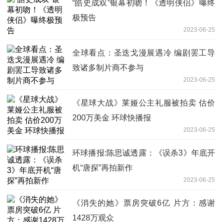
“皓史成双”银幕初吻！《透明侠侣》曝终
极预告
2023-06-25
全球看点：圣迭戈漫展遇冷 编剧罢工导
致诸多制片商不参与
2023-06-25
《星球大战》莱娅公主礼服被拍卖 估价
200万美金 环球快播报
2023-06-25
环球播报:陈思诚透露：《误杀3》年底开
机“唐探”再拍新作
2023-06-25
《消失的她》票房突破6亿 片方：感谢
1428万观众