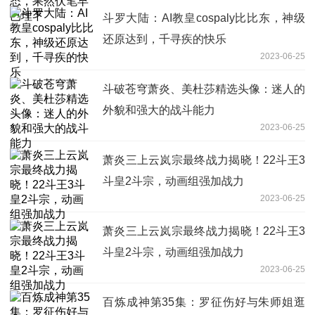
斗罗大陆：AI教皇cospaly比比东，神级
还原达到，千寻疾的快乐
2023-06-25
斗破苍穹萧炎、美杜莎精选头像：迷人的
外貌和强大的战斗能力
2023-06-25
萧炎三上云岚宗最终战力揭晓！22斗王3
斗皇2斗宗，动画组强加战力
2023-06-25
萧炎三上云岚宗最终战力揭晓！22斗王3
斗皇2斗宗，动画组强加战力
2023-06-25
百炼成神第35集：罗征伤好与朱师姐逛