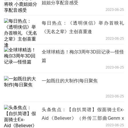
姐姐分享配音感受
2023-06-25
每日热点：《透明侠侣》举办首映礼
《无名之辈》主创喜重逢
2023-06-25
全球球精选！梅尔3周年3D回记录—怪怪
篇
2023-06-25
一如既往的大制作|每日聚焦
2023-06-25
头条焦点：【自扒简谱】假面骑士Ex-
Aid《Believer》（外传三部曲Genm x
2023-06-25
Lazer外传ed）