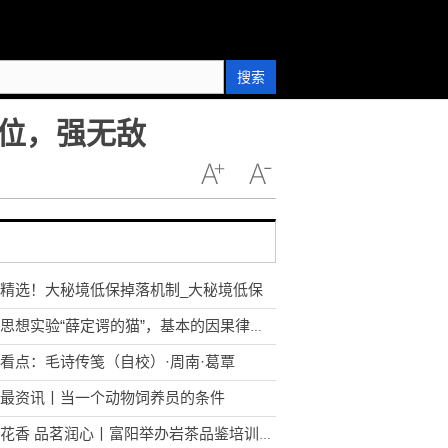
搜索
位，强无敌
精选！大秘境低保掉落机制_大秘境低保
解读思想实验“薛定谔的猫”，基本的因果律也不存在了！
看点：毛诗传笺（自校）·周南·葛覃
最资讯丨当一个动物饲养员的条件
岩骨花香 品茗润心丨富阳举办岩茶品鉴培训会|焦点播报