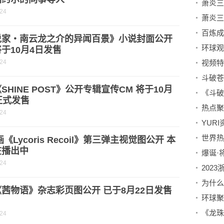
-24
说家・南云龙之介的异闻百景》小说封面公开
于10月4日发售
-24
视频特
SHINE POST》公开专辑宣传CM 将于10月
正式发售
-24
YUR
画《Lycoris Recoil》第三弹主视觉图公开 本
在播出中
爆诞·
-24
202
茜物语》杂志彩页图公开 已于8月22日发售
-24