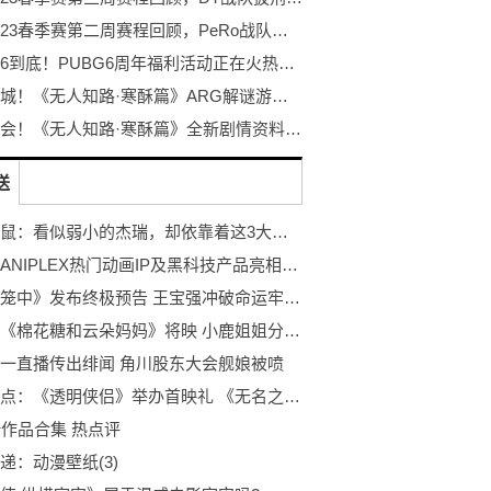
PCL2023春季赛第二周赛程回顾，PeRo战队绝地反击夺桂冠
不落幕6到底！PUBG6周年福利活动正在火热开启！
探秘冰城！《无人知路·寒酥篇》ARG解谜游戏！打破次元的更多可能！
冰雪盛会！《无人知路·寒酥篇》全新剧情资料片发布！ARG解谜游戏
送
猫和老鼠：看似弱小的杰瑞，却依靠着这3大法则活到了动漫的结尾
索尼携ANIPLEX热门动画IP及黑科技产品亮相第19届中国国际动漫节
《八角笼中》发布终极预告 王宝强冲破命运牢笼_即时焦点
报道：《棉花糖和云朵妈妈》将映 小鹿姐姐分享配音感受
一直播传出绯闻 角川股东大会舰娘被喷
每日热点：《透明侠侣》举办首映礼 《无名之辈》主创喜重逢
佬作品合集 热点评
递：动漫壁纸(3)