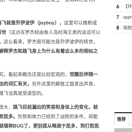
app
飞就是乔伊波伊（joyboy），
这里可以推断成
转世
（这点在罗杰经由鱼人岛时海王类的谈话可以
。
这么看来，罗杰很可能也是乔伊波伊的转世，
解释罗杰和路飞身上为什么有着这么多的相似之
究，看起来概念还是比较宏观的，
觉醒后伴随一
由的词汇有关，
另外这里的解放之鼓发出声音，
路飞当真是受虐型的。
很大，
路飞目前漏出的笑容和身体上的变化，就
败凯多。
伤势和体力已经到了战败的条件，却能
推荐
就堪称BUG了，更别提从略逊于凯多，到打败凯