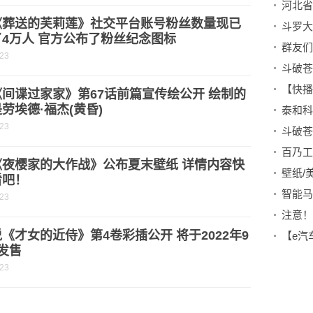
河北省
《葬送的芙莉莲》社交平台账号粉丝数量现已
4万人 官方公布了粉丝纪念图标
群友们
-23
间谍过家家》第67话前篇宣传绘公开 绘制的
劳埃德·福杰(黄昏)
-23
百乃工
《夜樱家的大作战》公布夏末壁纸 详情内容快
壁纸/
看吧！
-23
《才女的近侍》第4卷彩插公开 将于2022年9
【e汽
发售
-23