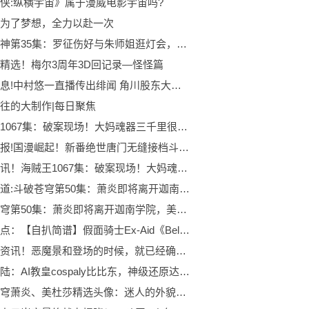
侠:纵横宇宙》属于漫威电影宇宙吗?
为了梦想，全力以赴一次
百炼成神第35集：罗征伤好与朱师姐逛灯会，妖族半夜进攻白帝城 焦点资讯
精选！梅尔3周年3D回记录—怪怪篇
每日讯息!中村悠一直播传出绯闻 角川股东大会舰娘被喷
往的大制作|每日聚焦
海贼王1067集：破案现场！大妈魂器三千里很像修女，罗打穿岩浆洞
每日播报!国漫崛起！新番绝世唐门无缝接档斗罗大陆1！牛啊牛啊！
世界通讯！海贼王1067集：破案现场！大妈魂器三千里很像修女，罗打穿岩浆洞
焦点报道:斗破苍穹第50集：萧炎即将离开迦南学院，美杜莎女王回到加玛帝国
斗破苍穹第50集：萧炎即将离开迦南学院，美杜莎女王回到加玛帝国
头条焦点：【自扒简谱】假面骑士Ex-Aid《Believer》（外传三部曲Genm x Lazer外传ed）
世界微资讯！恶魔景和登场的时候，就已经确定武神之剑形态，果然伏笔早已埋下
斗罗大陆：AI教皇cospaly比比东，神级还原达到，千寻疾的快乐
斗破苍穹萧炎、美杜莎精选头像：迷人的外貌和强大的战斗能力