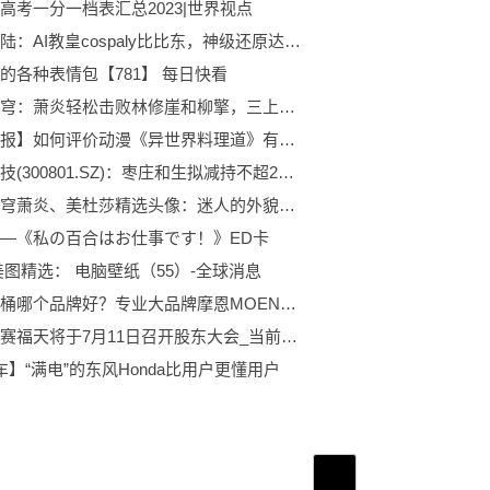
高考一分一档表汇总2023|世界视点
斗罗大陆：AI教皇cospaly比比东，神级还原达到，千寻疾的快乐
的各种表情包【781】 每日快看
斗破苍穹：萧炎轻松击败林修崖和柳擎，三上云岚宗要来临了
【快播报】如何评价动漫《异世界料理道》有趣的剧情，丰富的食物，冒险盛宴
泰和科技(300801.SZ)：枣庄和生拟减持不超232.2万股
斗破苍穹萧炎、美杜莎精选头像：迷人的外貌和强大的战斗能力 热门
—《私の百合はお仕事です！》ED卡
美图精选： 电脑壁纸（55）-全球消息
智能马桶哪个品牌好？专业大品牌摩恩MOEN带来品质之选
注意！赛福天将于7月11日召开股东大会_当前聚焦
车】“满电”的东风Honda比用户更懂用户
首页