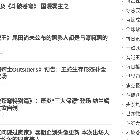
《蜘蛛
及《斗破苍穹》 国漫霸主之
你总要
全球球
贼王》尾田尚未公布的黑影人都是乌漆嘛黑的
？
一如既
-17
骑士Outsiders》预告：王蛇生存形态补全
登场
-17
苍穹特别篇》：萧炎“三大保镖”登场 纳兰嫣
败欲自刎
-17
《间谍过家家》暑期企划头像更新 本次出场人
括约尔的同事等人