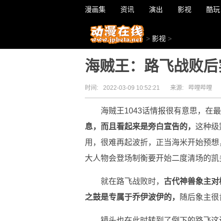
漫画集
资讯
演出
影视
酷玩
>
影视
>
海贼王：路飞战败后
时间:
2022-03-09 10:52:21
来源:
哔哩哔哩
海贼王1043话情报很有意思，在
息，而且看起来是旁白宣告的，
这种级
用，很难再起波折，正当海米开始预想
大人物会登场制衡要开始二度清场的凯
就在路飞战败时，
古代神兽象主对
之鼓是专属于乔伊波伊的，
随后象主很
镜头也在此时转到了倒下的路飞这