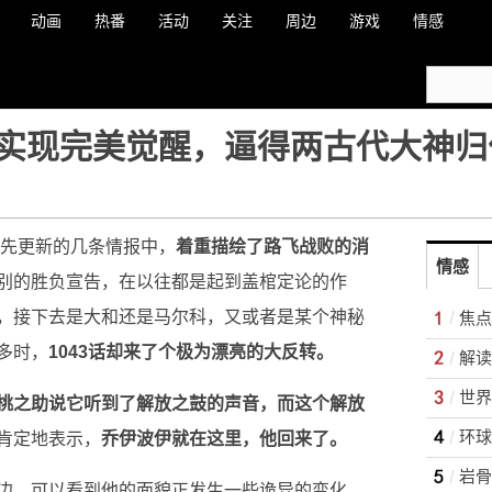
动画
热番
活动
关注
周边
游戏
情感
实现完美觉醒，逼得两古代大神归
最先更新的几条情报中，
着重描绘了路飞战败的消
情感
别的胜负宣告，在以往都是起到盖棺定论的作
，接下去是大和还是马尔科，又或者是某个神秘
焦点
多时，
1043话却来了个极为漂亮的大反转。
世界
桃之助说它听到了解放之鼓的声音，而这个解放
环球
肯定地表示，
乔伊波伊就在这里，他回来了。
边，可以看到他的面貌正发生一些诡异的变化，