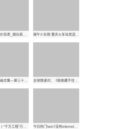
烟台高尔夫价目表_烟台高尔夫
端午小长假 重庆火车站发送旅客85.4万人次
星团短篇漫画合集—第三十七期 全球速看
全球微速讯：《偷偷藏不住》赵露思发型推荐！圆脸人必试小脸浏海、直卷发造型一次看
时政微视频丨“千万工程”万千气象 天天热门
今日热门!win7没有internet信息服务_在Win7的 设置启用 ldquo 网络发现 rdquo 并保存修改了后 又自动调回 ldquo 关闭