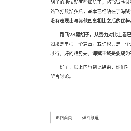
胡子的地位就有些尴尬了，路飞冒险过
路飞打败凯多后，基本已经站在了海贼
没有表现出与其他四皇相比之后的优势
路飞VS黑胡子，从势力对比上看
如果是单独一个篇章，或许也只是一个
才行，好的趋势是，
海贼王终是要成为
好了，以上内容到此结束，你们对
留言讨论。
关键词：
橡胶果实
NIKA
返回首页
返回频道