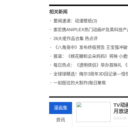
相关新闻
要闻速递：动漫壁纸(3)
索尼携ANIPLEX热门动画IP及黑科技
26大佬作品合集 热点评
《八角笼中》发布终极预告 王宝强冲破
报道：《棉花糖和云朵妈妈》将映 小
每日热点：《透明侠侣》举办首映礼 
全球球精选！梅尔3周年3D回记录—怪
一如既往的大制作|每日聚焦
头条焦点：【自扒简谱】假面骑士Ex-Aid《B
你总要为了梦想，全力以赴一次
TV动
漫画集
月放
2023-06
资讯