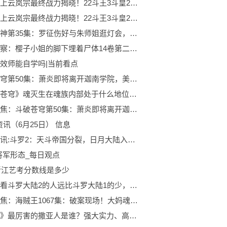
萧炎三上云岚宗最终战力揭晓！22斗王3斗皇2斗宗，动画组强加战力
萧炎三上云岚宗最终战力揭晓！22斗王3斗皇2斗宗，动画组强加战力
百炼成神第35集：罗征伤好与朱师姐逛灯会，妖族半夜进攻白帝城
环球观察：樱子小姐的脚下埋着尸体14卷第二章： 夜啼神猫头鹰为恶梦而歌11
效师能自学吗|当前看点
斗破苍穹第50集：萧炎即将离开迦南学院，美杜莎女王回到加玛帝国_观天下
《斗破苍穹》魂灭生在魂族内部处于什么地位?魂族的守护者和领袖
热点聚焦：斗破苍穹第50集：萧炎即将离开迦南学院，美杜莎女王回到加玛帝国
I资讯（6月25日） 信息
世界热讯:斗罗2：天斗帝国分裂，日月大陆入侵，导演被迫修改千仞雪的结局
将军形态_每日观点
3浙江艺考分数线是多少
为什么看斗罗大陆2的人远比斗罗大陆1的少，只因为有这两个原因 全球快资讯
环球聚焦：海贼王1067集：破案现场！大妈魂器三千里很像修女，罗打穿岩浆洞
《龙珠》最厉害的撒亚人是谁？强大实力、高超战斗技巧和坚定意志 最资讯