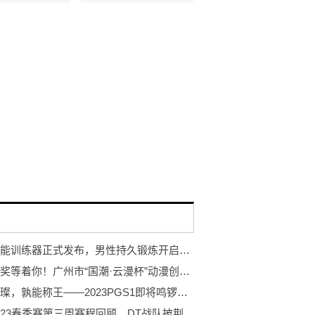
岩石智能训练器正式发布，男性持久锻炼开启智能浪潮
万元大奖等着你！广州市“国潮·云漫杯”动漫创作大赛开赛！
巨星璀璨，孰能称王——2023PGS1即将鸣锣开赛！
PCL2023春季赛第三周赛程回顾，DT战队披荆斩棘登顶周冠