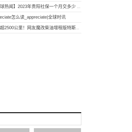
【环球热闻】2023年贵阳社保一个月交多少 2023贵阳个人社保缴纳需要多少钱
reciate怎么读_appreciate|全球时讯
续航超2500公里！网友魔改柴油增程版特斯拉Model S|世界热文