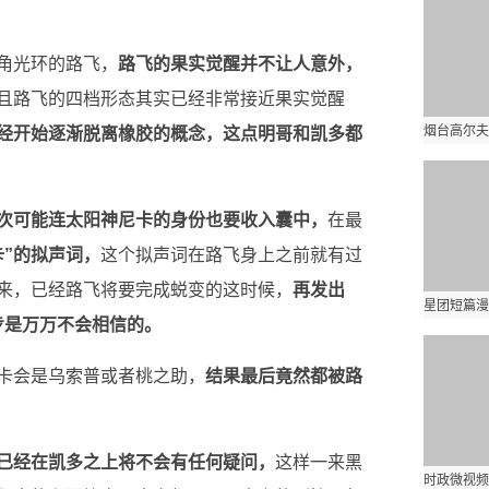
角光环的路飞，
路飞的果实觉醒并不让人意外，
且路飞的四档形态其实已经非常接近果实觉醒
经开始逐渐脱离橡胶的概念，这点明哥和凯多都
次可能连太阳神尼卡的身份也要收入囊中，
在最
卡”的拟声词，
这个拟声词在路飞身上之前就有过
来，已经路飞将要完成蜕变的这时候，
再发出
老步是万万不会相信的。
卡会是乌索普或者桃之助，
结果最后竟然都被路
已经在凯多之上将不会有任何疑问，
这样一来黑