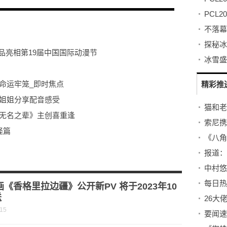
产品亮相第19届中国国际动漫节
命运牢笼_即时焦点
精彩推
鹿姐姐分享配音感受
《无名之辈》主创喜重逢
怪篇
eliever》（外传三部曲Genm x Lazer外传ed）
中村悠
画《香格里拉边疆》公开新PV 将于2023年10
送
26大
-15
要闻速