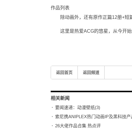
作品列表
除动画外，还有原作正篇12册+短
这里是热爱ACG的悠星，从今开始
关键词：
笨蛋测验召唤兽
校园喜剧
作品列表
FFF团
返回首页
返回频道
相关新闻
要闻速递：动漫壁纸(3)
索尼携ANIPLEX热门动画IP及黑科技
26大佬作品合集 热点评