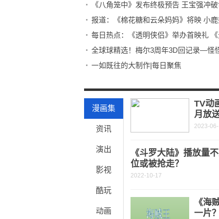
《八角笼中》发布终极预告 王宝强冲破
报道：《棉花糖和云朵妈妈》将映 小
每日热点：《透明侠侣》举办首映礼 
全球球精选！梅尔3周年3D回记录—怪
一如既往的大制作|每日聚焦
头条焦点：【自扒简谱】假面骑士Ex-Aid《B
你总要为了梦想，全力以赴一次
TV动
漫画集
月放
2023-06
资讯
演出
《斗罗大陆》播放量不
位或被抢走？
影视
2022-10-17
酷玩
《海
动画
一片