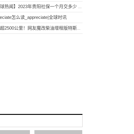
【环球热闻】2023年贵阳社保一个月交多少 2023贵阳个人社保缴纳需要多少钱
reciate怎么读_appreciate|全球时讯
续航超2500公里！网友魔改柴油增程版特斯拉Model S|世界热文