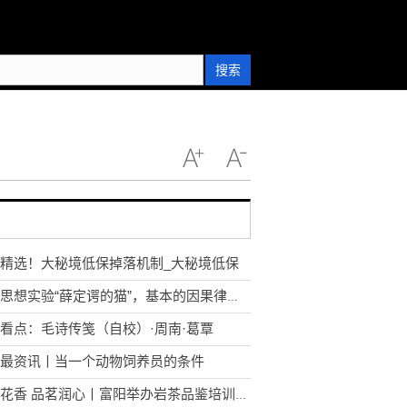
搜索
精选！大秘境低保掉落机制_大秘境低保
解读思想实验“薛定谔的猫”，基本的因果律也不存在了！
看点：毛诗传笺（自校）·周南·葛覃
最资讯丨当一个动物饲养员的条件
岩骨花香 品茗润心丨富阳举办岩茶品鉴培训会|焦点播报