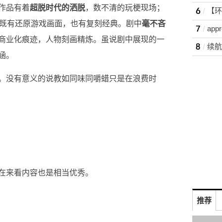
作品有着
超脱时代的洒脱
，数不清的玩梗现场；
。既有还原游戏画面，也有复刻经典。剧中
毫不吝
app
商业化痕迹，人物刻画精炼。虽说剧中展现的一
涵。
。没有意义的说教如同味同嚼蜡只是在浪费时
在来看内容也是相当优秀。
推荐