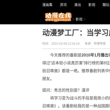
漫画集
资讯
演出
影视
酷玩
>
影视
>
动漫梦工厂：当学习
时间:
2022-03-09 12:54:18
来源:
哔哩哔哩
今天推荐的番剧是
2010年1月播出
得过“这本轻小说真厉害”排行榜的第8
验召唤兽》都是一绝。推荐番剧列表中
朋友。
提问：秀吉的性别是？漫评
将学习变为战斗的手段是我很小的
召唤兽》。该番剧给我的是一种战国题