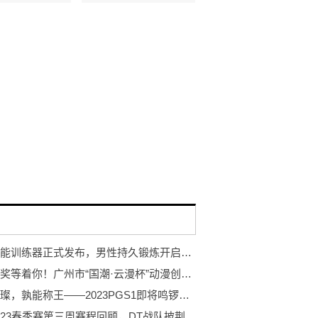
岩石智能训练器正式发布，男性持久锻炼开启智能浪潮
万元大奖等着你！广州市“国潮·云漫杯”动漫创作大赛开赛！
巨星璀璨，孰能称王——2023PGS1即将鸣锣开赛！
PCL2023春季赛第三周赛程回顾，DT战队披荆斩棘登顶周冠