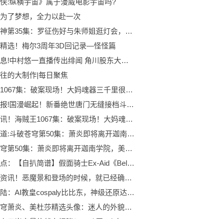
侠:纵横宇宙》属于漫威电影宇宙吗?
为了梦想，全力以赴一次
百炼成神第35集：罗征伤好与朱师姐逛灯会，妖族半夜进攻白帝城 焦点资讯
精选！梅尔3周年3D回记录—怪怪篇
每日讯息!中村悠一直播传出绯闻 角川股东大会舰娘被喷
往的大制作|每日聚焦
海贼王1067集：破案现场！大妈魂器三千里很像修女，罗打穿岩浆洞
每日播报!国漫崛起！新番绝世唐门无缝接档斗罗大陆1！牛啊牛啊！
世界通讯！海贼王1067集：破案现场！大妈魂器三千里很像修女，罗打穿岩浆洞
焦点报道:斗破苍穹第50集：萧炎即将离开迦南学院，美杜莎女王回到加玛帝国
斗破苍穹第50集：萧炎即将离开迦南学院，美杜莎女王回到加玛帝国
头条焦点：【自扒简谱】假面骑士Ex-Aid《Believer》（外传三部曲Genm x Lazer外传ed）
世界微资讯！恶魔景和登场的时候，就已经确定武神之剑形态，果然伏笔早已埋下
斗罗大陆：AI教皇cospaly比比东，神级还原达到，千寻疾的快乐
斗破苍穹萧炎、美杜莎精选头像：迷人的外貌和强大的战斗能力