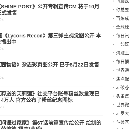
《蜘蛛
SHINE POST》公开专辑宣传CM 将于10月
你总要
正式发售
-24
全球球
画《Lycoris Recoil》第三弹主视觉图公开 本
在播出中
一如既
-24
茜物语》杂志彩页图公开 已于8月22日发售
-24
《葬送的芙莉莲》社交平台账号粉丝数量现已
4万人 官方公布了粉丝纪念图标
-23
间谍过家家》第67话前篇宣传绘公开 绘制的