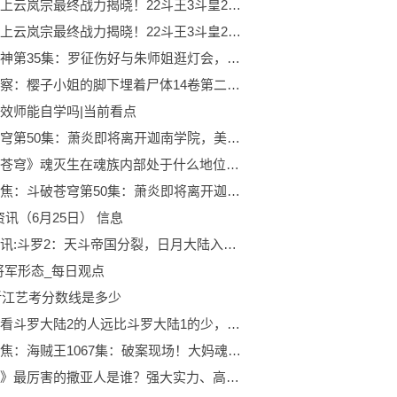
萧炎三上云岚宗最终战力揭晓！22斗王3斗皇2斗宗，动画组强加战力
萧炎三上云岚宗最终战力揭晓！22斗王3斗皇2斗宗，动画组强加战力
百炼成神第35集：罗征伤好与朱师姐逛灯会，妖族半夜进攻白帝城
环球观察：樱子小姐的脚下埋着尸体14卷第二章： 夜啼神猫头鹰为恶梦而歌11
效师能自学吗|当前看点
斗破苍穹第50集：萧炎即将离开迦南学院，美杜莎女王回到加玛帝国_观天下
《斗破苍穹》魂灭生在魂族内部处于什么地位?魂族的守护者和领袖
热点聚焦：斗破苍穹第50集：萧炎即将离开迦南学院，美杜莎女王回到加玛帝国
I资讯（6月25日） 信息
世界热讯:斗罗2：天斗帝国分裂，日月大陆入侵，导演被迫修改千仞雪的结局
将军形态_每日观点
3浙江艺考分数线是多少
为什么看斗罗大陆2的人远比斗罗大陆1的少，只因为有这两个原因 全球快资讯
环球聚焦：海贼王1067集：破案现场！大妈魂器三千里很像修女，罗打穿岩浆洞
《龙珠》最厉害的撒亚人是谁？强大实力、高超战斗技巧和坚定意志 最资讯