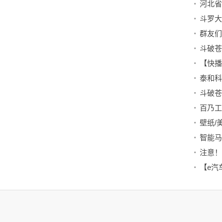
河北省
群友们
百乃工
壁纸/
【e汽