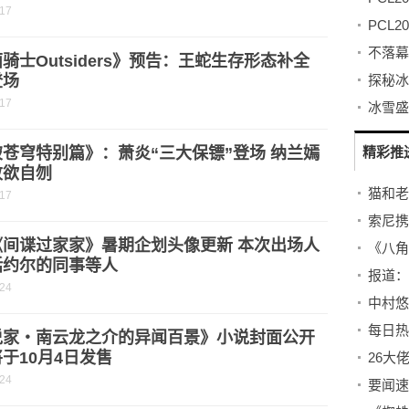
-17
骑士Outsiders》预告：王蛇生存形态补全
登场
-17
苍穹特别篇》：萧炎“三大保镖”登场 纳兰嫣
精彩推
败欲自刎
-17
《间谍过家家》暑期企划头像更新 本次出场人
括约尔的同事等人
-24
中村悠
说家・南云龙之介的异闻百景》小说封面公开
于10月4日发售
26大
-24
要闻速