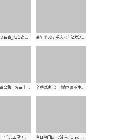
烟台高尔夫价目表_烟台高尔夫
端午小长假 重庆火车站发送旅客85.4万人次
星团短篇漫画合集—第三十七期 全球速看
全球微速讯：《偷偷藏不住》赵露思发型推荐！圆脸人必试小脸浏海、直卷发造型一次看
时政微视频丨“千万工程”万千气象 天天热门
今日热门!win7没有internet信息服务_在Win7的 设置启用 ldquo 网络发现 rdquo 并保存修改了后 又自动调回 ldquo 关闭