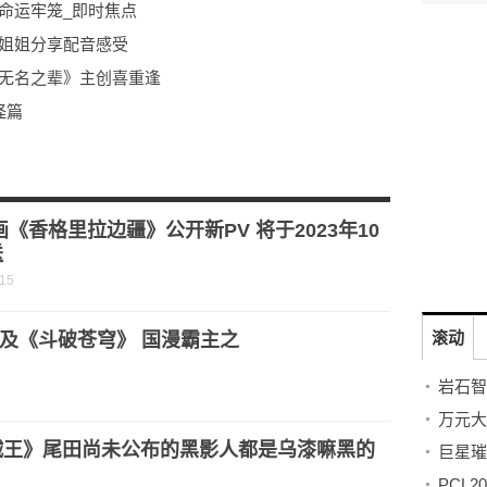
命运牢笼_即时焦点
鹿姐姐分享配音感受
《无名之辈》主创喜重逢
怪篇
eliever》（外传三部曲Genm x Lazer外传ed）
画《香格里拉边疆》公开新PV 将于2023年10
送
-15
滚动
及《斗破苍穹》 国漫霸主之
贼王》尾田尚未公布的黑影人都是乌漆嘛黑的
？