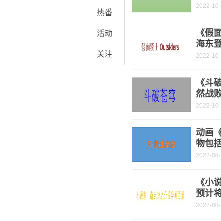
2022-10
热番
《假面
活动
海东
关注
2022-10
《斗破
然战
2022-10
动画
物包
2022-08
《小
预计将
2022-08