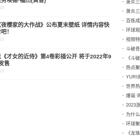
劳埃德·福杰(黄昏)
-23
《夜樱家的大作战》公布夏末壁纸 详情内容快
看吧！
视频特
-23
《才女的近侍》第4卷彩插公开 将于2022年9
发售
-23
YUR
爆诞·
202