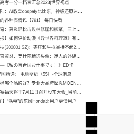
高考一分一档表汇总2023|世界视点
斗罗大陆：AI教皇cospaly比比东，神级还原达到，千寻疾的快乐
的各种表情包【781】 每日快看
斗破苍穹：萧炎轻松击败林修崖和柳擎，三上云岚宗要来临了
【快播报】如何评价动漫《异世界料理道》有趣的剧情，丰富的食物，冒险盛宴
泰和科技(300801.SZ)：枣庄和生拟减持不超232.2万股
斗破苍穹萧炎、美杜莎精选头像：迷人的外貌和强大的战斗能力 热门
—《私の百合はお仕事です！》ED卡
美图精选： 电脑壁纸（55）-全球消息
智能马桶哪个品牌好？专业大品牌摩恩MOEN带来品质之选
注意！赛福天将于7月11日召开股东大会_当前聚焦
车】“满电”的东风Honda比用户更懂用户
首页
频道