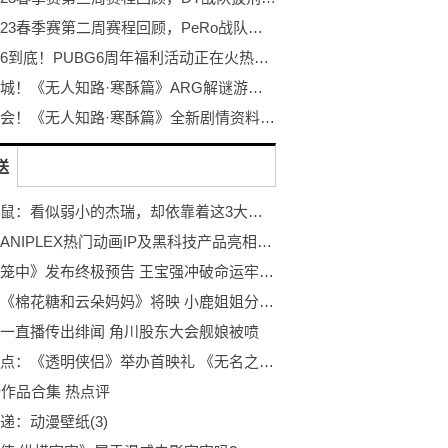
PCL2023春季赛第二周赛程回顾，PeRo战队绝地反击夺桂冠
不落幕6到底！PUBG6周年福利活动正在火热开启！
探秘冰城！《无人知路·寒酥篇》ARG解谜游戏！打破次元的更多可能！
冰雪盛会！《无人知路·寒酥篇》全新剧情资料片发布！ARG解谜游戏
送
猫和老鼠：看似弱小的杰瑞，却依靠着这3大法则活到了动漫的结尾
索尼携ANIPLEX热门动画IP及黑科技产品亮相第19届中国国际动漫节
《八角笼中》发布终极预告 王宝强冲破命运牢笼_即时焦点
报道：《棉花糖和云朵妈妈》将映 小鹿姐姐分享配音感受
一直播传出绯闻 角川股东大会舰娘被喷
每日热点：《透明侠侣》举办首映礼 《无名之辈》主创喜重逢
佬作品合集 热点评
递：动漫壁纸(3)