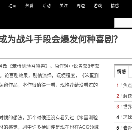
动画
热番
活动
关注
周边
游戏
情感
成为战斗手段会爆发何种喜剧？
轻改《笨蛋测验召唤兽》。原作轻小说曾获8年获
情感
位。论喜剧效果，剧情演绎，玩梗程度，《笨蛋测
保留作品，本作很值得一看，现推荐给没看过的
焦点
世界
环球
时候的想法，那个时候还没有看到过《笨蛋测验
材的感觉，剧中许多梗即使是现在也在ACG领域