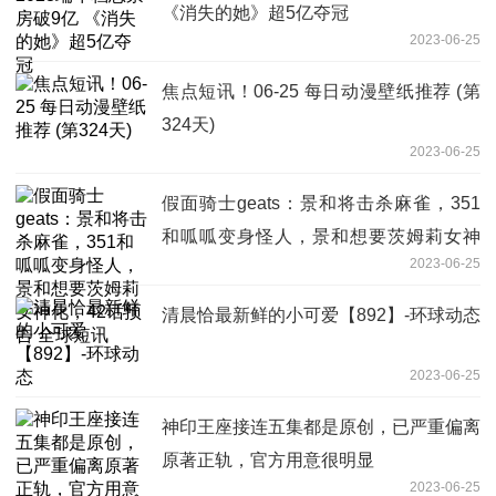
《消失的她》超5亿夺冠
2023-06-25
焦点短讯！06-25 每日动漫壁纸推荐 (第
324天)
2023-06-25
假面骑士geats：景和将击杀麻雀，351
和呱呱变身怪人，景和想要茨姆莉女神
2023-06-25
化，42话预告 全球短讯
清晨恰最新鲜的小可爱【892】-环球动态
2023-06-25
神印王座接连五集都是原创，已严重偏离
原著正轨，官方用意很明显
2023-06-25