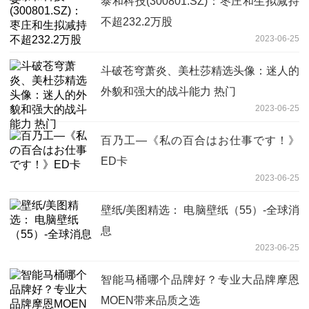
泰和科技(300801.SZ)：枣庄和生拟减持
不超232.2万股
2023-06-25
斗破苍穹萧炎、美杜莎精选头像：迷人的
外貌和强大的战斗能力 热门
2023-06-25
百乃工—《私の百合はお仕事です！》
ED卡
2023-06-25
壁纸/美图精选： 电脑壁纸（55）-全球消
息
2023-06-25
智能马桶哪个品牌好？专业大品牌摩恩
MOEN带来品质之选