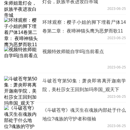
灯会，妖族半夜进攻白帝城
2023-06-25
环球观察：樱子小姐的脚下埋着尸体14
卷第二章： 夜啼神猫头鹰为恶梦而歌11
2023-06-25
视频特效师能自学吗|当前看点
2023-06-25
斗破苍穹第50集：萧炎即将离开迦南学
院，美杜莎女王回到加玛帝国_观天下
2023-06-25
《斗破苍穹》魂灭生在魂族内部处于什么
地位?魂族的守护者和领袖
2023-06-25