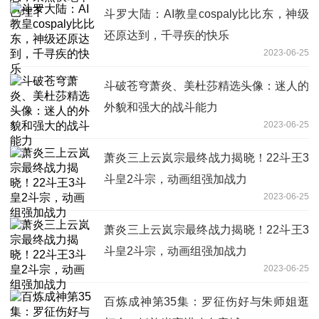
斗罗大陆：AI教皇cospaly比比东，神级
还原达到，千寻疾的快乐
2023-06-25
斗破苍穹萧炎、美杜莎精选头像：迷人的
外貌和强大的战斗能力
2023-06-25
萧炎三上云岚宗最终战力揭晓！22斗王3
斗皇2斗宗，动画组强加战力
2023-06-25
萧炎三上云岚宗最终战力揭晓！22斗王3
斗皇2斗宗，动画组强加战力
2023-06-25
百炼成神第35集：罗征伤好与朱师姐逛