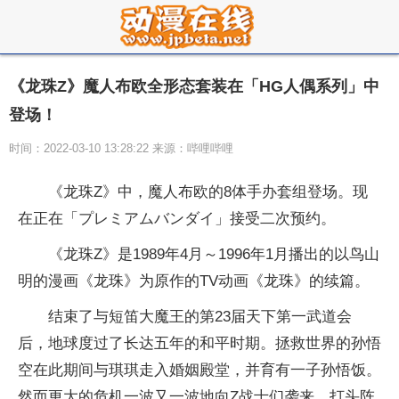
《龙珠Z》魔人布欧全形态套装在「HG人偶系列」中
登场！
时间：2022-03-10 13:28:22 来源：哔哩哔哩
《龙珠Z》中，魔人布欧的8体手办套组登场。现
在正在「プレミアムバンダイ」接受二次预约。
《龙珠Z》是1989年4月～1996年1月播出的以鸟山
明的漫画《龙珠》为原作的TV动画《龙珠》的续篇。
结束了与短笛大魔王的第23届天下第一武道会
后，地球度过了长达五年的和平时期。拯救世界的孙悟
空在此期间与琪琪走入婚姻殿堂，并育有一子孙悟饭。
然而更大的危机一波又一波地向Z战士们袭来。打头阵