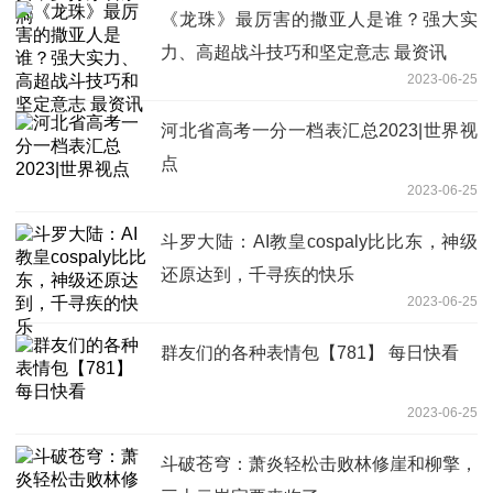
《龙珠》最厉害的撒亚人是谁？强大实
力、高超战斗技巧和坚定意志 最资讯
2023-06-25
河北省高考一分一档表汇总2023|世界视
点
2023-06-25
斗罗大陆：AI教皇cospaly比比东，神级
还原达到，千寻疾的快乐
2023-06-25
群友们的各种表情包【781】 每日快看
2023-06-25
斗破苍穹：萧炎轻松击败林修崖和柳擎，