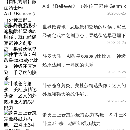
Aid《Believer》（外传三部曲Genm x
2023-06-25
Lazer外传ed）
世界微资讯！恶魔景和登场的时候，就已
经确定武神之剑形态，果然伏笔早已埋下
2023-06-25
斗罗大陆：AI教皇cospaly比比东，神级
还原达到，千寻疾的快乐
2023-06-25
斗破苍穹萧炎、美杜莎精选头像：迷人的
外貌和强大的战斗能力
2023-06-25
萧炎三上云岚宗最终战力揭晓！22斗王3
斗皇2斗宗，动画组强加战力