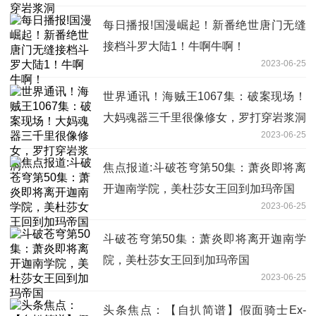
每日播报!国漫崛起！新番绝世唐门无缝
接档斗罗大陆1！牛啊牛啊！
2023-06-25
世界通讯！海贼王1067集：破案现场！
大妈魂器三千里很像修女，罗打穿岩浆洞
2023-06-25
焦点报道:斗破苍穹第50集：萧炎即将离
开迦南学院，美杜莎女王回到加玛帝国
2023-06-25
斗破苍穹第50集：萧炎即将离开迦南学
院，美杜莎女王回到加玛帝国
2023-06-25
头条焦点：【自扒简谱】假面骑士Ex-