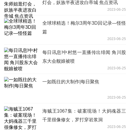
灯会，妖族半夜进攻白帝城 焦点资讯
2023-06-25
全球球精选！梅尔3周年3D回记录—怪怪
篇
2023-06-25
每日讯息!中村悠一直播传出绯闻 角川股
东大会舰娘被喷
2023-06-25
一如既往的大制作|每日聚焦
2023-06-25
海贼王1067集：破案现场！大妈魂器三
千里很像修女，罗打穿岩浆洞
2023-06-25