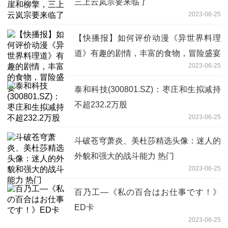
三上云岚宗要来临了
2023-06-25
【快播报】如何评价动漫《异世界料理
道》有趣的剧情，丰富的食物，冒险盛宴
2023-06-25
泰和科技(300801.SZ)：枣庄和生拟减持
不超232.2万股
2023-06-25
斗破苍穹萧炎、美杜莎精选头像：迷人的
外貌和强大的战斗能力 热门
2023-06-25
百乃工—《私の百合はお仕事です！》
ED卡
2023-06-25