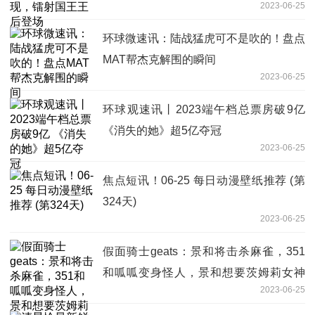
2023-06-25
环球微速讯：陆战猛虎可不是吹的！盘点
MAT帮杰克解围的瞬间
2023-06-25
环球观速讯丨2023端午档总票房破9亿
《消失的她》超5亿夺冠
2023-06-25
焦点短讯！06-25 每日动漫壁纸推荐 (第
324天)
2023-06-25
假面骑士geats：景和将击杀麻雀，351
和呱呱变身怪人，景和想要茨姆莉女神
2023-06-25
化，42话预告 全球短讯