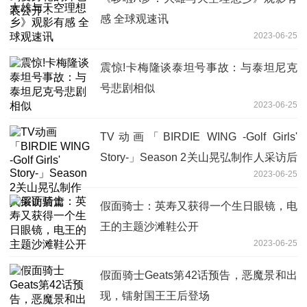
感 全球观速讯
2023-06-25
震惊!卡梅隆谈泰坦号事故：与泰坦尼克
号悲剧相似
2023-06-25
TV动画「BIRDIE WING -Golf Girls'
Story-」Season 2关山晃弘制作人采访后
2023-06-25
篇
假面骑士：英寿又获得一个生日眼镜，电
王的主题沙滩鞋公开
2023-06-25
假面骑士Geats第42话预告，恶魔景和出
现，镭射国王王后登场