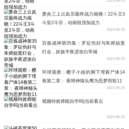
2023-06-25
萧炎三上云岚宗最终战力揭晓！22斗王3
斗皇2斗宗，动画组强加战力
2023-06-25
百炼成神第35集：罗征伤好与朱师姐逛
灯会，妖族半夜进攻白帝城
2023-06-25
环球观察：樱子小姐的脚下埋着尸体14
卷第二章： 夜啼神猫头鹰为恶梦而歌11
2023-06-25
视频特效师能自学吗|当前看点
2023-06-25