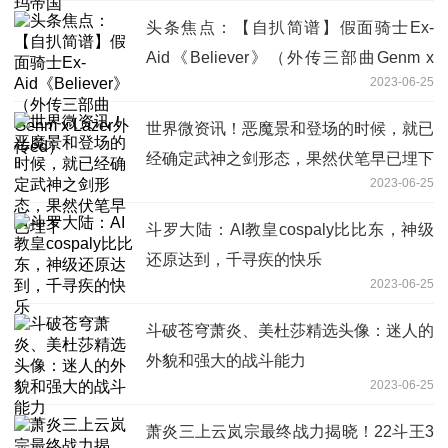
头条焦点：【自扒简谱】假面骑士Ex-
Aid《Believer》（外传三部曲Genm x
2023-06-25
Lazer外传ed）
世界微资讯！恶魔景和登场的时候，就已
经确定武神之剑形态，果然伏笔早已埋下
2023-06-25
斗罗大陆：AI教皇cospaly比比东，神级
还原达到，千寻疾的快乐
2023-06-25
斗破苍穹萧炎、美杜莎精选头像：迷人的
外貌和强大的战斗能力
2023-06-25
萧炎三上云岚宗最终战力揭晓！22斗王3