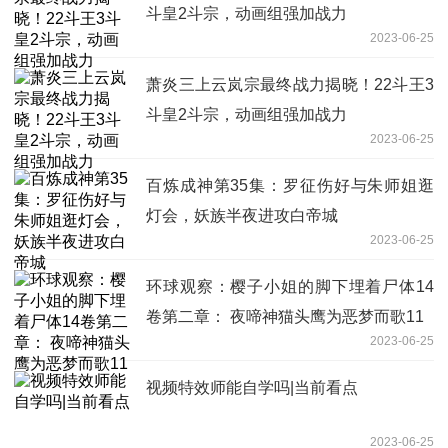
斗皇2斗宗，动画组强加战力
2023-06-25
萧炎三上云岚宗最终战力揭晓！22斗王3
斗皇2斗宗，动画组强加战力
2023-06-25
百炼成神第35集：罗征伤好与朱师姐逛
灯会，妖族半夜进攻白帝城
2023-06-25
环球观察：樱子小姐的脚下埋着尸体14
卷第二章： 夜啼神猫头鹰为恶梦而歌11
2023-06-25
视频特效师能自学吗|当前看点
2023-06-25