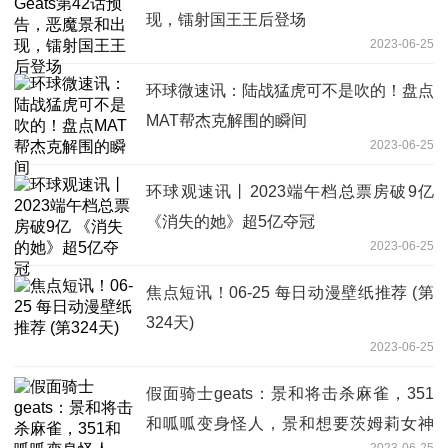
现，镭射国王王后登场
2023-06-25
环球微速讯：陆战猛虎可不是吹的！盘点
MAT帮杰克解围的瞬间
2023-06-25
环球观速讯丨2023端午档总票房破9亿
《消失的她》超5亿夺冠
2023-06-25
焦点短讯！06-25 每日动漫壁纸推荐 (第
324天)
2023-06-25
假面骑士geats：景和将击杀麻雀，351
和呱呱变身怪人，景和想要茨姆莉女神
2023-06-25