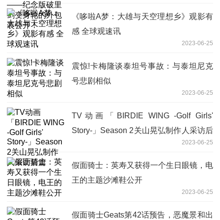
《哆啦A梦：大雄与天空理想乡》观影有
感 全球观速讯
2023-06-25
震惊!卡梅隆谈泰坦号事故：与泰坦尼克
号悲剧相似
2023-06-25
TV动画「BIRDIE WING -Golf Girls'
Story-」Season 2关山晃弘制作人采访后
2023-06-25
篇
假面骑士：英寿又获得一个生日眼镜，电
王的主题沙滩鞋公开
2023-06-25
假面骑士Geats第42话预告，恶魔景和出