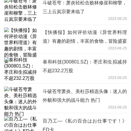
斗破苍穹：萧炎轻松击败林修崖和柳擎，
三上云岚宗要来临了
2023-06-25
【快播报】如何评价动漫《异世界料理
道》有趣的剧情，丰富的食物，冒险盛宴
2023-06-25
泰和科技(300801.SZ)：枣庄和生拟减持
不超232.2万股
2023-06-25
斗破苍穹萧炎、美杜莎精选头像：迷人的
外貌和强大的战斗能力 热门
2023-06-25
百乃工—《私の百合はお仕事です！》
ED卡