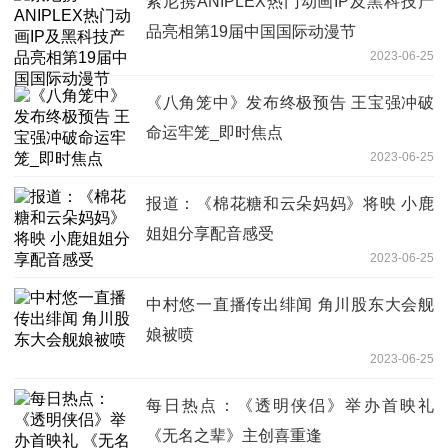
索尼携ANIPLEX热门动画IP及黑科技产
品亮相第19届中国国际动漫节
2023-06-25
《八角笼中》发布终极预告 王宝强冲破
命运牢笼_即时焦点
2023-06-25
报道：《棉花糖和云朵妈妈》将映 小鹿
姐姐分享配音感受
2023-06-25
中村悠一直播传出绯闻 角川股东大会舰
娘被喷
2023-06-25
每日热点：《透明侠侣》举办首映礼
《无名之辈》主创喜重逢