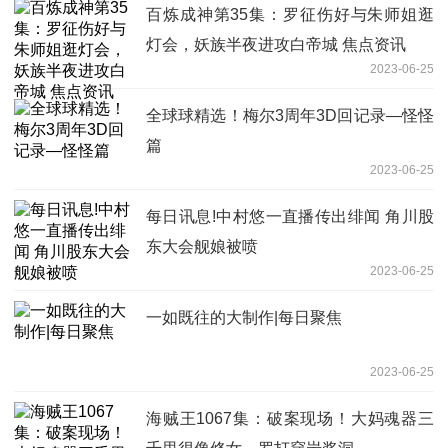
百炼成神第35集：罗征伤好与朱师姐逛
灯会，妖族半夜进攻白帝城 焦点资讯
2023-06-25
全球球精选！梅尔3周年3D回记录—怪怪
篇
2023-06-25
每日讯息!中村悠一直播传出绯闻 角川股
东大会舰娘被喷
2023-06-25
一如既往的大制作|每日聚焦
2023-06-25
海贼王1067集：破案现场！大妈魂器三