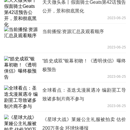
天天微头条丨假面骑士Geats第42话预告
公开，景和彻底黑化
2023-06-25
当前播报:资源汇总及观看顺序
2023-06-25
“皓史成双”银幕初吻！《透明侠侣》曝终
极预告
2023-06-25
全球看点：圣迭戈漫展遇冷 编剧罢工导
致诸多制片商不参与
2023-06-25
《星球大战》莱娅公主礼服被拍卖 估价
200万美金 环球快播报