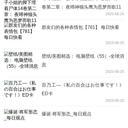
卷第二章： 夜啼神猫头鹰为恶梦而歌11
2023-06-25
群友们的各种表情包【781】 每日快看
2023-06-25
壁纸/美图精选： 电脑壁纸（55）-全球消
息
2023-06-25
百乃工—《私の百合はお仕事です！》
ED卡
2023-06-25
爆诞·将军形态_每日观点