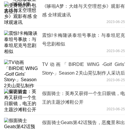
《哆啦A梦：大雄与天空理想乡》观影有
感 全球观速讯
2023-06-25
震惊!卡梅隆谈泰坦号事故：与泰坦尼克
号悲剧相似
2023-06-25
TV动画「BIRDIE WING -Golf Girls'
Story-」Season 2关山晃弘制作人采访后
2023-06-25
篇
假面骑士：英寿又获得一个生日眼镜，电
王的主题沙滩鞋公开
2023-06-25
假面骑士Geats第42话预告，恶魔景和出