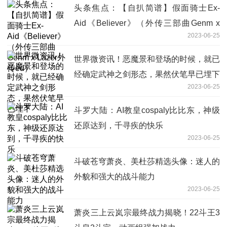
头条焦点：【自扒简谱】假面骑士Ex-
Aid《Believer》（外传三部曲Genm x
2023-06-25
Lazer外传ed）
世界微资讯！恶魔景和登场的时候，就已
经确定武神之剑形态，果然伏笔早已埋下
2023-06-25
斗罗大陆：AI教皇cospaly比比东，神级
还原达到，千寻疾的快乐
2023-06-25
斗破苍穹萧炎、美杜莎精选头像：迷人的
外貌和强大的战斗能力
2023-06-25
萧炎三上云岚宗最终战力揭晓！22斗王3