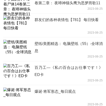
卷第二章： 夜啼神猫头鹰为恶梦而歌11
2023-06-25
群友们的各种表情包【781】 每日快看
2023-06-25
壁纸/美图精选： 电脑壁纸（55）-全球消
息
2023-06-25
百乃工—《私の百合はお仕事です！》
ED卡
2023-06-25
爆诞·将军形态_每日观点
2023-06-25