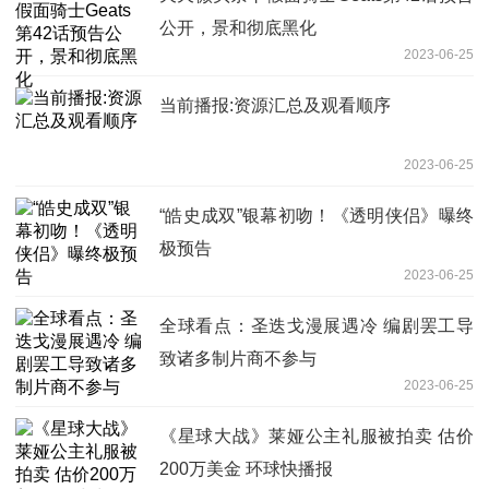
公开，景和彻底黑化
2023-06-25
当前播报:资源汇总及观看顺序
2023-06-25
“皓史成双”银幕初吻！《透明侠侣》曝终
极预告
2023-06-25
全球看点：圣迭戈漫展遇冷 编剧罢工导
致诸多制片商不参与
2023-06-25
《星球大战》莱娅公主礼服被拍卖 估价
200万美金 环球快播报