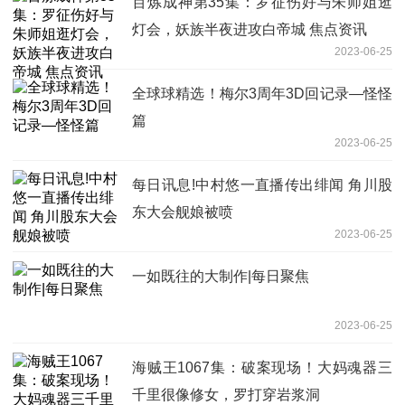
百炼成神第35集：罗征伤好与朱师姐逛
灯会，妖族半夜进攻白帝城 焦点资讯
2023-06-25
全球球精选！梅尔3周年3D回记录—怪怪
篇
2023-06-25
每日讯息!中村悠一直播传出绯闻 角川股
东大会舰娘被喷
2023-06-25
一如既往的大制作|每日聚焦
2023-06-25
海贼王1067集：破案现场！大妈魂器三
千里很像修女，罗打穿岩浆洞