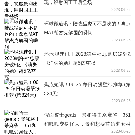
现，镭射国王王后登场
2023-06-25
环球微速讯：陆战猛虎可不是吹的！盘点
MAT帮杰克解围的瞬间
2023-06-25
环球观速讯丨2023端午档总票房破9亿
《消失的她》超5亿夺冠
2023-06-25
焦点短讯！06-25 每日动漫壁纸推荐 (第
324天)
2023-06-25
假面骑士geats：景和将击杀麻雀，351
和呱呱变身怪人，景和想要茨姆莉女神
2023-06-25
化，42话预告 全球短讯