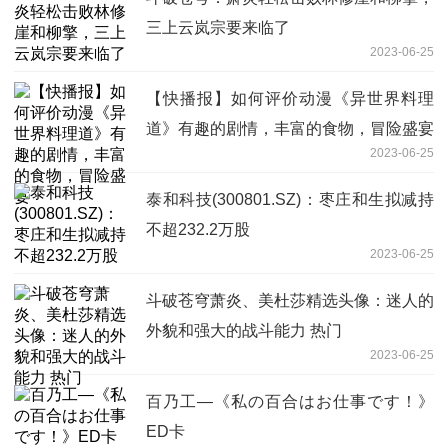
三上云岚宗要来临了
2023-06-25
【快播报】如何评价动漫《异世界料理
道》有趣的剧情，丰富的食物，冒险盛宴
2023-06-25
泰和科技(300801.SZ)：枣庄和生拟减持
不超232.2万股
2023-06-25
斗破苍穹萧炎、美杜莎精选头像：迷人的
外貌和强大的战斗能力 热门
2023-06-25
百乃工—《私の百合はお仕事です！》
ED卡