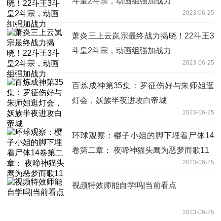
斗皇2斗宗，动画组强加战力
2023-06-25
萧炎三上云岚宗最终战力揭晓！22斗王3
斗皇2斗宗，动画组强加战力
2023-06-25
百炼成神第35集：罗征伤好与朱师姐逛
灯会，妖族半夜进攻白帝城
2023-06-25
环球观察：樱子小姐的脚下埋着尸体14
卷第二章： 夜啼神猫头鹰为恶梦而歌11
2023-06-25
视频特效师能自学吗|当前看点
2023-06-25