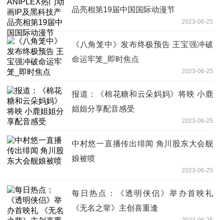
品亮相第19届中国国际动漫节
2023-06-25
《八角笼中》发布终极预告 王宝强冲破
命运牢笼_即时焦点
2023-06-25
报道：《棉花糖和云朵妈妈》将映 小鹿
姐姐分享配音感受
2023-06-25
中村悠一直播传出绯闻 角川股东大会舰
娘被喷
2023-06-25
每日热点：《透明侠侣》举办首映礼
《无名之辈》主创喜重逢
2023-06-25