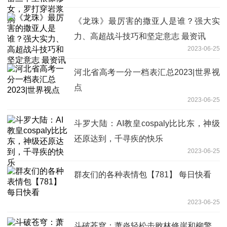
《龙珠》最厉害的撒亚人是谁？强大实
力、高超战斗技巧和坚定意志 最资讯
2023-06-25
河北省高考一分一档表汇总2023|世界视
点
2023-06-25
斗罗大陆：AI教皇cospaly比比东，神级
还原达到，千寻疾的快乐
2023-06-25
群友们的各种表情包【781】 每日快看
2023-06-25
斗破苍穹：萧炎轻松击败林修崖和柳擎，