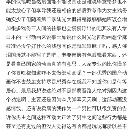
季的伏笔呢当然后面能不能收回还是难说毕竟绘梦也不
能太放心了但李导我还是相信的然后乔苓作为女主戏份
确实少了但随着第二季陆光大概得稍微躺躺她应该会增
加很多戏份三人间的往事也会慢慢浮出的吧其次有人拿
日本的一些动画来说事比如说什么时光这部动画想学麻
枝准还没学好什么的我想问你是就知道麻子吗，感人催
泪国漫就不能写了是吧，老要带层有色眼镜看东西，还
是看自己国家的动画真的有意思，人家专业的比你懂多
了你要啥都知道咋不去做部动画呢？一部优秀的国产动
画你不去鼓励支持尽是怼秀存在感我不知道你们是何等
居心。最后我想说这绝对不是部腐番路人绝对别因为这
个劝退啊，主要还是因为伞兵弹幕天天刷，这部动画没
感情线。还有说卖腐的我作为一个男性可以很负责的告
诉你男主之间这种互动太正常了男生之间这些行为都是
甚至还有更过的但没人觉得这有啥都是玩呢嘛所以差不