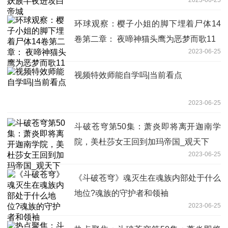
环球观察：樱子小姐的脚下埋着尸体14
卷第二章： 夜啼神猫头鹰为恶梦而歌11
2023-06-25
视频特效师能自学吗|当前看点
2023-06-25
斗破苍穹第50集：萧炎即将离开迦南学
院，美杜莎女王回到加玛帝国_观天下
2023-06-25
《斗破苍穹》魂灭生在魂族内部处于什么
地位?魂族的守护者和领袖
2023-06-25