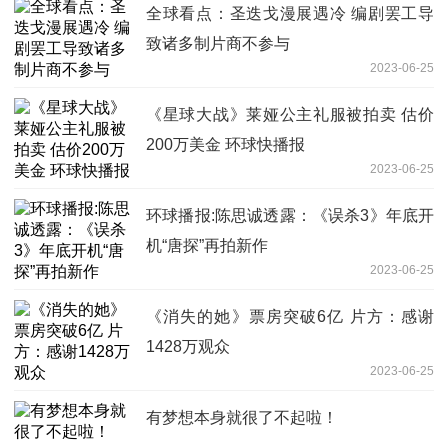
全球看点：圣迭戈漫展遇冷 编剧罢工导
致诸多制片商不参与
2023-06-25
《星球大战》莱娅公主礼服被拍卖 估价
200万美金 环球快播报
2023-06-25
环球播报:陈思诚透露：《误杀3》年底开
机“唐探”再拍新作
2023-06-25
《消失的她》票房突破6亿 片方：感谢
1428万观众
2023-06-25
有梦想本身就很了不起啦！