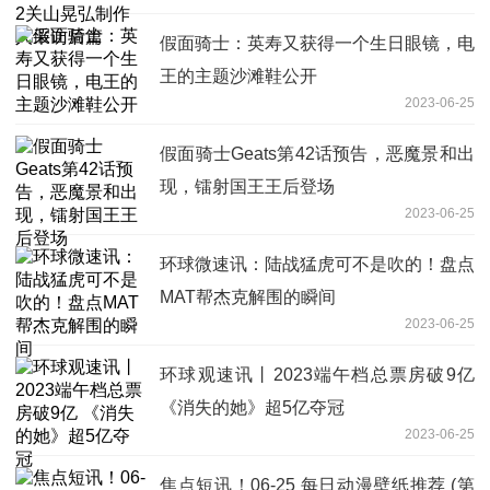
假面骑士：英寿又获得一个生日眼镜，电
王的主题沙滩鞋公开
2023-06-25
假面骑士Geats第42话预告，恶魔景和出
现，镭射国王王后登场
2023-06-25
环球微速讯：陆战猛虎可不是吹的！盘点
MAT帮杰克解围的瞬间
2023-06-25
环球观速讯丨2023端午档总票房破9亿
《消失的她》超5亿夺冠
2023-06-25
焦点短讯！06-25 每日动漫壁纸推荐 (第