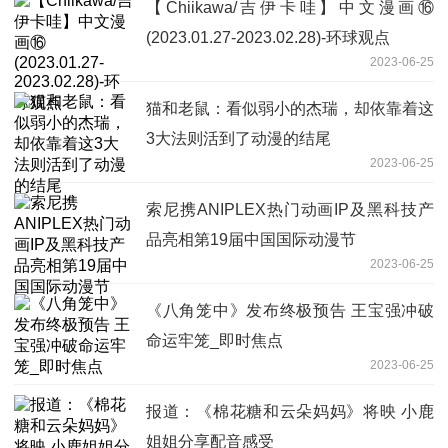
【Chiikawa/吉伊卡哇】中文漫画⑯
(2023.01.27-2023.02.28)-环球观点
2023-06-25
猫和老鼠：看似弱小的杰瑞，却依靠着这
3大法则活到了动漫的结尾
2023-06-25
索尼携ANIPLEX热门动画IP及黑科技产
品亮相第19届中国国际动漫节
2023-06-25
《八角笼中》发布终极预告 王宝强冲破
命运牢笼_即时焦点
2023-06-25
报道：《棉花糖和云朵妈妈》将映 小鹿
姐姐分享配音感受