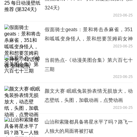
324天)
2023-06-25
假面骑士geats：景和将击杀麻雀，351
和呱呱变身怪人，景和想要茨姆莉女神
2023-06-25
化，42话预告 全球短讯
当前热点-《动漫美图合集》第六百七十
三期
2023-06-25
颜文大赛·眠眠兔装扮表情无损放大，动
态壁纸，头图，加载动画，点赞动画
2023-06-25
山治和索隆都具备将星水平了吗？路飞一
人独大的局面将被打破