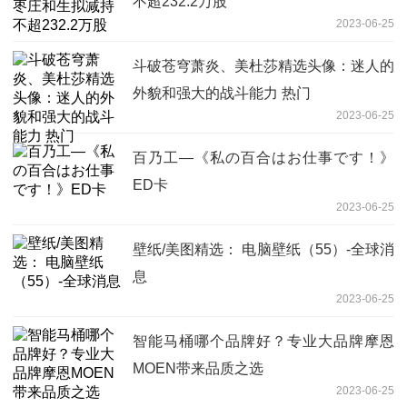
不超232.2万股
2023-06-25
斗破苍穹萧炎、美杜莎精选头像：迷人的
外貌和强大的战斗能力 热门
2023-06-25
百乃工—《私の百合はお仕事です！》
ED卡
2023-06-25
壁纸/美图精选： 电脑壁纸（55）-全球消
息
2023-06-25
智能马桶哪个品牌好？专业大品牌摩恩
MOEN带来品质之选
2023-06-25