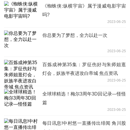
《蜘蛛侠:纵横宇宙》属于漫威电影宇宙
吗?
2023-06-25
你总要为了梦想，全力以赴一次
2023-06-25
百炼成神第35集：罗征伤好与朱师姐逛
灯会，妖族半夜进攻白帝城 焦点资讯
2023-06-25
全球球精选！梅尔3周年3D回记录—怪怪
篇
2023-06-25
每日讯息!中村悠一直播传出绯闻 角川股