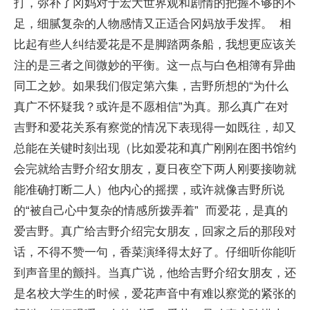
打，弥补了冈妈对于宏大世界观和剧情的把握不够的不
足，细腻复杂的人物感情又正适合冈妈放手发挥。 相
比起有些人纠结爱花是不是脚踏两条船，我想更应该关
注的是三者之间微妙的平衡。这一点与白色相簿有异曲
同工之妙。如果我们假定第六集，吉野所想的“为什么
真广不怀疑我？或许是不愿相信”为真。那么真广在对
吉野和爱花关系有察觉的情况下表现得一如既往，却又
总能在关键时刻出现（比如爱花和真广刚刚在图书馆约
会完就给吉野介绍女朋友，夏日夜空下两人刚要接吻就
能准确打断二人）他内心的摇摆，或许就像吉野所说
的“被自己心中复杂的情感所拨弄着” 而爱花，是真的
爱吉野。真广给吉野介绍完女朋友，回家之后的那段对
话，不得不赞一句，香菜演绎得太好了。仔细听你能听
到声音里的颤抖。当真广说，他给吉野介绍女朋友，还
是名校大学生的时候，爱花声音中有难以察觉的紧张的