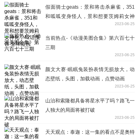
假面骑士geats：景和将击杀麻雀，351
和呱呱变身怪人，景和想要茨姆莉女神
2023-06-25
化，42话预告 全球短讯
当前热点-《动漫美图合集》第六百七十
三期
2023-06-25
颜文大赛·眠眠兔装扮表情无损放大，动
态壁纸，头图，加载动画，点赞动画
2023-06-25
山治和索隆都具备将星水平了吗？路飞一
人独大的局面将被打破
2023-06-25
天天观点：泰迦：这一集的看点不是奥特