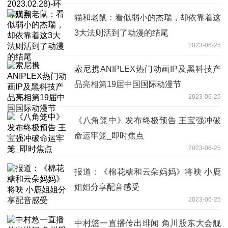
猫和老鼠：看似弱小的杰瑞，却依靠着这
3大法则活到了动漫的结尾
2023-06-25
索尼携ANIPLEX热门动画IP及黑科技产
品亮相第19届中国国际动漫节
2023-06-25
《八角笼中》发布终极预告 王宝强冲破
命运牢笼_即时焦点
2023-06-25
报道：《棉花糖和云朵妈妈》将映 小鹿
姐姐分享配音感受
2023-06-25
中村悠一直播传出绯闻 角川股东大会舰