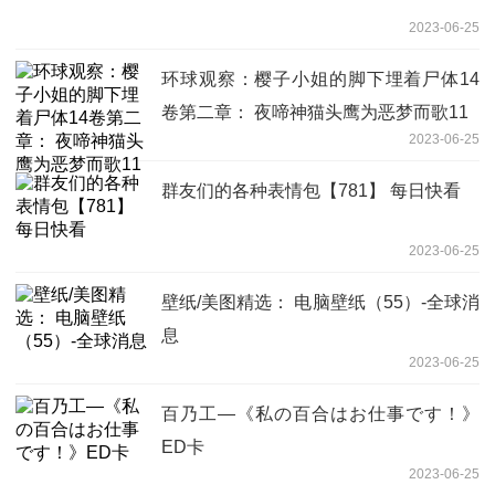
2023-06-25
环球观察：樱子小姐的脚下埋着尸体14
卷第二章： 夜啼神猫头鹰为恶梦而歌11
2023-06-25
群友们的各种表情包【781】 每日快看
2023-06-25
壁纸/美图精选： 电脑壁纸（55）-全球消
息
2023-06-25
百乃工—《私の百合はお仕事です！》
ED卡
2023-06-25