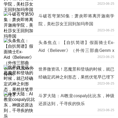
2023-06-25
斗破苍穹第50集：萧炎即将离开迦南学
院，美杜莎女王回到加玛帝国
2023-06-25
头条焦点：【自扒简谱】假面骑士Ex-
Aid《Believer》（外传三部曲Genm x
2023-06-25
Lazer外传ed）
世界微资讯！恶魔景和登场的时候，就已
经确定武神之剑形态，果然伏笔早已埋下
2023-06-25
斗罗大陆：AI教皇cospaly比比东，神级
还原达到，千寻疾的快乐
2023-06-25