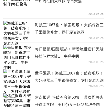
一如既往的大制作|每日聚焦
2023-06-25
海贼王1067集：破案现场！大妈魂器三
千里很像修女，罗打穿岩浆洞
2023-06-25
每日播报!国漫崛起！新番绝世唐门无缝
接档斗罗大陆1！牛啊牛啊！
2023-06-25
世界通讯！海贼王1067集：破案现场！
大妈魂器三千里很像修女，罗打穿岩浆洞
2023-06-25
焦点报道:斗破苍穹第50集：萧炎即将离
开迦南学院，美杜莎女王回到加玛帝国