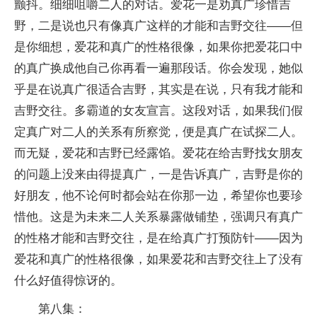
颤抖。细细咀嚼二人的对话。爱花一是劝真广珍惜吉
野，二是说也只有像真广这样的才能和吉野交往——但
是你细想，爱花和真广的性格很像，如果你把爱花口中
的真广换成他自己你再看一遍那段话。你会发现，她似
乎是在说真广很适合吉野，其实是在说，只有我才能和
吉野交往。多霸道的女友宣言。这段对话，如果我们假
定真广对二人的关系有所察觉，便是真广在试探二人。
而无疑，爱花和吉野已经露馅。爱花在给吉野找女朋友
的问题上没来由得提真广，一是告诉真广，吉野是你的
好朋友，他不论何时都会站在你那一边，希望你也要珍
惜他。这是为未来二人关系暴露做铺垫，强调只有真广
的性格才能和吉野交往，是在给真广打预防针——因为
爱花和真广的性格很像，如果爱花和吉野交往上了没有
什么好值得惊讶的。
第八集：