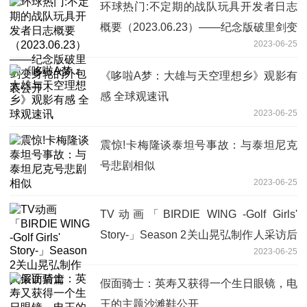
环球热门:不定期的战队玩具开发者日志
概要（2023.06.23）——纪念版破里剑变
2023-06-25
身轮的外包装公开！
《哆啦A梦：大雄与天空理想乡》观影有
感 全球观速讯
2023-06-25
震惊!卡梅隆谈泰坦号事故：与泰坦尼克
号悲剧相似
2023-06-25
TV动画「BIRDIE WING -Golf Girls'
Story-」Season 2关山晃弘制作人采访后
2023-06-25
篇
假面骑士：英寿又获得一个生日眼镜，电
王的主题沙滩鞋公开