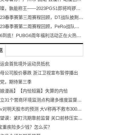
巨星璀璨，孰能称王——2023PGS1即将鸣锣开赛！
PCL2023春季赛第三周赛程回顾，DT战队披荆斩棘登顶周冠
PCL2023春季赛第二周赛程回顾，PeRo战队绝地反击夺桂冠
不落幕6到底！PUBG6周年福利活动正在火热开启！
送
运会首批境外运动员抵杭
母公司股价暴跌 浙江卫视宣布暂停播出
党，期待第三季
娘漫画】【内恰短篇】失算的内恰
西宁设立31个营商环境监测点构建多维度监督体系
各个大v对明天股市的预测 大V称再不救市3000点被破概率大增 基本情况讲解
黔西南望谟：紧盯汛期靠前监督 关口前移压实防汛责任
宝重疾险多少钱？怎么买？