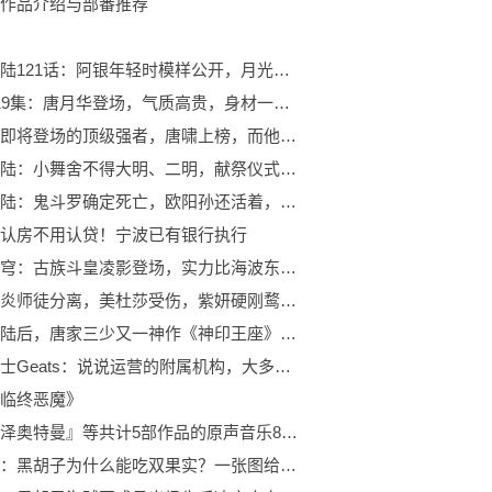
作品介绍与部番推荐
斗罗大陆121话：阿银年轻时模样公开，月光下的美腿令人心动！
斗罗119集：唐月华登场，气质高贵，身材一流，依旧难敌比比东
斗罗：即将登场的顶级强者，唐啸上榜，而他实力远超比比东
斗罗大陆：小舞舍不得大明、二明，献祭仪式开启
斗罗大陆：鬼斗罗确定死亡，欧阳孙还活着，这一次海神岛输了
认房不用认贷！宁波已有银行执行
斗破苍穹：古族斗皇凌影登场，实力比海波东更强，云棱不淡定了
药老萧炎师徒分离，美杜莎受伤，紫妍硬刚鹜护法，萧炎吊打嫣然
斗罗大陆后，唐家三少又一神作《神印王座》动画化！预计明年上线
假面骑士Geats：说说运营的附属机构，大多数都无了
临终恶魔》
『布莱泽奥特曼』等共计5部作品的原声音乐8月30日(星期三)开始配信!
海贼王：黑胡子为什么能吃双果实？一张图给出了答案！