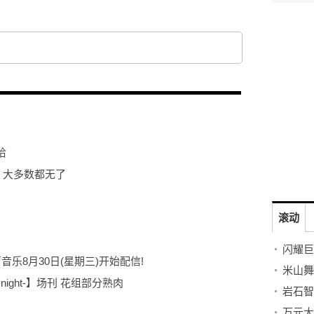
恰
，大多数都无了
滚动
闪耀巨
乐8月30日(星期三)开始配信!
t night-】场刊 花组部分熟肉