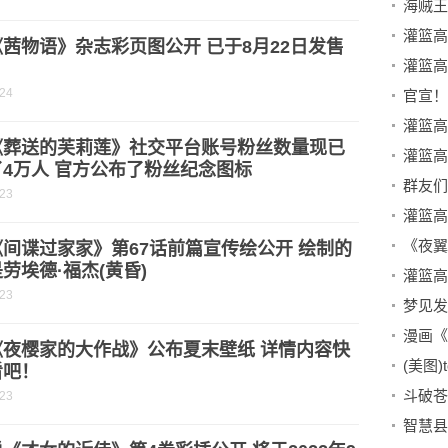
茜物语》杂志彩页图公开 已于8月22日发售
-24
官宣！
《葬送的芙莉莲》社交平台账号粉丝数量现已
4万人 官方公布了粉丝纪念图标
群友们
-23
间谍过家家》第67话前篇宣传绘公开 绘制的
劳埃德·福杰(黄昏)
-23
梦见发
漫画《
《夜樱家的大作战》公布夏末壁纸 详情内容快
(美图)to
看吧！
-23
智慧县