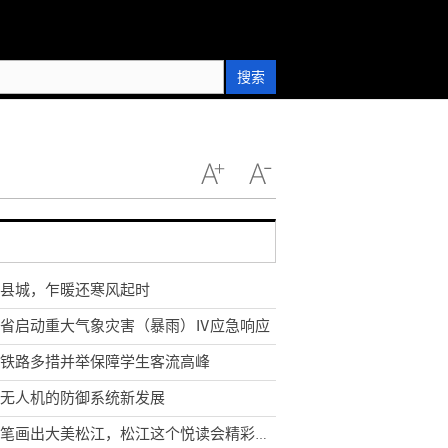
搜索
县城，乍暖还寒风起时
省启动重大气象灾害（暴雨）Ⅳ应急响应
铁路多措并举保障学生客流高峰
无人机的防御系统新发展
用画笔画出大美松江，松江这个悦读会精彩纷呈