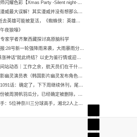
偶像大师闪耀色彩【Xmas Party -Silent night-】场刊 花组部分熟肉
粉迷对漫威最大误解！其实漫威并没有想那么多，无限战争也是巧合
复联4逝去英雄可能被复活，《蜘蛛侠：英雄远征》这细节揭示了！
午夜狼嚎》
名专家学者齐聚西藏探讨高原脑科学
天气预报:28号新一轮强降雨来袭，大雨暴雨分布下列地区，冷秋吗
新股“暴涨神话”就此终结？以史为鉴行情或迎调整拐点，未来关注兼具行业稀缺性和优质基本面的“小而美”近端次新
中国空间站动态｜工作之余，航天员们在干什么？
韩国电影幽灵演员表（韩国影片幽灵发布角色剧照）
海贼王1091话：确定了，下下周继续休刊，尾田遭粉丝群嘲
王言戏份被周漪帆羽瓜分，已经确定被删除，还有一人也被删了
灌篮高手：5位神奈川三分球高手，湘北2人上榜，三井仅排第3
首页
频道