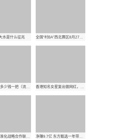
大水是什么征兆
全国“村BA”西北赛区8月27日宁夏开赛 新疆等9省区18支队伍将展开角逐
今日流星落多少钱一把（流星落多少钱）
香港知名女星复出做网红，晒丰满好身材，与外籍男友只恋爱不结婚
中部六省标准化战略合作联盟会召开 湖南自驾游与露营房车标准排全国前列
净赚9.7亿 东方甄选一年带货100亿：29日首次淘宝直播