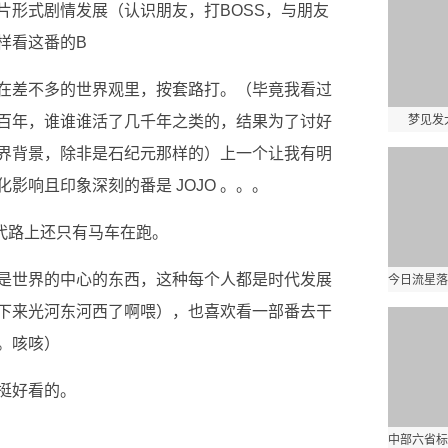
片形式剧情发展（认识朋友，打BOSS，与朋友
样看这番的B
在差不多的世界观里，按套路打。（毕竟我看过
百年，谁谁谁活了几千年之类的，结果为了讨好
梦见发
界背景，除非是石纪元那样的）上一个让我有明
影响且印象深刻的番是 JOJO 。。。
时代路上还只有马车在跑。
是世界的中心的东西，这种每个人都是时代发展
下来光河东河西了啊喂），也喜欢看一部番去干
。咳咳）
挺好看的。