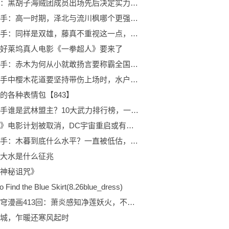
海贼王：黑胡子海贼团成员出场先后决定实力高低
灌篮高手：高一时期，泽北与流川枫哪个更强？双方不在一个段位
灌篮高手：同样是双雄，藤真不重视这一点，被樱木花道彻底击溃
好莱坞真人电影《一拳超人》要来了
灌篮高手：赤木为何从小就敢扬言要称霸全国？背后原因令人泪目
灌篮高手中樱木花道要坚持带伤上场时，水户洋平的话到底什么意思
的各种表情包【843】
灌篮高手谁是武林盟主？10大武力排行榜，一起看华山论剑
《夜翼》电影计划被取消，DC宇宙重启或有新打算
灌篮高手：木暮到底什么水平？一直被低估，综合能力不会输三井
大水是什么征兆
神秘诅咒》
 Find the Blue Skirt(8.26blue_dress)
斗破苍穹漫画413回：萧炎感知净莲妖火，不料被魂灭生禁锢，神秘人出手解救
城，乍暖还寒风起时