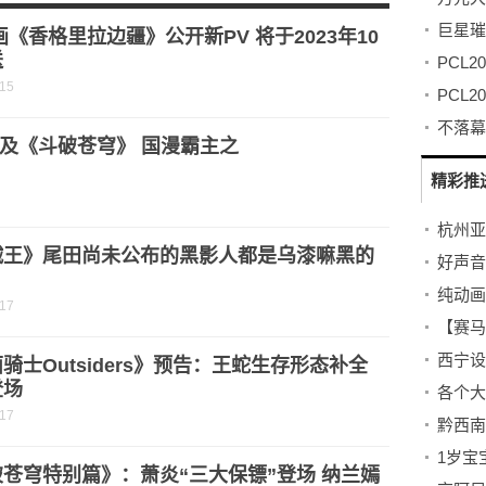
画《香格里拉边疆》公开新PV 将于2023年10
送
-15
及《斗破苍穹》 国漫霸主之
精彩推
杭州亚
贼王》尾田尚未公布的黑影人都是乌漆嘛黑的
好声音
？
纯动画
-17
【赛马
骑士Outsiders》预告：王蛇生存形态补全
登场
-17
1岁宝
苍穹特别篇》：萧炎“三大保镖”登场 纳兰嫣