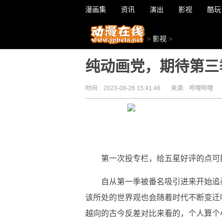
漫画集
资讯
演出
影视
酷玩
>
影视
>
纯动画党，期待第三
时间:
2023-08-26 15:41:46
来源:
哔哩哔哩
第一次投专栏，给五星好评的点可
自从第一季被番名吸引进来开始追
该所处的世界观也会随着时代不断变迁
越向的古今反差对比来看的，个人算个