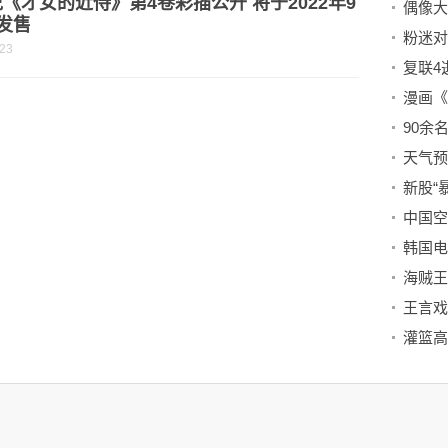
《才女的近侍》第4卷彩插公开 将于2022年9
发售
-23
漫画《
90余