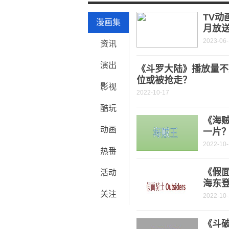
群友们的各种表情包【843】
TV动
漫画集
月放
2023-06
资讯
演出
《斗罗大陆》播放量不
位或被抢走？
影视
2022-10-17
酷玩
《海
动画
一片
2022-10
热番
《假面
活动
海东
关注
2022-10
《斗破