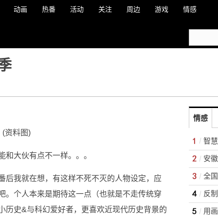
动画
热番
活动
关注
周边
游戏
情感
季
情感
(资料图)
智慧
能和大伙有点不一样。。。
安徽
全国
番后我就在想，有这样不死不灭的人物设定，应
反制
吧。个人本来是期待这一点（也就是不走传统穿
小历史&与科幻爱好者，更喜欢近现代历史背景的