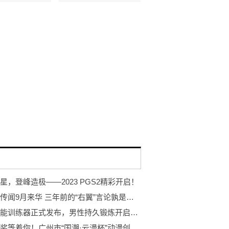
星，登峰造极——2023 PGS2精彩开启！
米山舞传闻9月来华 三年前的“右翼”言论孰是孰非？
岩石智能训练器正式发布，男性持久锻炼开启智能浪潮
万元大奖等着你！广州市“国潮·云漫杯”动漫创作大赛开赛！