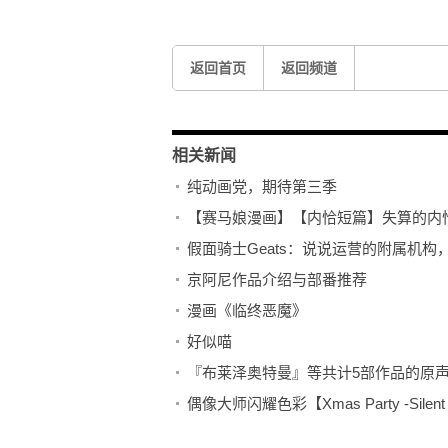
返回首页
返回频道
相关新闻
纯动画党，期待第三季
【赛马娘漫画】【内恰短篇】失算的内
假面骑士Geats：说说运营的附属机构
京阿尼作品介绍与部番推荐
漫画《临终恶魔》
好似喵
『布莱泽奥特曼』等共计5部作品的原声音
偶像大师闪耀色彩【Xmas Party -Silen
漫画《午夜狼嚎》