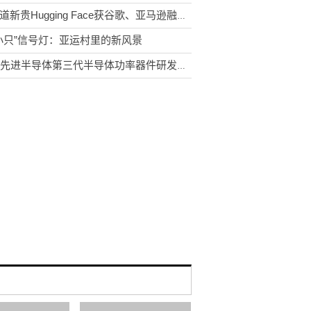
AI赛道新贵Hugging Face获谷歌、亚马逊融资 估值达45亿美元
小只”信号灯：亚运村里的新风景
长飞先进半导体第三代半导体功率器件研发生产基地落户光谷