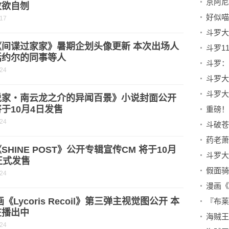
京阿尼
败欲自刎
好似喵
-17
《间谍过家家》暑期企划头像更新 本次出场人
括约尔的同事等人
-24
说家・南云龙之介的异闻百景》小说封面公开
于10月4日发售
重磅！
-24
SHINE POST》公开专辑宣传CM 将于10月
正式发售
-24
漫画《
画《Lycoris Recoil》第三弹主视觉图公开 本
在播出中
-24