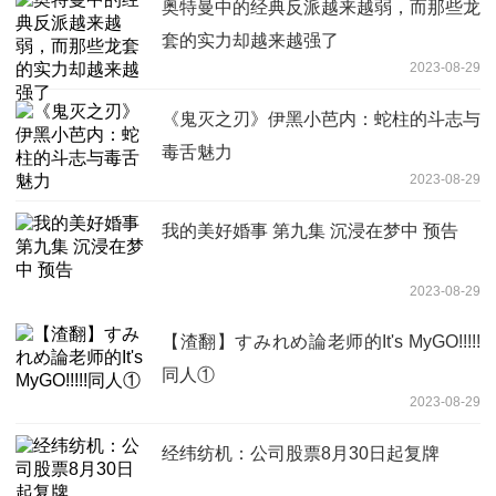
奥特曼中的经典反派越来越弱，而那些龙
套的实力却越来越强了
2023-08-29
《鬼灭之刃》伊黑小芭内：蛇柱的斗志与
毒舌魅力
2023-08-29
我的美好婚事 第九集 沉浸在梦中 预告
2023-08-29
【渣翻】すみれめ論老师的It's MyGO!!!!!
同人①
2023-08-29
经纬纺机：公司股票8月30日起复牌