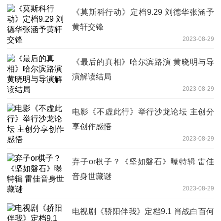
《莫斯科行动》定档9.29 刘德华张涵予
黄轩交锋
2023-08-29
《最后的真相》哈尔滨路演 黄晓明与导
演解读结局
2023-08-29
电影《不虚此行》举行沙龙论坛 主创分
享创作感悟
2023-08-29
弃子or棋子？《坚如磐石》曝特辑 雷佳
音身世藏谜
2023-08-29
电视剧《骄阳伴我》定档9.1 肖战白百何