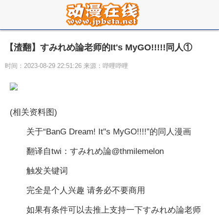
【渣翻】すみれめ論老师的It's MyGO!!!!!同人①
时间：2023-08-29 22:51:26 来源：哔哩哔哩
(相关资料图)
关于“BanG Dream! It"s MyGO!!!!”的同人漫画
翻译自twi：すみれめ論@thmilemelon
触发关键词
完全是个人兴趣 请务必不要商用
如果有条件可以去推上支持一下すみれめ論老师