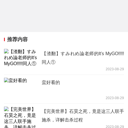
推荐内容
【渣翻】すみれめ論老师的It's MyGO!!!!!
同人①
2023-08-29
蛮好看的
2023-08-29
【完美世界】石昊之死，竟是这三人联手
施杀，详解击杀过程
2023-08-29