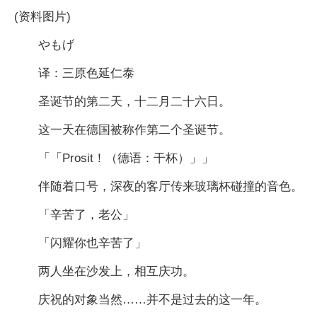
(资料图片)
やもげ
译：三原色延仁泰
圣诞节的第二天，十二月二十六日。
这一天在德国被称作第二个圣诞节。
「「Prosit！（德语：干杯）」」
伴随着口号，深夜的客厅传来玻璃杯碰撞的音色。
「辛苦了，老公」
「闪耀你也辛苦了」
两人坐在沙发上，相互庆功。
庆祝的对象当然……并不是过去的这一年。