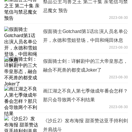
祭品公主与兽之王 第二十集 亲笔信与禁
忌魔女 预告
2023-08-30
假面骑士Gotchard第1话出演人员名单公
开，永德和雪姐登场，中田和绳田休息
2023-08-30
假面骑士剑：详解剧中的三大帝皇形态，
融合不死兽的都变成Joker了
2023-08-30
画江湖之不良人第七季做成年番会怎样？
那只会导致两个不利结果
2023-08-30
《沙丘2》发布海报 甜茶赞达亚手持利剑
并肩战斗