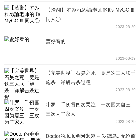
【渣翻】すみれめ論老师的It's MyGO!!!!!
同人①
2023-08-29
蛮好看的
2023-08-29
【完美世界】石昊之死，竟是这三人联手
施杀，详解击杀过程
2023-08-29
斗罗：千仞雪四次哭泣，一次因为唐三，
三次为了家人
2023-08-29
Doctor的乖乖兔阿米娅～ 罗德岛...无论前