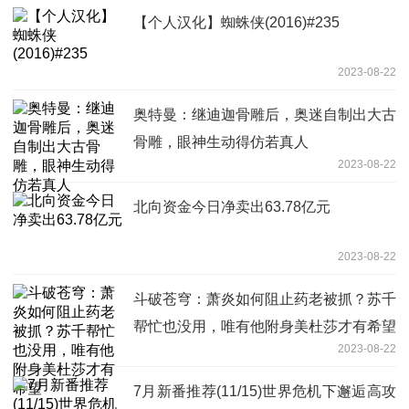
【个人汉化】蜘蛛侠(2016)#235
2023-08-22
奥特曼：继迪迦骨雕后，奥迷自制出大古
骨雕，眼神生动得仿若真人
2023-08-22
北向资金今日净卖出63.78亿元
2023-08-22
斗破苍穹：萧炎如何阻止药老被抓？苏千
帮忙也没用，唯有他附身美杜莎才有希望
2023-08-22
7月新番推荐(11/15)世界危机下邂逅高攻