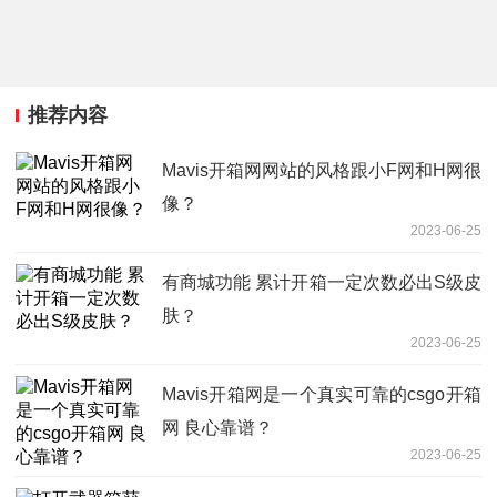
推荐内容
Mavis开箱网网站的风格跟小F网和H网很
像？
2023-06-25
有商城功能 累计开箱一定次数必出S级皮
肤？
2023-06-25
Mavis开箱网是一个真实可靠的csgo开箱
网 良心靠谱？
2023-06-25