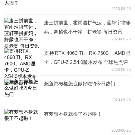
2023-06-25
唐三拼前世，霍雨浩拼气运，蓝轩宇拼爹
妈，舞麟也不干净：拼老婆 每日资讯
2023-06-25
支持RTX 4060 Ti、RX 7600、AMD显
卡，GPU-Z 2.54.0版本发布 全球热点评
2023-06-25
鲍鱼炖橄榄怎么做好吃?|今日热门
2023-06-25
有梦想本身就很了不起啦！
2023-06-25