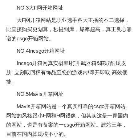
NO.3大F网开箱网址
大F网开箱网站是职业选手各大主播的不二选择，
比直接购买更划算，秒提到库，爆率超高，真正良心靠
谱的csgo开箱网站。
NO.4Incsgo开箱网址
Incsgo开箱网真实概率!打开武器箱&获取酷炫皮
肤! 立刻取回稀有饰品至您的游戏内!即开即取,高效便
捷。
NO.5Mavis开箱网址
Mavis开箱网站是一个真实可靠的csgo开箱网站,
网站的风格跟小F网和H网很像，但其实这是一家国内
的网站，也是有备案的一csgo开箱网站。建站三年，
目前在国内算规模不小的。