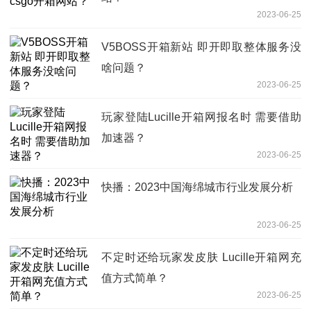
2023-06-25
V5BOSS开箱新站 即开即取整体服务没
啥问题？
2023-06-25
玩家登陆Lucille开箱网报名时 需要借助
加速器？
2023-06-25
快播：2023中国海绵城市行业发展分析
2023-06-25
不定时还给玩家发皮肤 Lucille开箱网充
值方式简单？
2023-06-25