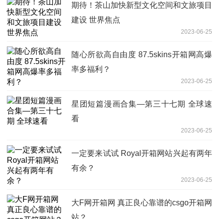
期待！茶山加快新型文化空间和文旅项目
建设 世界焦点
2023-06-25
随心所欲高自由度 87.5skins开箱网高爆
率多福利？
2023-06-25
星团短篇漫画合集—第三十七期 全球速
看
2023-06-25
一定要来试试 Royal开箱网站兴起有两年
有余？
2023-06-25
大F网开箱网 真正良心靠谱的csgo开箱网
站？