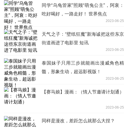
同学“乌龟管家”照顾“萌兔公主”，阿衰：
吃好喝好，一路走好！ 世界焦点
2023-06-25
天气之子：“壁纸狂魔”新海诚把这些东京
街道画进了电影里 短讯
2023-06-25
泰国妹子只用三步就能画出漫威角色精
髓，形象生动，超远影视版！
2023-06-25
【赛马娘】漫画：（情人节邀请计划通）
2023-06-25
同样是漫改，差距怎么就那么大捏？