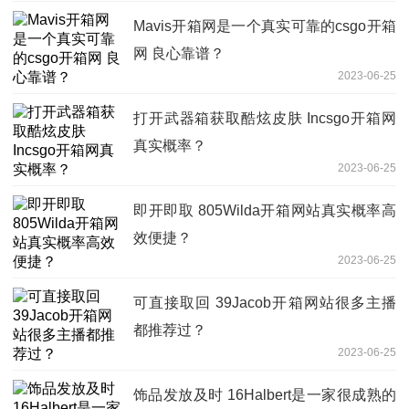
Mavis开箱网是一个真实可靠的csgo开箱
网 良心靠谱？
2023-06-25
打开武器箱获取酷炫皮肤 Incsgo开箱网
真实概率？
2023-06-25
即开即取 805Wilda开箱网站真实概率高
效便捷？
2023-06-25
可直接取回 39Jacob开箱网站很多主播
都推荐过？
2023-06-25
饰品发放及时 16Halbert是一家很成熟的