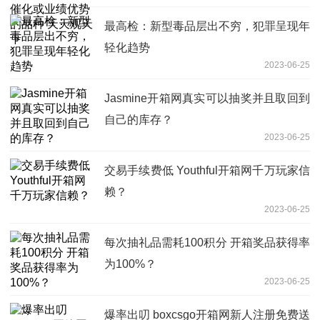
最高检：新型毒品层出不穷，犯罪呈现年
轻化趋势
2023-06-25
Jasmine开箱网真实可以抽奖并且取回到
自己的库存？
2023-06-25
交易手续费低 Youthful开箱网千万玩家信
赖？
2023-06-25
每次抽礼品需耗100积分 开箱奖品获得率
为100%？
2023-06-25
爆率出叨 boxcsgo开箱网新人注册免费送