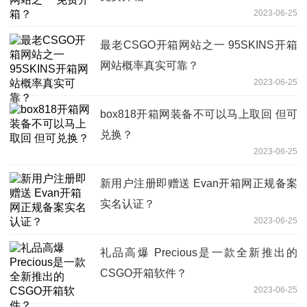
2023-06-25
最老CSGO开箱网站之一 95SKINS开箱
网站概率真实可靠？
2023-06-25
box818开箱网装备不可以马上取回 但可
兑换？
2023-06-25
新用户注册即赠送 Evan开箱网正规备案
实名认证？
2023-06-25
礼品高爆 Precious是一款全新推出的
CSGO开箱软件？
2023-06-25