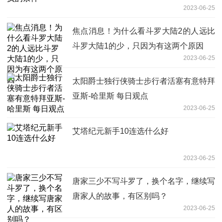
2023-06-25
焦点消息！为什么看斗罗大陆2的人远比
斗罗大陆1的少，只因为有这两个原因
2023-06-25
太阳爵士独行侠骑士步行者活塞有意特拜
亚斯-哈里斯 每日观点
2023-06-25
艾塔纪元新手10连选什么好
2023-06-25
唐家三少不写斗罗了，换个名字，继续写
唐家人的故事，有区别吗？
2023-06-25