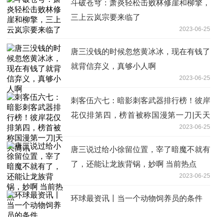
斗破苍穹：萧炎轻松击败林修崖和柳擎，
三上云岚宗要来临了
2023-06-25
唐三没钱的时候忽悠黄冰冰，现在有钱了
就背信弃义，真够小人啊
2023-06-25
刺客伍六七：暗影刺客武器排行榜！彼岸
花仅排第四，榜首被称国漫第一刀|天天
2023-06-25
简讯
唐三说过给小徐留位置，宰了暗魔不就有
了，还能让龙族背锅，妙啊 当前热点
2023-06-25
环球最资讯丨当一个动物饲养员的条件