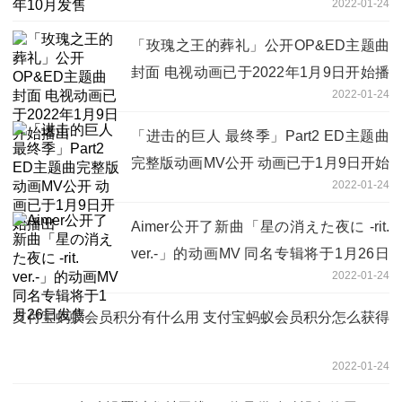
2022-01-24
「玫瑰之王的葬礼」公开OP&ED主题曲
封面 电视动画已于2022年1月9日开始播
2022-01-24
出
「进击的巨人 最终季」Part2 ED主题曲
完整版动画MV公开 动画已于1月9日开始
2022-01-24
播出
Aimer公开了新曲「星の消えた夜に -rit.
ver.-」的动画MV 同名专辑将于1月26日
2022-01-24
发售
支付宝蚂蚁会员积分有什么用 支付宝蚂蚁会员积分怎么获得
2022-01-24