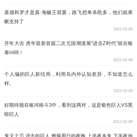
基德和罗才是真·海贼王双翼，路飞想单杀凯多，他们就果
断支持了
2022-02-08
开年大吉 虎年迎新首届二次元国潮漫展“进击Z时代”就在银
泰in88！
2022-02-08
个人编的巨人新结局，利用岛内外认知差异，不知道怎么
样。
2022-02-08
好期待能在银河格斗3中，看到这两对，这是银色巨人VS黑
暗巨人
2022-02-08
鬼灭之刃 进击的巨人 燃爆周日的夜晚 上半夜杀鬼 下半夜地