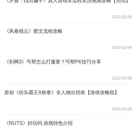
《矛盾：找出骗子》真人游戏全流程实况视频攻略【完结】
2022-02-08
《风卷残云》图文流程攻略
2022-02-08
《剑网3》丐帮怎么打蓬莱？丐帮PK技巧分享
2022-02-08
原创《街头霸王X铁拳》全人物出招表【游侠攻略组】
2022-02-08
《NUTS》好玩吗 游戏特色介绍