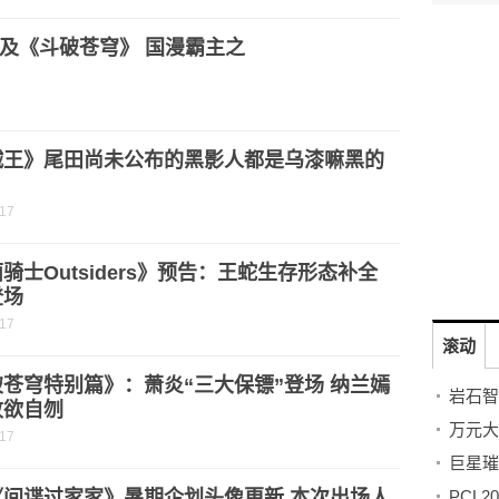
及《斗破苍穹》 国漫霸主之
贼王》尾田尚未公布的黑影人都是乌漆嘛黑的
？
-17
骑士Outsiders》预告：王蛇生存形态补全
登场
-17
滚动
苍穹特别篇》：萧炎“三大保镖”登场 纳兰嫣
败欲自刎
-17
《间谍过家家》暑期企划头像更新 本次出场人