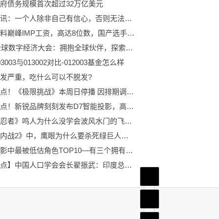
府债务规模首次超过32万亿美元
当前时讯：一个人除非自己有信心，否则无法带给别人信心
韦神爆料巅峰IMP工资，高达8位数，国产选手工资加起来没一个他高
2023全球数字经济大会：拥抱全球伙伴，探索数字经济新合作
3003与013002对比-012003基金怎么样
发严重，吃什么可以不脱发?
每日看点！《极限挑战》本周日停播 因排期调整顺延至下周日播出！
每日看点！新锐品牌刻刻发布D7智能投影，高亮度＋高颜值＋高度智能，实力相当硬核！
《火影忍者》鸣人为什么没学会波风水门的飞雷神？-世界关注
漫威《内战2》中，鹰眼为什么要杀死绿巨人呢？
漫威电影中最被低估角色TOP10—有三个拥有不死之身，你最喜欢哪个？（二）
【聚看点】中国人口学会会长翟振武：印度总人口虽多但劳动参与率仅51%，远低于中国
首页
频道