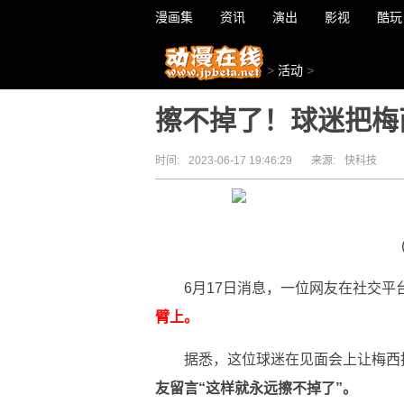
漫画集
资讯
演出
影视
酷玩
>
活动
>
擦不掉了！球迷把梅
时间:
2023-06-17 19:46:29
来源:
快科技
6月17日消息，一位网友在社交平
臂上。
据悉，这位球迷在见面会上让梅西
友留言“这样就永远擦不掉了”。