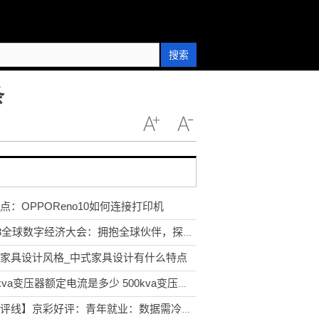
搜索
条
点：OPPOReno10如何连接打印机
2023全球数字经济大会：拥抱全球伙伴，探索数字经济新合作
家具设计风格_中式家具设计有什么特点
500kva变压器额定电流是多少 500kva变压器额定电流
【地评线】京彩好评：青年就业：数据需冷静看，帮扶要全力干