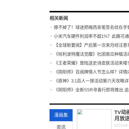
相关新闻
擦不掉了！球迷把梅西亲笔签名纹在手
小米汽车硬件利润率不超1%？此路可
【全球新要闻】产后第一次来月经注意
《哈利波特魔法觉醒》社团南瓜种植活
《王者荣耀》登陆送史诗皮肤活动来喽
《阴阳师》百闻牌情人节怎么样？详情
《原神》3.1百人一揆活动第六天攻略
《阴阳师》全新SSR寻香行即将推出 
巨大鱼头派离奇失踪！《阴阳师：妖怪
《率土之滨》庆典活动精彩纷呈 邀主公
TV动
漫画集
月放
2023-06
资讯