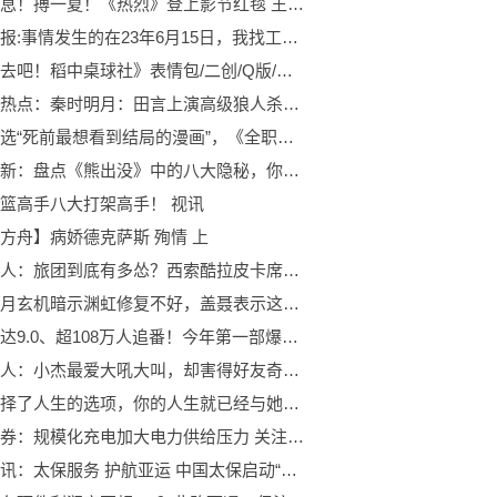
环球消息！搏一夏！《热烈》登上影节红毯 王一博帅气亮相
天天播报:事情发生的在23年6月15日，我找工作被骗，那我身份证租房子
搬运《去吧！稻中桌球社》表情包/二创/Q版/沙雕/高清【第三弹】
天天观热点：秦时明月：田言上演高级狼人杀，田蜜和田猛成为背锅侠！
日媒票选“死前最想看到结局的漫画”，《全职猎人》排第三|每日看点
环球最新：盘点《熊出没》中的八大隐秘，你知道熊二的梦中情人是谁吗？
篮高手八大打架高手！ 视讯
方舟】病娇德克萨斯 殉情 上
全职猎人：旅团到底有多怂？西索酷拉皮卡席巴杀团员均保存沉默？ 全球速读
秦时明月玄机暗示渊虹修复不好，盖聂表示这都无所谓有它足以
评分高达9.0、超108万人追番！今年第一部爆款国漫出现了_天天最新
全职猎人：小杰最爱大吼大叫，却害得好友奇牙两次差点送命 独家
当你选择了人生的选项，你的人生就已经与她密不可分——加藤惠（动漫人物点评第2期）
天风证券：规模化充电加大电力供给压力 关注虚拟电厂等相关标的 天天观热点
当前热讯：太保服务 护航亚运 中国太保启动“携手迎亚运 太保伴你行”主题活动