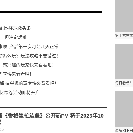
臂上-环球微头条
通，但注定艰难
事项_产后第一次月经几天正常
动怎么玩？玩法攻略不要错过！
！感兴趣的玩家快来看看吧！
内容快来看看吧！
详解 有兴趣的玩家快来看看吧！
追忆绘卷活动即将开启
屋》觅友大作战火爆进行中
此间共赏
画《香格里拉边疆》公开新PV 将于2023年10
送
-15