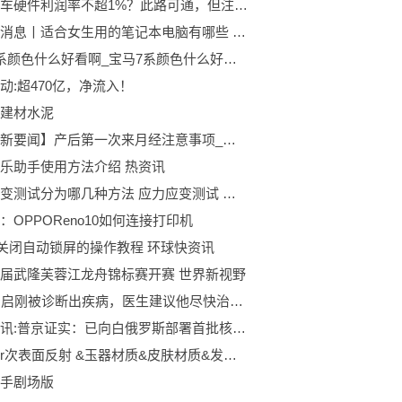
小米汽车硬件利润率不超1%？此路可通，但注定艰难
环球新消息丨适合女生用的笔记本电脑有哪些 适合女生用的笔记本电脑
宝马7系颜色什么好看啊_宝马7系颜色什么好看 焦点短讯
动:超470亿，净流入！
建材水泥
【全球新要闻】产后第一次来月经注意事项_产后第一次月经几天正常
乐助手使用方法介绍 热资讯
应力应变测试分为哪几种方法 应力应变测试 焦点简讯
：OPPOReno10如何连接打印机
11关闭自动锁屏的操作教程 环球快资讯
届武隆芙蓉江龙舟锦标赛开赛 世界新视野
43岁霍启刚被诊断出疾病，医生建议他尽快治疗，严重或危及生命 天天新消息
天天简讯:普京证实：已向白俄罗斯部署首批核弹头
Blender次表面反射 &玉器材质&皮肤材质&发光材质_今日讯
手剧场版