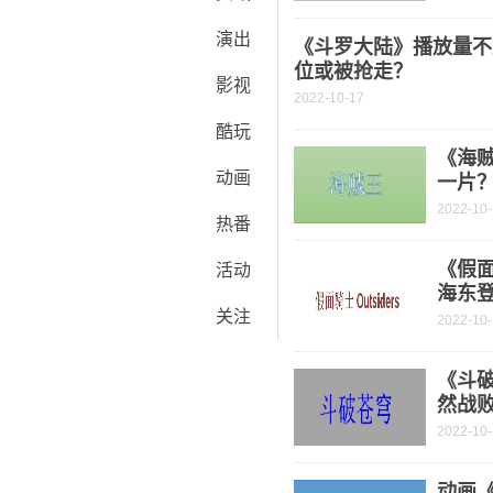
演出
《斗罗大陆》播放量不
位或被抢走？
影视
2022-10-17
酷玩
《海
动画
一片
2022-10
热番
《假面
活动
海东
关注
2022-10
《斗破
然战
2022-10
动画