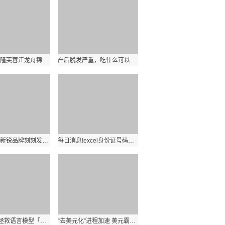
第十六届武隆芙蓉江龙舟锦标赛开赛 世界新视野
产后脱发严重，吃什么可以不脱发?
每日看点！新锐品牌刻刻发布D7智能投影，高亮度＋高颜值＋高度智能，实力相当硬核！
每日消息!excel身份证号码计算年龄公式 excel身份证号码计算年龄
最新RLHF拯救语言模型「胡说八道」！微调效果比ChatGPT更好_天天微头条
“去美元化”进程加速 美元霸权终结只是时间问题