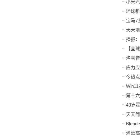
天天滚
播报：
洛雪音
今热点
Win
第十六
灌篮高