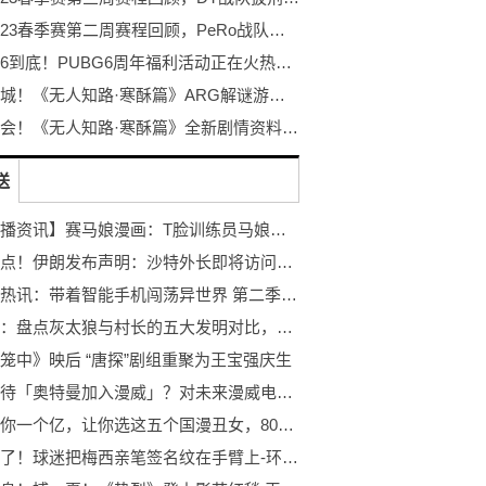
PCL2023春季赛第二周赛程回顾，PeRo战队绝地反击夺桂冠
不落幕6到底！PUBG6周年福利活动正在火热开启！
探秘冰城！《无人知路·寒酥篇》ARG解谜游戏！打破次元的更多可能！
冰雪盛会！《无人知路·寒酥篇》全新剧情资料片发布！ARG解谜游戏
送
【世界播资讯】赛马娘漫画：T脸训练员马娘化记其十六至十八【夜雨】
环球视点！伊朗发布声明：沙特外长即将访问德黑兰
环球看热讯：带着智能手机闯荡异世界 第二季 第十二集 王子诞生，还有智能手机。 预告
观热点：盘点灰太狼与村长的五大发明对比，村长诠释了什么叫做一物降一物
笼中》映后 “唐探”剧组重聚为王宝强庆生
如何看待「奥特曼加入漫威」？对未来漫威电影有什么影响？ 世界快消息
如果给你一个亿，让你选这五个国漫丑女，80%的人选她
擦不掉了！球迷把梅西亲笔签名纹在手臂上-环球微头条