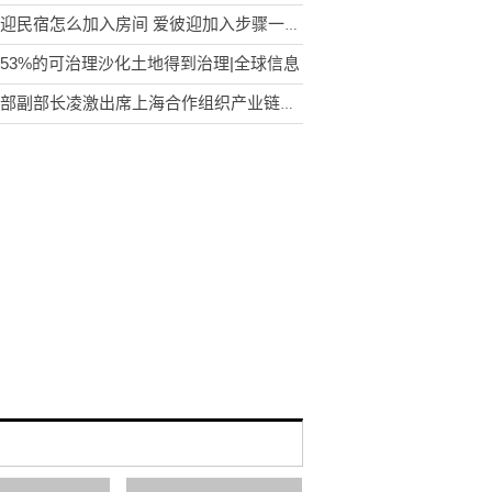
爱彼迎民宿怎么加入房间 爱彼迎加入步骤一览_天天聚看点
53%的可治理沙化土地得到治理|全球信息
商务部副部长凌激出席上海合作组织产业链供应链论坛|即时焦点