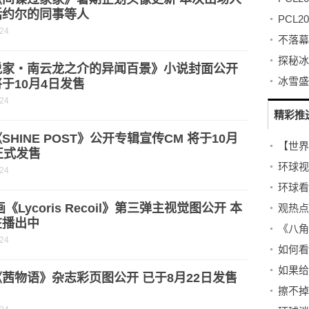
括约尔的同事等人
-24
说家・南云龙之介的异闻百景》小说封面公开
于10月4日发售
-24
精彩推
SHINE POST》公开专辑宣传CM 将于10月
正式发售
-24
画《Lycoris Recoil》第三弹主视觉图公开 本
在播出中
《八角
-24
茜物语》杂志彩页图公开 已于8月22日发售