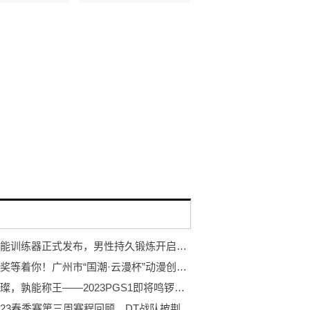
岩石智能训练器正式发布，男性持久锻炼开启智能浪潮
万元大奖等着你！广州市“国潮·云漫杯”动漫创作大赛开赛！
巨星璀璨，孰能称王——2023PGS1即将鸣锣开赛！
PCL2023春季赛第三周赛程回顾，DT战队披荆斩棘登顶周冠