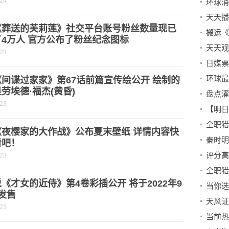
-24
《葬送的芙莉莲》社交平台账号粉丝数量现已
4万人 官方公布了粉丝纪念图标
-23
间谍过家家》第67话前篇宣传绘公开 绘制的
劳埃德·福杰(黄昏)
盘点灌
-23
【明日
《夜樱家的大作战》公布夏末壁纸 详情内容快
看吧！
-23
《才女的近侍》第4卷彩插公开 将于2022年9
发售
-23