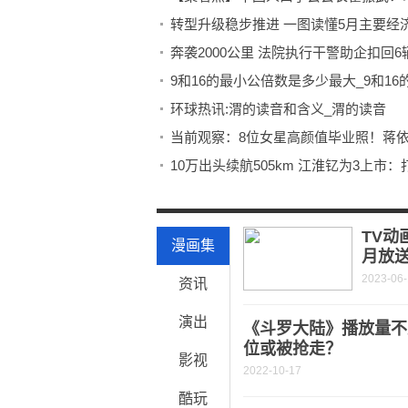
转型升级稳步推进 一图读懂5月主要经
奔袭2000公里 法院执行干警助企扣回
9和16的最小公倍数是多少最大_9和1
环球热讯:渭的读音和含义_渭的读音
10万出头续航505km 江淮钇为3上市
小灰灰和小红红怎么画_小灰灰和小红
全国麦收进度已过九成 小麦主产区多措
TV动
漫画集
月放
2023-06
资讯
演出
《斗罗大陆》播放量不
位或被抢走？
影视
2022-10-17
酷玩