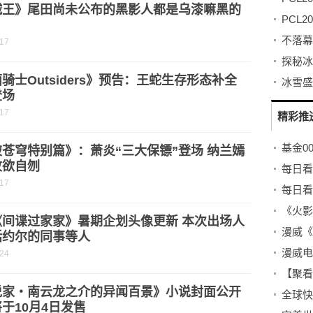
贼王》尾田尚未公布的黑影人都是乌漆嘛黑的
？
-17
骑士Outsiders》预告：王蛇生存形态补全
登场
-17
精彩推
基金00
苍穹特别篇》：萧炎“三大保镖”登场 纳兰嫣
败欲自刎
-17
《间谍过家家》暑期企划头像更新 本次出场人
括约尔的同事等人
-24
说家・南云龙之介的异闻百景》小说封面公开
于10月4日发售