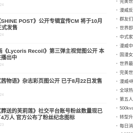
-24
群友们
SHINE POST》公开专辑宣传CM 将于10月
正式发售
-24
中式家
画《Lycoris Recoil》第三弹主视觉图公开 本
国漫女
在播出中
-24
茜物语》杂志彩页图公开 已于8月22日发售
-24
《葬送的芙莉莲》社交平台账号粉丝数量现已
转型升
4万人 官方公布了粉丝纪念图标
-23