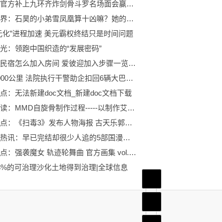
本以为官方补上九环齐炸剑骨斗罗名场面会赢得好感，结果又翻车了 当前快看
完美世界：石昊的小弟雪凤凰算十凶嘛？她的结局如何？
元化”进程加速 美元霸权终结只是时间问题
光：领跑中国织造的“发展密码”
爱彼迎民宿怎么加入房间 爱彼迎加入步骤一览_天天聚看点
奔袭2000公里 法院执行干警助企扣回6辆大巴车-环球时讯
点：无法新建doc文档_新建doc文档下载
天天速读：MMD自旋骨制作过程-----以制作艾尔海森旋转呆毛为例
环球观点：《扫毒3》发布人物海报 古天乐郭富城刘青云开战
全球看热讯：早已完结却很少人追的5部国漫，喜欢的可以一口气看完了
今日视点：强袭魔女 轨迹轮舞曲 官方画集 vol.02 Spring&Summer
3%的可治理沙化土地得到治理|全球信息
首页
频道