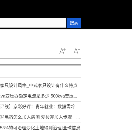
搜索
家具设计风格_中式家具设计有什么特点
500kva变压器额定电流是多少 500kva变压器额定电流
【地评线】京彩好评：青年就业：数据需冷静看，帮扶要全力干
爱彼迎民宿怎么加入房间 爱彼迎加入步骤一览_天天聚看点
53%的可治理沙化土地得到治理|全球信息