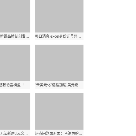
每日看点！新锐品牌刻刻发布D7智能投影，高亮度＋高颜值＋高度智能，实力相当硬核！
每日消息!excel身份证号码计算年龄公式 excel身份证号码计算年龄
最新RLHF拯救语言模型「胡说八道」！微调效果比ChatGPT更好_天天微头条
“去美元化”进程加速 美元霸权终结只是时间问题
全球看点：无法新建doc文档_新建doc文档下载
热点问题面对面：马路为啥一直挖？边石反复修是资源浪费吗？