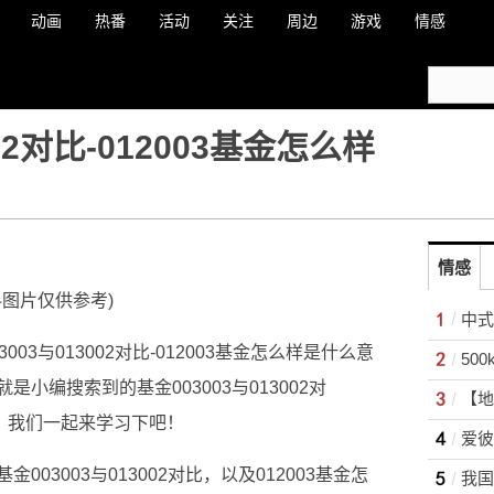
动画
热番
活动
关注
周边
游戏
情感
002对比-012003基金怎么样
情感
料图片仅供参考)
中式
03与013002对比-012003基金怎么样是什么意
小编搜索到的基金003003与013002对
识，我们一起来学习下吧！
03003与013002对比，以及012003基金怎
我国