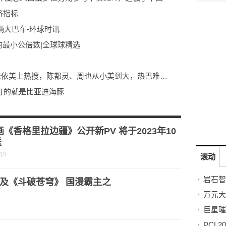
济指标
6辆大巴车-环球时讯
6的最小公倍数|全球球精选
当前观察：8位女星高颜值毕业照！蒋依依美上热搜，陈都灵、周也从小美到大，热巴难超越
：打的就是比亚迪海豚
红
并举稳产保丰_世界讯息
画《香格里拉边疆》公开新PV 将于2023年10
送
-15
滚动
及《斗破苍穹》 国漫霸主之