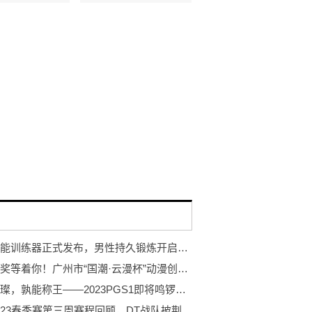
岩石智能训练器正式发布，男性持久锻炼开启智能浪潮
万元大奖等着你！广州市“国潮·云漫杯”动漫创作大赛开赛！
巨星璀璨，孰能称王——2023PGS1即将鸣锣开赛！
PCL2023春季赛第三周赛程回顾，DT战队披荆斩棘登顶周冠