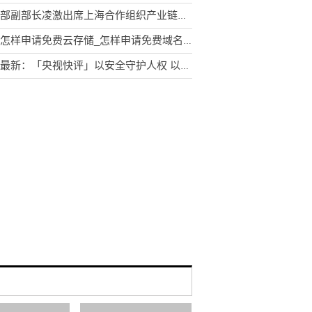
商务部副部长凌激出席上海合作组织产业链供应链论坛|即时焦点
今日怎样申请免费云存储_怎样申请免费域名!|今日讯
世界最新：「央视快评」以安全守护人权 以发展促进人权 以合作推进人权