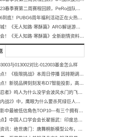
PCL2023春季赛第二周赛程回顾，PeRo战队绝地反击夺桂冠
不落幕6到底！PUBG6周年福利活动正在火热开启！
探秘冰城！《无人知路·寒酥篇》ARG解谜游戏！打破次元的更多可能！
冰雪盛会！《无人知路·寒酥篇》全新剧情资料片发布！ARG解谜游戏
送
3003与013002对比-012003基金怎么样
每日看点！《极限挑战》本周日停播 因排期调整顺延至下周日播出！
每日看点！新锐品牌刻刻发布D7智能投影，高亮度＋高颜值＋高度智能，实力相当硬核！
《火影忍者》鸣人为什么没学会波风水门的飞雷神？-世界关注
漫威《内战2》中，鹰眼为什么要杀死绿巨人呢？
漫威电影中最被低估角色TOP10—有三个拥有不死之身，你最喜欢哪个？（二）
【聚看点】中国人口学会会长翟振武：印度总人口虽多但劳动参与率仅51%，远低于中国
全球快资讯：绝世唐门：唐舞桐新模型公布，刘海问题被解决，成功继承小舞颜值