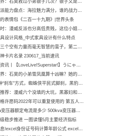
完美世界：石昊救过小弟银子几次？银子又是如何回报石昊的？
漫威反派能力盘点：海拉魅力满分，谁的战力最强，智力最高？-焦点热议
的表情包《二百一十九期》|世界头条
世界即时：漫威反派也分高低贵贱，这位小姐姐将不得不走上邪恶的不归路
具设计风格_中式家具设计有什么特点
漫威中三个空有力量而毫无智慧的蛮子，第二个是漫威中的人间之神|全球微资讯
神卡片名录 230617_当前速讯
世界最资讯丨【LoveLive!Superstar!】うにゃ短篇—第七十一期
完美世界：石昊的小弟雪凤凰算十凶嘛？她的结局如何？ 每日速递
漫威4种“刹车”方式，蜘蛛侠平民式脚刹，黑豹使用了掌心漂移 全球热闻
全球热推荐：漫威六个没填的大坑，黑寡妇和冬兵居然有情史，绿巨人真的绿了
第五人格许愿码2022年可以重复使用的 第五人格许愿码无限使用2022
500kva变压器额定电流是多少 500kva变压器额定电流
级稳步推进 一图读懂5月主要经济指标
每日消息!excel身份证号码计算年龄公式 excel身份证号码计算年龄