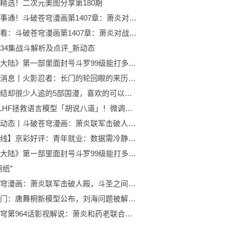
精选！二次元美图分享第180期
世界百事通！斗破苍穹漫画第1407章：萧炎对战魂殿大天尊，破解冥火蚀魂阵！
当前速看：斗破苍穹漫画第1407章：萧炎对战魂殿大天尊，破解冥火蚀魂阵！
34集战斗解析及点评_新动态
《斗罗大陆》第一部里面封号斗罗99级能打多少个95级？
世界新消息丨火影忍者：长门的轮回眼的来历？长门还小的时候，斑移植获得的
早已完结却很少人追的5部国漫，喜欢的可以一口气看完了 全球热门
最新RLHF拯救语言模型「胡说八道」！微调效果比ChatGPT更好_天天微头条
全球微动态丨斗破苍穹漫画：萧炎联军击破人殿，斗圣之间的战斗毁天灭地！
【地评线】京彩好评：青年就业：数据需冷静看，帮扶要全力干
《斗罗大陆》第一部里面封号斗罗99级能打多少个95级？_当前快看
厕纸”
斗破苍穹漫画：萧炎联军击破人殿，斗圣之间的战斗毁天灭地！-世界速看料
绝世唐门：唐舞桐新模型公布，刘海问题被解决，成功继承小舞颜值 全球要闻
斗破苍穹第964话影视解说：萧炎和药老联合迎战，击破骨幽圣者！ 每日热门