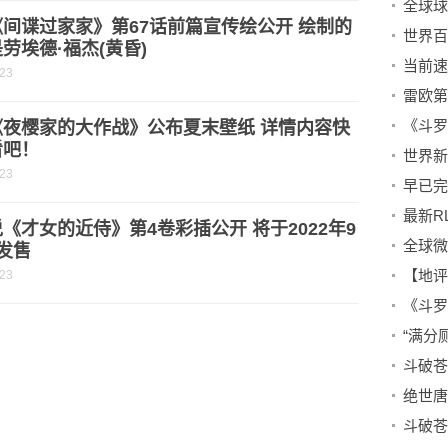
全球球
间谍过家家》第67话前篇宣传绘公开 绘制的
劳埃德·福杰(黄昏)
-23
雷欧第
《夜樱家的大作战》公布夏末壁纸 详情内容快
看吧！
-23
《才女的近侍》第4卷彩插公开 将于2022年9
发售
-23
“满分