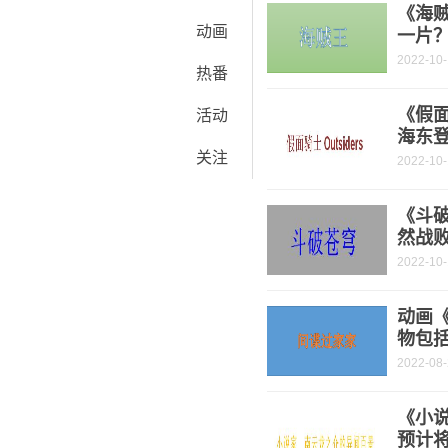
《海
动画
一片
2022-10
热番
《假面
活动
海东
关注
2022-10
《斗破
然战
2022-10
动画
物包
2022-08
《小
预计将