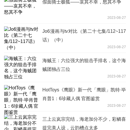
假面骑士极狐——哀其不幸，怒其不争
2023-08-27
Jo6漫画与tv对比（第二十七集/112~117
话）（中）
2023-08-27
海贼王：六位强大的狙击手排名，这个海
贼团独占三位
2023-08-27
HotToys《鹰眼》新一代「鹰眼」凯特·毕
肖普1：6珍藏人偶 官图鉴赏
2023-08-27
三上云岚宗完结，海老加分不少，彩鳞喜
提完美人设，云韵槽点太多