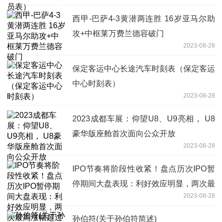
西甲-巴萨4-3黄潜两连胜 16岁亚马尔助
攻+中框莱万费兰德容破门
2023-08-28
保定客运中心长途汽车时刻表（保定客运
中心时刻表）
2023-08-28
2023成都车展：仰望U8、U9亮相， U8
豪华版座舱首次面向公众开放
2023-08-28
IPO节奏将阶段性收紧！盘点历次IPO暂
停期间大盘表现：利好效应明显，两次最
2023-08-28
高涨幅超过80%
孙伯符(关于孙伯符简述)