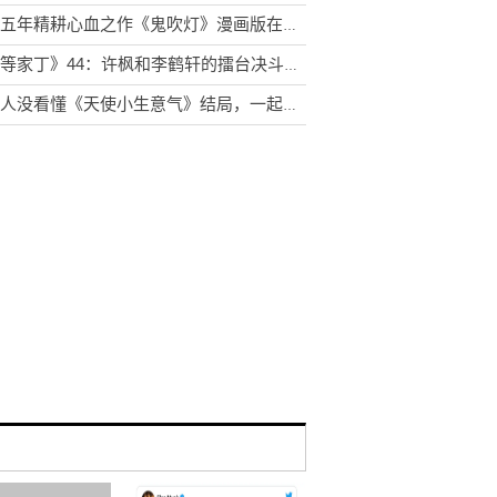
历时五年精耕心血之作《鬼吹灯》漫画版在众多读者期待中清新上市!
《一等家丁》44：许枫和李鹤轩的擂台决斗逐渐到了高潮
很多人没看懂《天使小生意气》结局，一起了解一下吧！