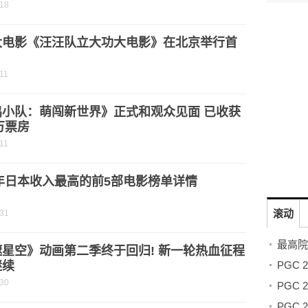
-18
大电影《汪汪队立大功大电影》在北京举行首
11
鸡小队：萌闯新世界》正式和观众见面 已收获
0万票房
11
1年日本收入最高的前5部电影榜单详情
滚动
-31
星空》动画第二季终于回归! 新一轮热血征程
继续
-30