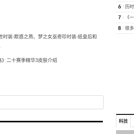
世时装-欺惑之燕、梦之女巫奇珍时装-纸皇后和
。
绍
主题海报
科技