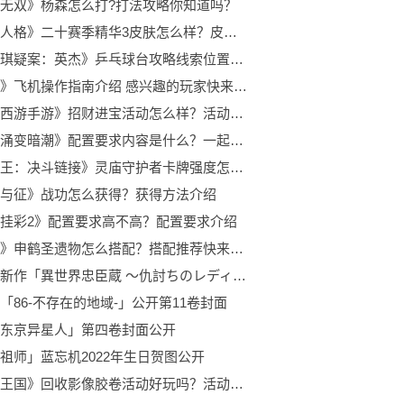
无双》杨森怎么打?打法攻略你知道吗？
《第五人格》二十赛季精华3皮肤怎么样？皮肤介绍带给大家
《孙美琪疑案：英杰》乒乓球台攻略线索位置在哪里呢?不知道的小伙伴了解一下吧！
《从军》飞机操作指南介绍 感兴趣的玩家快来看看吧！
《梦幻西游手游》招财进宝活动怎么样？活动内容了解一下吧！
《远方涌变暗潮》配置要求内容是什么？一起来看下具体介绍吧!
《游戏王：决斗链接》灵庙守护者卡牌强度怎么样？卡牌强度测评了解一下
与征》战功怎么获得？获得方法介绍
挂彩2》配置要求高不高？配置要求介绍
《原神》申鹤圣遗物怎么搭配？搭配推荐快来看一下吧！
伊达康新作「異世界忠臣蔵 ～仇討ちのレディア四十七士～」公开
「86-不存在的地域-」公开第11卷封面
东京异星人」第四卷封面公开
祖师」蓝忘机2022年生日贺图公开
《洛克王国》回收影像胶卷活动好玩吗？活动攻略介绍看一下吧！