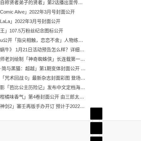
动画「自称贤者弟子的贤者」第2话播出宣传绘公开
omic Alive」2022年3月号封面公开
LaLa」2022年3月号封面公开
王」107.5万粉丝纪念图标公开
森下suu公开「指尖相触，恋恋不舍」人物练习绘
《最强蜗牛》 1月21日活动预告怎么样？详细内容快来看下吧！
知名画师老刘绘制「神奇蜘蛛侠」长连载第一期变体封面公开 John Romita Jr.负责绘制
「玛丽·简与黑猫：超越」第1期变体封面公开 将于2022年1月26日正式发布
剧场版「咒术回战 0」最新杂志封面彩图 登场的人物是「乙骨忧太」与「夏油杰」
动画电影「芭比公主历险记」发布中文定档海报 将于2022年1月21日上映
漫画「柑橘味香气」第4卷封面公开 由三郎太创作
「异度神剑2」塞壬再版手办开订 预计于2022年7月发售
首页
频道