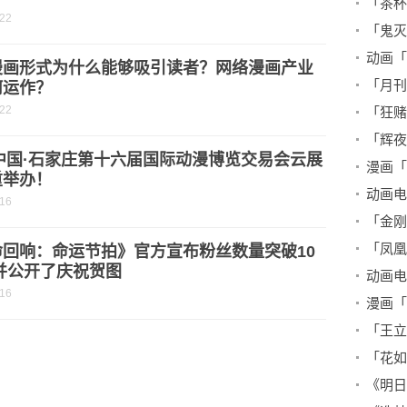
-22
漫画形式为什么能够吸引读者？网络漫画产业
何运作？
-22
1中国·石家庄第十六届国际动漫博览交易会云展
重举办！
-16
命回响：命运节拍》官方宣布粉丝数量突破10
并公开了庆祝贺图
-16
漫画「
「王立