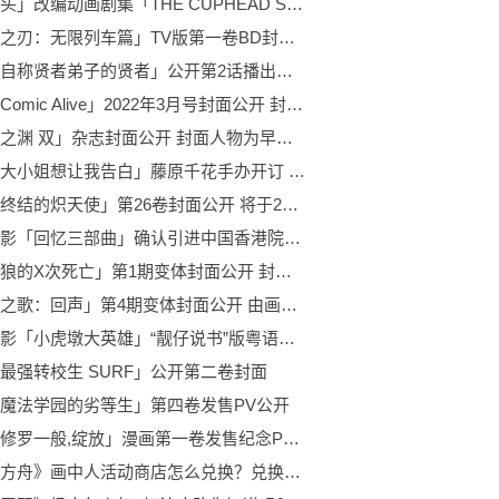
「茶杯头」改编动画剧集「THE CUPHEAD SHOW!」正式预告公开 将于2月18日播出
「鬼灭之刃：无限列车篇」TV版第一卷BD封面公开 将于1月26日正式发售
动画「自称贤者弟子的贤者」公开第2话播出的宣传绘 动画于2022年1月11日起播出
「月刊Comic Alive」2022年3月号封面公开 封面为雷姆拉姆的生日纪念插图
「狂赌之渊 双」杂志封面公开 封面人物为早乙女芽亚里
「辉夜大小姐想让我告白」藤原千花手办开订 将于2022年6月末正式发售
漫画「终结的炽天使」第26卷封面公开 将于2月4日发售
动画电影「回忆三部曲」确认引进中国香港院线 影片将在影院解封后上映
「金刚狼的X次死亡」第1期变体封面公开 封面人物是劳拉·金妮与嘉比·金妮
「凤凰之歌：回声」第4期变体封面公开 由画师Ashley Witter独家绘制
动画电影「小虎墩大英雄」“靓仔说书”版粤语预告公开 将于2022年2月1日全国上映
最强转校生 SURF」公开第二卷封面
魔法学园的劣等生」第四卷发售PV公开
「花如修罗一般,绽放」漫画第一卷发售纪念PV公开
《明日方舟》画中人活动商店怎么兑换？兑换推荐了解一下！