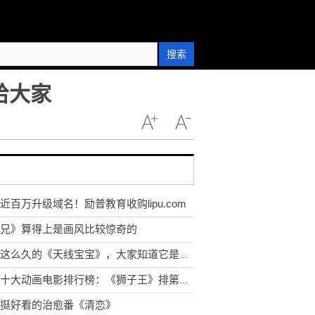
搜索
给大家
近百万升级域名！励普教育收购lipu.com
兄》算得上是画风比较惊奇的
看了这么久的《天线宝宝》，大家知道它是怎么拍摄的吗?
世界十大动画电影排行榜：《狮子王》排第几？一起来看看吧！
挺好看的治愈番《清恋》