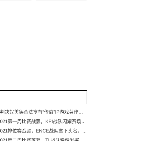
最高院判决娱美德合法享有“传奇”IP游戏著作权 盛趣游戏声明不实
PGC 2021第一周比赛战罢，KPI战队闪耀赛场夺得周冠
PGC 2021排位赛战罢，ENCE战队拿下头名，NH战队位列第三
PGC 2021第二周比赛落幕，TL战队稳健发挥勇夺周冠