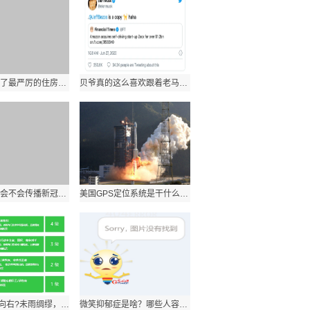
深圳市出台了最严厉的住房调控政策，被称为史无前例的“深八条”
贝爷真的这么喜欢跟着老马的脚步走?
蚊蝇增多，会不会传播新冠病毒?一起来听听专家的解答
美国GPS定位系统是干什么的？能干扰我军导弹吗？
IT向左?OT向右?未雨绸缪，强化电网系统的网络安全防护
微笑抑郁症是啥？哪些人容易“中招”？