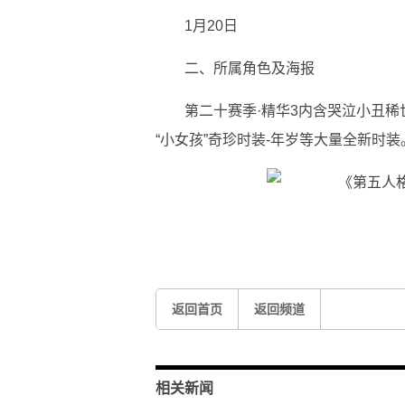
1月20日
二、所属角色及海报
第二十赛季·精华3内含哭泣小丑稀
“小女孩”奇珍时装-年岁等大量全新时装
关键词：
《第五人格》
二十赛季精华3皮肤
皮肤介
返回首页
返回频道
相关新闻