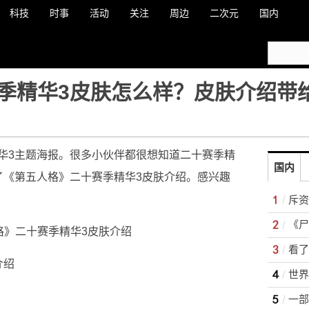
科技
时事
活动
关注
周边
二次元
国内
季精华3皮肤怎么样？皮肤介绍带
华3主题海报。很多小伙伴都很想知道二十赛季精
国内
了《第五人格》二十赛季精华3皮肤介绍。感兴趣
斥资
《尸
介绍
一部