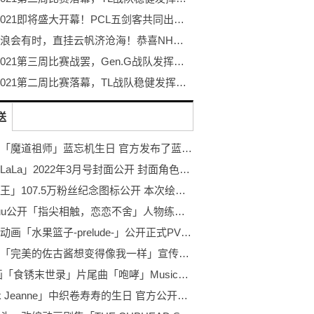
PGC 2021即将盛大开幕！PCL五剑客共同出征剑指荣耀！
长风破浪会有时，直挂云帆济沧海！恭喜NH战队荣获PGC2021总冠军！
PGC 2021第三周比赛战罢，Gen.G战队发挥神勇力捧周冠
PGC 2021第二周比赛落幕，TL战队稳健发挥勇夺周冠
送
今天是「魔道祖师」蓝忘机生日 官方发布了蓝忘机2022年的生日贺图
「月刊LaLa」2022年3月号封面公开 封面角色自于漫画「人形机器人玛丽」
「海贼王」107.5万粉丝纪念图标公开 本次绘制的是布鲁克
森下suu公开「指尖相触，恋恋不舍」人物练习绘 绘制的是逸臣
剧场版动画「水果篮子-prelude-」公开正式PV 将于2022年2月18日公开上映
轻小说「完美的佐古酱想变得像我一样」宣传PV公布 将于2022年1月20日正式发售
TV动画「食锈末世录」片尾曲「咆哮」MusicVideo公布 将于2022年2月16日发售
「Jack Jeanne」中织卷寿寿的生日 官方公开生日贺图