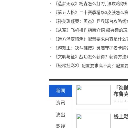
《造梦无双》杨森怎么打?打法攻略你
《第五人格》二十赛季精华3皮肤怎么
《孙美琪疑案：英杰》乒乓球台攻略线
《从军》飞机操作指南介绍 感兴趣的
《远方涌变暗潮》配置要求内容是什么
《游戏王：决斗链接》灵庙守护者卡牌
《文明与征》战功怎么获得？获得方法
《轻松挂彩2》配置要求高不高？配置
《原神》申鹤圣遗物怎么搭配？搭配推
《富翁大作战》新手怎么玩？玩法详细
「海贼
新闻
布鲁
2022-01
资讯
演出
线上
影视