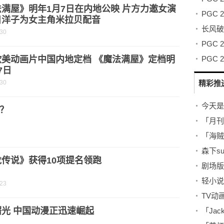
满屋》明年1月7日在内地公映 片方力邀女演
目洋子为女主角米拉贝配音
-30
欧美动画片中国内地定档 《魔法满屋》定档明
7日
-30
精彩推
？
传说》获得10项提名领跑
-23
曙光 中国动漫正迅速崛起