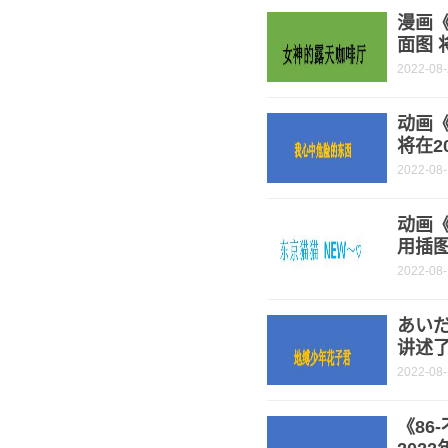
漫画
面图 
2022-08
动画
将在2
2022-08
动画《
用插图
2022-08
あい
讲述
2022-08
《86