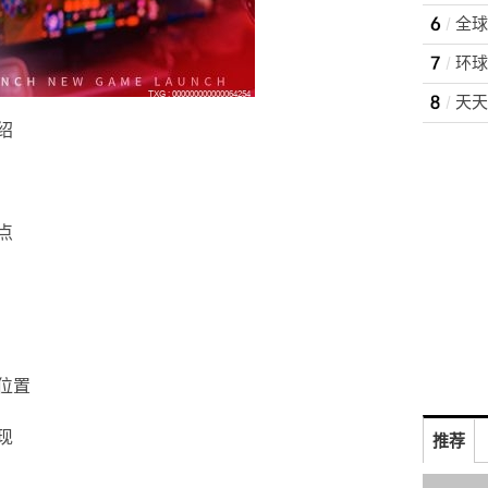
绍
点
位置
现
推荐