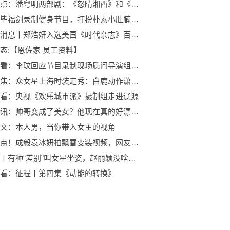
世界看点：潘粤明两部剧：《怒晴湘西》和《昆仑神宫》，哪部更值得观看
热门：毕福剑录制健身节目，打扮朴素小肚腩突出，场地简陋围观人数多
环球新消息丨郑浩妍入选美国《时代杂志》百大影响力人物之一！
态:【恩佐家 员工资料】
世界速看：李玟回应节目录制现场质问导演组称一切误会都已解除
环球聚焦：众女星上海时装走秀：白鹿动作潇洒自如，喻言气场十足！
看：央视《欢乐城市派》摄制组走进辽源
每日视讯：帅哥变成了美女？他现在真的好漂亮啊……
文：本人男，当你带入女主的视角
环球视点！成毅袁冰妍拍飘雪变装视频，网友：北京初雪因为有你格外温暖
快看点丨有种“差别”叫女星坐姿，赵丽颖没啥，看到热巴：姑娘你还没结婚
看：征程丨第四集《动能的转换》