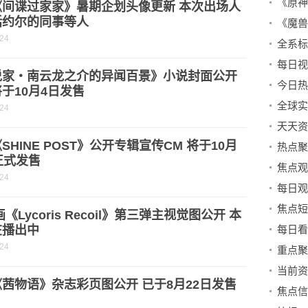
《间谍过家家》暑期企划头像更新 本次出场人
括约尔的同事等人
-24
说家・南云龙之介的异闻百景》小说封面公开
于10月4日发售
-24
SHINE POST》公开专辑宣传CM 将于10月
正式发售
-24
焦点短
画《Lycoris Recoil》第三弹主视觉图公开 本
在播出中
-24
茜物语》杂志彩页图公开 已于8月22日发售