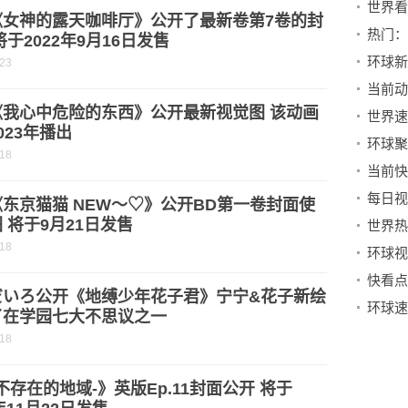
《女神的露天咖啡厅》公开了最新卷第7卷的封
将于2022年9月16日发售
-23
当前动
《我心中危险的东西》公开最新视觉图 该动画
023年播出
-18
当前快
东京猫猫 NEW～♡》公开BD第一卷封面使
 将于9月21日发售
世界热
-18
だいろ公开《地缚少年花子君》宁宁&花子新绘
环球速
了在学园七大不思议之一
-18
-不存在的地域-》英版Ep.11封面公开 将于