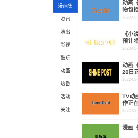
动画
漫画集
物包
2022-08
资讯
演出
《小
预计将
影视
2022-08
酷玩
动画《
动画
26日
2022-08
热番
TV动
活动
作正
关注
2022-08
漫画《