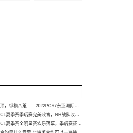
力登绝顶，纵横八荒——2022PCS7东亚洲际赛蓄势待发！
2022 PCL夏季赛季后赛完美收官，NH战队收获春夏双冠！
2022 PCL夏季赛全明星赛欢乐落幕，季后赛征程即将开启
比特币合约是什么意思,比特币合约可以一直持有吗?