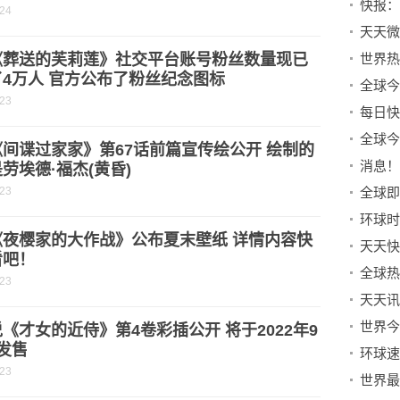
-24
天天微
《葬送的芙莉莲》社交平台账号粉丝数量现已
4万人 官方公布了粉丝纪念图标
-23
间谍过家家》第67话前篇宣传绘公开 绘制的
劳埃德·福杰(黄昏)
-23
《夜樱家的大作战》公布夏末壁纸 详情内容快
看吧！
-23
《才女的近侍》第4卷彩插公开 将于2022年9
发售
-23