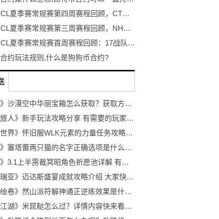
2022 PCL夏季赛常规赛第四周赛程回顾，CTG战队勇冠三军二夺周冠
2022 PCL夏季赛常规赛第三周赛程回顾，NH战队王者归来登顶周冠
2022 PCL夏季赛常规赛首周赛程回顾：17战队战力爆表领跑榜单
合约玩法规则,什么是狗狗币合约?
送
《原神》沙漠空中华丽宝箱怎么获取？获取方法是什么呢？
《跃迁旅人》新手玩法攻略分享 有需要的玩家快来看看吧！
《魔兽世界》怀旧服WLK元素的力量任务攻略分享 感兴趣的玩家快来看看吧！
《原神》塞塔蕾两只猫的名字正确选项是什么？一起来看看吧！
《原神》3.1上半雳裁冥昭角色祈愿池详解 有需要的玩家不要错过呦！
《泰拉瑞亚》迈达斯盛宴成就攻略介绍 大家快来看看吧！
《太吾绘卷》然山派符解神通正逆练效果是什么呢？不知道的玩家快来看看吧！
《烟雨江湖》米昆鞑怎么过？详情内容快来看看吧！