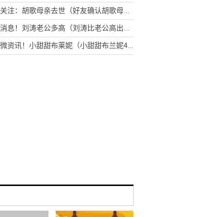
全球关注：胡歌母亲去世（好友确认胡歌母亲去世消息）
环球消息！刘涛老公多高（刘涛比老公高出半个头）
天天微资讯！小甜甜布莱妮（小甜甜布兰妮40岁生日）