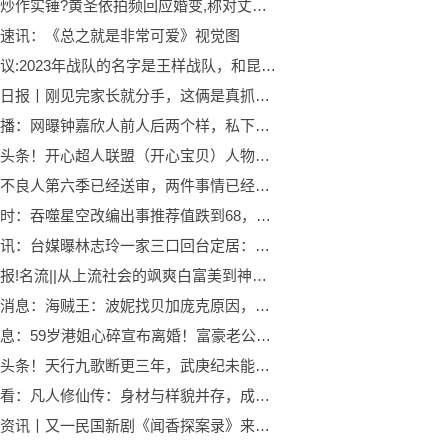
快报：炒作实锤?黄圣依拍频回应婚变,称对丈夫有意见,却被曝欠债不还
速讯：《总之就是非常可爱》视觉图
世界热议:2023年战队的名字是王样战队，和昆虫有关，包含蜘蛛和蝴蝶！
全球今日报丨刚见完家长就分手，这俩是真抓马？
每日快播：网曝钟嘉欣人前人后两个样，私下人品很差，粉丝偶遇求合影都拒绝
全球今头条！开心超人联盟（开心宝贝）人物列表
消息！不良人第六季已经送审，两件事情已经完成一半，年底有望开播
全球即时：吞噬星空改编出事推荐值跌到68，五大问题，编剧可能已换人了
环球时讯：台媒曝林志玲一家三口回台定居：在东京没什么朋友，挂念家中父母
天天快报!名流||从上流社会的飒爽白富美到神经小妹，超模卡抽这些年到底经历了什么……
全球热消息：海贼王：波妮找贝加庞克原因，查明熊的真相，寻找复原之法
天天讯息：59岁港姐心碎宣布离婚！富豪老公逼她住简陋房间，还出轨25岁模特
世界今头条！天行九歌断更三年，武庚纪未能过审，秦时明月第六部下半部成空想
环球速看：凡人修仙传：身材与样貌并存，成熟女修冯三娘不比陈师姐强多了？
世界最资讯丨又一民国新剧《闻香探案录》来了，帅哥美女高颜值组合，值得期待