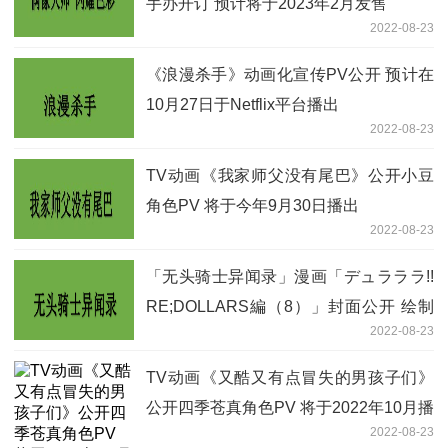
手办开订 预计将于2023年2月发售
2022-08-23
《浪漫杀手》动画化宣传PV公开 预计在
10月27日于Netflix平台播出
2022-08-23
TV动画《我家师父没有尾巴》公开小豆
角色PV 将于今年9月30日播出
2022-08-23
「无头骑士异闻录」漫画「デュラララ!!
RE;DOLLARS編（8）」封面公开 绘制
2022-08-23
的人物为赛尔提和新罗
TV动画《又酷又有点冒失的男孩子们》
公开四季苍真角色PV 将于2022年10月播
2022-08-23
出