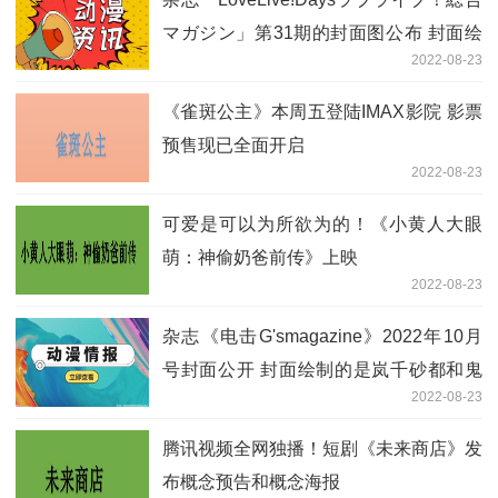
マガジン」第31期的封面图公布 封面绘
2022-08-23
制的是叶月恋和米女芽衣
《雀斑公主》本周五登陆IMAX影院 影票
预售现已全面开启
2022-08-23
可爱是可以为所欲为的！《小黄人大眼
萌：神偷奶爸前传》上映
2022-08-23
杂志《电击G'smagazine》2022年10月
号封面公开 封面绘制的是岚千砂都和鬼
2022-08-23
塚夏美
腾讯视频全网独播！短剧《未来商店》发
布概念预告和概念海报