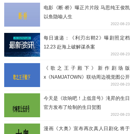
电影《断·桥》曝正片片段 马思纯王俊凯
以鱼隐喻人生
2022-08-23
每日速递：《利刃出鞘2》曝剧照定档
12.23 赴海上破解谋杀案
2022-08-23
《歌之王子殿下》新作剧场版
x《NAMJATOWN》联动周边视觉图公开
2022-08-23
将于2022年9月2日上映
今天是《吹响吧！上低音号》滝昇的生日
官方发布了绘制的生日贺图
2022-08-23
漫画《大奥》宣布再次真人日剧化 将于