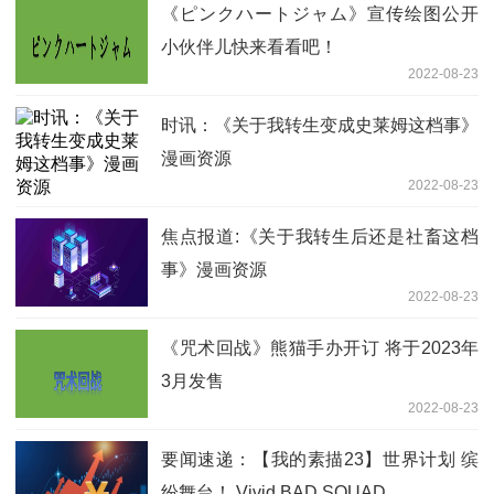
《ピンクハートジャム》宣传绘图公开
小伙伴儿快来看看吧！
2022-08-23
时讯：《关于我转生变成史莱姆这档事》
漫画资源
2022-08-23
焦点报道:《关于我转生后还是社畜这档
事》漫画资源
2022-08-23
《咒术回战》熊猫手办开订 将于2023年
3月发售
2022-08-23
要闻速递：【我的素描23】世界计划 缤
纷舞台！ Vivid BAD SQUAD