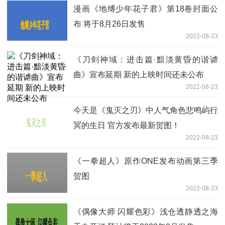
漫画《地缚少年花子君》第18卷封面公
布 将于8月26日发售
2022-08-23
《刀剑神域：进击篇·黯淡黄昏的谐谑
曲》宣布延期 新的上映时间还未公布
2022-08-23
今天是《鬼灭之刃》中人气角色悲鸣屿行
冥的生日 官方发布最新贺图！
2022-08-23
《一拳超人》原作ONE发布动画第三季
贺图
2022-08-23
《偶像大师 闪耀色彩》浅仓透静透之海