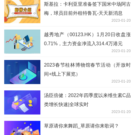
斯基拉：卡利亚里准备签下国米中场阿古
梅，球员目前外租特鲁瓦-天天新消息
2023-01-20
越秀地产（00123.HK）1月20日收盘涨
0.71%，主力资金净流入314.4万港元
2023-01-20
2023春节桂林博物馆春节活动（开放时
间+线上下展览）
2023-01-20
汤臣倍健：2022年四季度以来维生素C品
类增长快速|全球实时
2023-01-20
草原请你来舞蹈_草原请你来歌词？