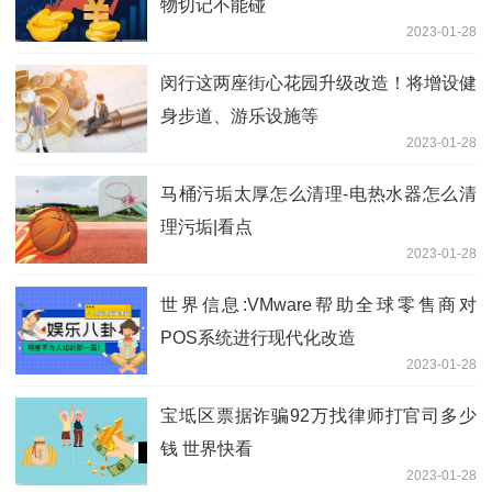
物切记不能碰
2023-01-28
闵行这两座街心花园升级改造！将增设健
身步道、游乐设施等
2023-01-28
马桶污垢太厚怎么清理-电热水器怎么清
理污垢|看点
2023-01-28
世界信息:VMware帮助全球零售商对
POS系统进行现代化改造
2023-01-28
宝坻区票据诈骗92万找律师打官司多少
钱 世界快看
2023-01-28