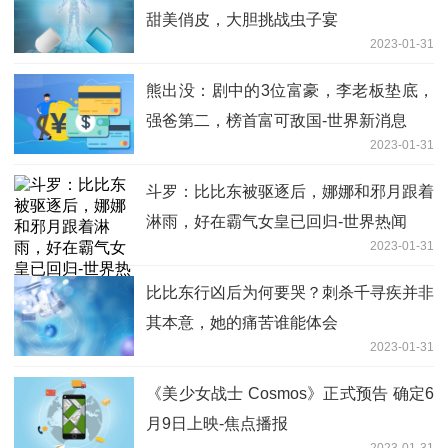
甜美俏皮，大胆挑战虫子宴
2023-01-31
熊出没：剧中的3位富豪，李老板垫底，
强爸第二，榜首富可敌国-世界新消息
2023-01-31
斗罗：比比东被驱逐后，娜娜和邪月跟着
淋雨，好在霸气女皇已回归-世界热闻
2023-01-31
比比东行凶后为何要哭？刺杀千寻疾并非
其本意，她的痛苦谁能体会
2023-01-31
《美少女战士 Cosmos》正式预告 确定6
月9日上映-焦点播报