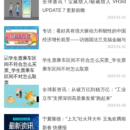
全球通讯！宝藏猎人/秘藏猎人 VH3rd
UPDATE 7 更新前瞻
2023-01-31
专访：看好具有强大驱动力和韧性的中国
经济增长前景——访德国法兰克福金融与
2023-01-31
管理学院教授勒歇尔|天天微资讯
学生票乘车区间不符合怎么买票_学生票
乘车区间不对怎么取票
2023-01-31
全球新资讯：从破万亿到稳万亿：“工业
立市”支撑深圳高质量发展“跑起来”
2023-01-30
宁夏隆德：“上九”社火拜大年 玉兔欢腾闹
新春 快播报