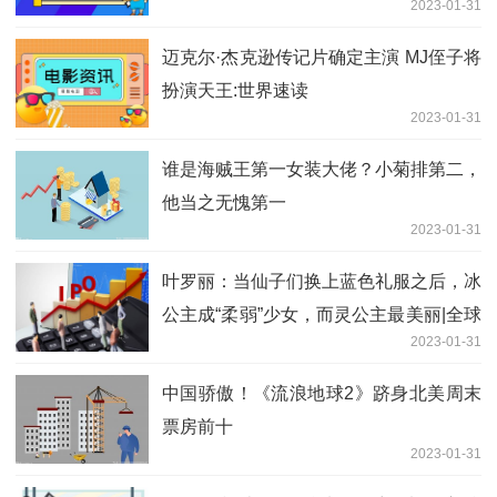
2023-01-31
迈克尔·杰克逊传记片确定主演 MJ侄子将
扮演天王:世界速读
2023-01-31
谁是海贼王第一女装大佬？小菊排第二，
他当之无愧第一
2023-01-31
叶罗丽：当仙子们换上蓝色礼服之后，冰
公主成“柔弱”少女，而灵公主最美丽|全球
2023-01-31
要闻
中国骄傲！《流浪地球2》跻身北美周末
票房前十
2023-01-31