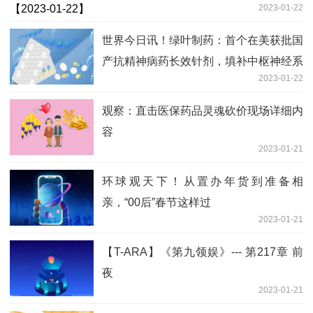
2023-01-22
世界今日讯！绿叶制药：首个在美获批国
产抗精神病药长效针剂，填补中枢神经系
2023-01-22
统空白
观察：直击医保药品灵魂砍价现场详细内
容
2023-01-21
环球观天下！从置办年货到准备相
亲，“00后”春节这样过
2023-01-21
【T-ARA】《第九领娱》--- 第217章 前
夜
2023-01-21