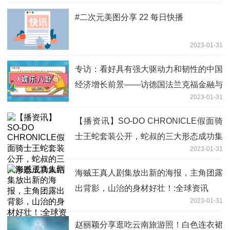
#二次元美图分享 22 每日快播
2023-01-31
专访：看好具有强大驱动力和韧性的中国
经济增长前景——访德国法兰克福金融与
2023-01-31
管理学院教授勒歇尔|天天微资讯
【播资讯】SO-DO CHRONICLE假面骑
士王蛇套装公开，蛇叔的三大形态成功集
2023-01-31
结
海贼王真人剧集放出新的海报，主角团露
出背影，山治的身材好壮！:全球资讯
2023-01-31
赵丽颖分享逛吃云南旅游照！白色连衣裙