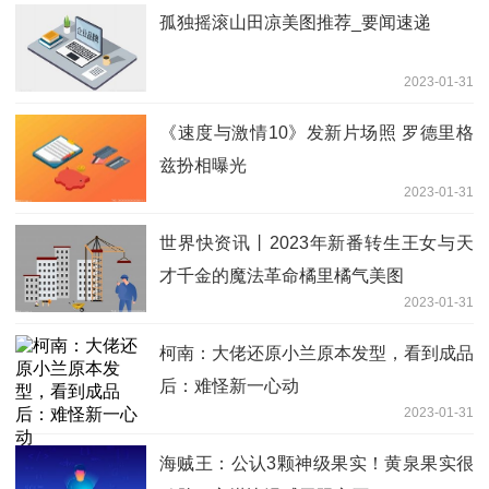
孤独摇滚山田凉美图推荐_要闻速递
2023-01-31
《速度与激情10》发新片场照 罗德里格
兹扮相曝光
2023-01-31
世界快资讯丨2023年新番转生王女与天
才千金的魔法革命橘里橘气美图
2023-01-31
柯南：大佬还原小兰原本发型，看到成品
后：难怪新一心动
2023-01-31
海贼王：公认3颗神级果实！黄泉果实很