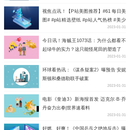
视焦点讯！【P站美图推荐】#61 每日美
图# #p站精选壁纸 #p站人气热榜 #美少
2023-01-31
女 #二次元
今日讯！海贼王1073话：为什么都看不
起绿牛的实力？这只能怪尾田的塑造了
2023-01-31
环球看热讯：《谋杀疑案2》曝预告 安妮
斯顿和桑德勒联手破案
2023-01-31
电影《奎迪3》新海报首发 迈克尔·B·乔
丹奋力出拳|世界速看料
2023-01-31
好燃、好爽！《中国乒乓之绝地反击》曝