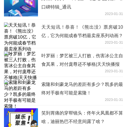
口碑特辑_通讯
2023-01-31
天天短讯！恭喜！《熊出没》票房破10
亿，它为何能成春节档最卖座系列动画？
2023-01-31
叶罗丽：梦艺被三人打败，伤害冰公主自
食其果，对付庞尊还不够格|天天快播报
2023-01-31
索隆和剑豪龙马的差距有多少？凯多的最
终对手极有可能是索隆！
2023-01-31
笑到胃痛的穿帮镜头：佟年火凤凰都不算
啥，迪丽热巴不经意间露了啥？