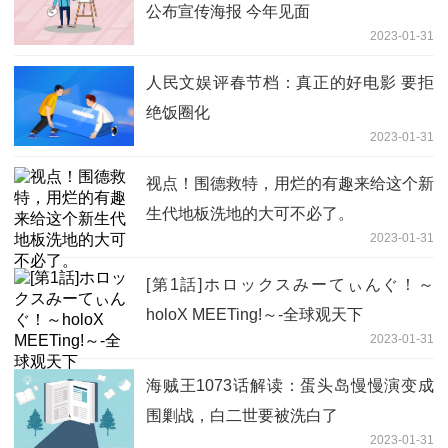
公布宣传海报 今年见面
2023-01-31
人民文娱评春节档：真正的好电影 要拒
绝饭圈化
2023-01-31
视点！围德救特，用烂的有趣来给这个新
生代地板洗地的大可不必了。
2023-01-31
[第1話]ホロックスみーてぃんぐ！～
holoX MEETing!～-全球观天下
2023-01-31
海贼王1073话解读：蛋头岛慢慢演变成
围剿战，白二世要被洗白了
2023-01-31