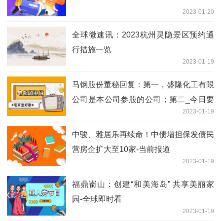
2023-01-20
全球微速讯：2023杭州灵隐景区预约通
行措施一览
2023-01-19
马钢股份董秘回复：第一，盛隆化工有限
公司是本公司参股的公司；第二_今日要
2023-01-19
闻
中骏、雅居乐再续命！中债增担保发债民
营房企扩大至10家-当前报道
2023-01-19
福鼎嵛山：创建“和美海岛” 共享美丽家
园-全球即时看
2023-01-19