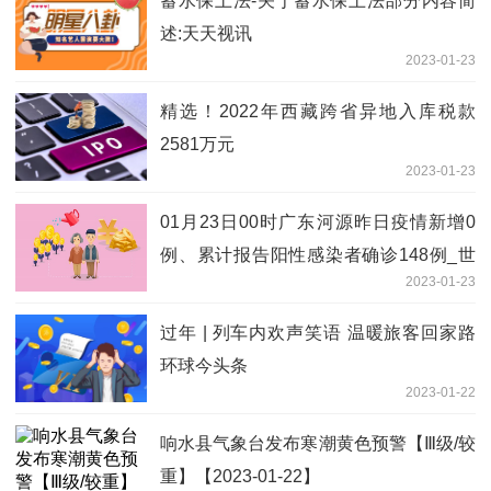
蓄水保土法-关于蓄水保土法部分内容简
述:天天视讯
2023-01-23
精选！2022年西藏跨省异地入库税款
2581万元
2023-01-23
01月23日00时广东河源昨日疫情新增0
例、累计报告阳性感染者确诊148例_世
2023-01-23
界播资讯
过年 | 列车内欢声笑语 温暖旅客回家路
环球今头条
2023-01-22
响水县气象台发布寒潮黄色预警【Ⅲ级/较
重】【2023-01-22】