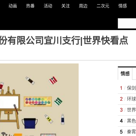
动画
热番
活动
关注
周边
二次元
情感
份有限公司宜川支行|世界快看点
情感
保剑
世界
黑色
秦霄