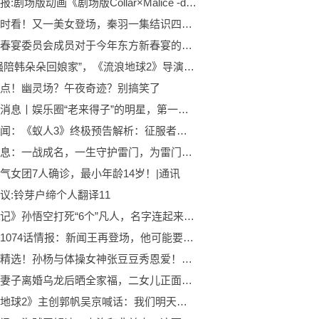
焦点播报:剧场版动画《剧场版Collar×Malice -deep cover-》的前篇将于5月26日上映
全球即时看！又一美女登场，秦羽一集结识四位大佬，青帝其实是故意隐藏修为
一位新春宴委员会成员对于今年东方新春宴的一些疑问
“刘培强陪韩朵朵回娘家”，《流浪地球2》导演郭帆透露第三部制作周期
点！幽灵场？午夜奇迹？别搞笑了
天天新消息丨娱乐圈“老来得子”的明星，第一位81岁再当爸，既是父亲又是爷爷
天天要闻：《蚁人3》终极预告解析：征服者康破大防，四位新角色曝光
当前信息：一战成名，一生守护雷门，为雷门战死——《少年歌行》雷千虎
气女团7人确诊，最小年龄14岁！|通讯
议:铃芽户缔个人翻译11
《西游记》孙悟空打死“6个”凡人，名字连起来竟有这含义！难怪还能封神
海贼王1074话情报：新闻王再登场，他可能要宣告三位大将的悬赏了:天天观天下
全球球精选！孙杨与体操女神张豆豆秀恩爱！当众比心姿势亲密，曾被传早已隐婚
樊少皇妻子离婚乌龙后晒全家福，二女儿正面照曝光，颜值不及姐姐
《流浪地球2》主创郭帆吴京喊话：我们明天长影电影院见-快播