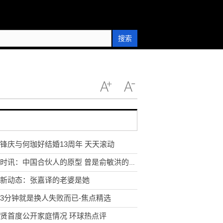
搜索
锋庆与何珈好结婚13周年 天天滚动
环球时讯：中国合伙人的原型 曾是俞敏洪的合伙人
新动态：张嘉译的老婆是她
3分钟就是换人失败而已-焦点精选
贤首度公开家庭情况 环球热点评