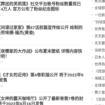
《葬送的芙莉莲》社交平台账号粉丝数量现已
4万人 官方公布了粉丝纪念图标
-23
间谍过家家》第67话前篇宣传绘公开 绘制的
世界焦
劳埃德·福杰(黄昏)
-23
《夜樱家的大作战》公布夏末壁纸 详情内容快
看吧！
日本人
-23
世界热
《才女的近侍》第4卷彩插公开 将于2022年9
发售
-23
《女神的露天咖啡厅》公开了最新卷第7卷的封
将于2022年9月16日发售