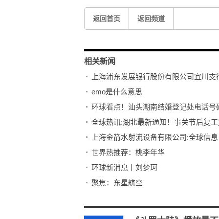
返回首页
返回频道
相关新闻
上海浦东发展银行股份有限公司宜川支
emo是什么意思
环球看点！汕头潮南结婚登记处电话号
全球热讯:湖北最新通知！事关节后复工
上海金箭水射流设备有限公司:全球信息
世界热推荐：桃李年华
环球新消息丨刘梦珂
聚焦：东星航空
【天天播资讯】会长是女仆
数学函数公式_对数函数换底公式