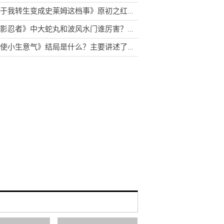
《关于我转生变成史莱姆这档事》原初之红为什么害怕原初之黑？库洛艾为什么杀米莉姆？
《火影忍者》中大蛇丸和波风水门谁厉害？鼬为什么叫卡卡西大哥
《天使小生意气》结局是什么？主要讲述了什么故事？