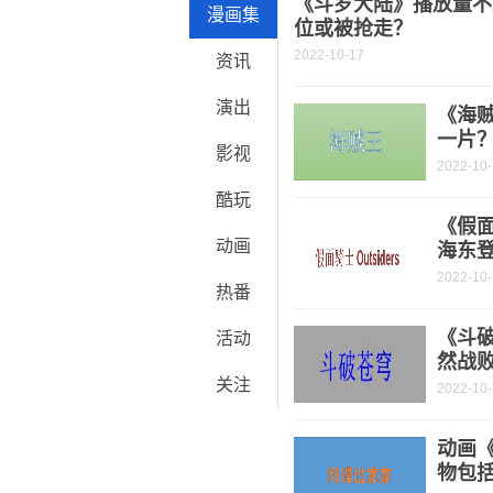
《斗罗大陆》播放量不
漫画集
位或被抢走？
2022-10-17
资讯
演出
《海
一片
影视
2022-10
酷玩
《假面
动画
海东
2022-10
热番
《斗破
活动
然战
关注
2022-10
动画
物包