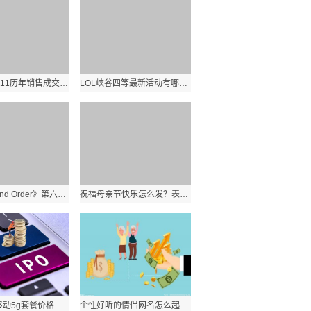
淘宝天猫双11历年销售成交额数据是多少？历年双十一淘宝天猫业绩分析？ 环球实时
LOL峡谷四等最新活动有哪些？活动规则奖励有哪些？:世界看热讯
《Fate Grand Order》第六章怎么玩？FGO第六章敌方配置汇总？_世界报资讯
祝福母亲节快乐怎么发？表达了妈妈辛苦了女神节日快乐的句子有哪些？
2021中国移动5g套餐价格是多少？移动5g卡最新流量套餐资费一览表？
个性好听的情侣网名怎么起？简短配对情侣昵称专用有哪些？