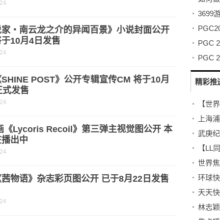
-24
369
说家・南云龙之介的异闻百景》小说封面公开
于10月4日发售
PGC
-24
SHINE POST》公开专辑宣传CM 将于10月
精彩推
正式发售
-24
画《Lycoris Recoil》第三弹主视觉图公开 本
在播出中
-24
世界焦
茜物语》杂志彩页图公开 已于8月22日发售
-24