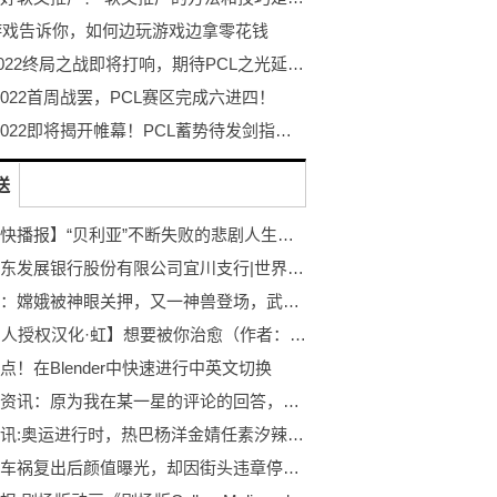
9游戏告诉你，如何边玩游戏边拿零花钱
PGC2022终局之战即将打响，期待PCL之光延续迈向最高顶峰！
 2022首周战罢，PCL赛区完成六进四！
PGC 2022即将揭开帷幕！PCL蓄势待发剑指至高荣耀！
送
【世界快播报】“贝利亚”不断失败的悲剧人生，这一切的背后都是奥特之父的阴谋
上海浦东发展银行股份有限公司宜川支行|世界快看点
武庚纪：嫦娥被神眼关押，又一神兽登场，武庚终于变强不再挨打了
【LL同人授权汉化·虹】想要被你治愈（作者：Hoenn老师）
点！在Blender中快速进行中英文切换
环球快资讯：原为我在某一星的评论的回答，但想为这个番作一个长评，就用这个回答水一下
天天快讯:奥运进行时，热巴杨洋金婧任素汐辣目洋子金晨的新剧也在播映中
林志颖车祸复出后颜值曝光，却因街头违章停车被罚，被爆不是初犯