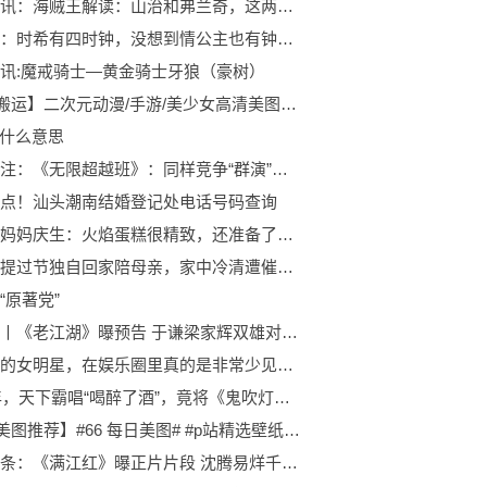
世界资讯：海贼王解读：山治和弗兰奇，这两人会不会往炽天使的方向发展？
叶罗丽：时希有四时钟，没想到情公主也有钟，这是第一次见到|世界热头条
讯:魔戒骑士—黄金骑士牙狼（豪树）
【P站搬运】二次元动漫/手游/美少女高清美图壁纸 第013期
是什么意思
世界关注：《无限超越班》：同样竞争“群演”，李一桐、赵樱子、郭晓婷对比，差异太明显
点！汕头潮南结婚登记处电话号码查询
黎姿给妈妈庆生：火焰蛋糕很精致，还准备了一桌丰富的晚餐
尼格买提过节独自回家陪母亲，家中冷清遭催生，和老婆8年无互动
“原著党”
快看点丨《老江湖》曝预告 于谦梁家辉双雄对决互放狠话
她这样的女明星，在娱乐圈里真的是非常少见了，绯闻几乎是没有|环球关注
2007年，天下霸唱“喝醉了酒”，竟将《鬼吹灯》版权以10万元贱卖！10年后，他又因侵权，赔了对方1 环球观点
【P站美图推荐】#66 每日美图# #p站精选壁纸 #p站人气热榜 #美少女 #二次元_全球热头条
环球头条：《满江红》曝正片片段 沈腾易烊千玺诠释家国抱负