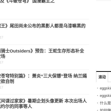
及《斗破苍穹》 国漫霸主之
贼王》尾田尚未公布的黑影人都是乌漆嘛黑的
？
-17
骑士Outsiders》预告：王蛇生存形态补全
登场
-17
苍穹特别篇》：萧炎“三大保镖”登场 纳兰嫣
滚动
败欲自刎
-17
《间谍过家家》暑期企划头像更新 本次出场人
什么是
括约尔的同事等人