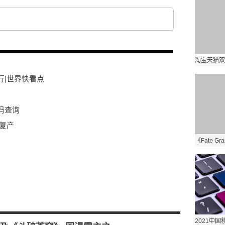
行|世界快看点
码查询
复产