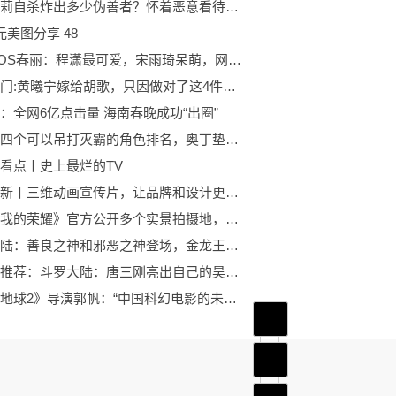
狗头萝莉自杀炸出多少伪善者？怀着恶意看待世界，却又自诩正义
元美图分享 48
都是COS春丽：程潇最可爱，宋雨琦呆萌，网友：她的COS最漂亮
全球热门:黄曦宁嫁给胡歌，只因做对了这4件事！
：全网6亿点击量 海南春晚成功“出圈”
漫威：四个可以吊打灭霸的角色排名，奥丁垫底，第一实至名归！ 全球快资讯
看点丨史上最烂的TV
大攀创新丨三维动画宣传片，让品牌和设计更有活力
《你是我的荣耀》官方公开多个实景拍摄地，想去拍照打卡吗？你去过几个？|新消息
斗罗大陆：善良之神和邪恶之神登场，金龙王直接被一剑击飞！|环球新资讯
世界热推荐：斗罗大陆：唐三刚亮出自己的昊天锤，下一刻就遭到了封号斗罗追杀
《流浪地球2》导演郭帆：“中国科幻电影的未来，我一直都在”|观焦点
首页
频道