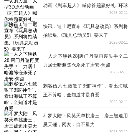
动画《列车超人》喊你答题赢好礼_环球
2023-02-11
焦点
快讯：迪士尼宣布《玩具总动员》系列将
拍续集,《玩具总动员5》要来了
2023-02-11
一人之下锈铁28|唐门丹噬再度失手？二
力居士暗渡陈仓杀死了唐安-焦点
2023-02-11
刺客伍六七致敬了3部“神作”，看出海贼
王不算啥，全知道才是真爱
2023-02-11
斗罗大陆：风笑天单挑唐三，唐三被迫用
昊天锤，网友：自不量力
2023-02-11