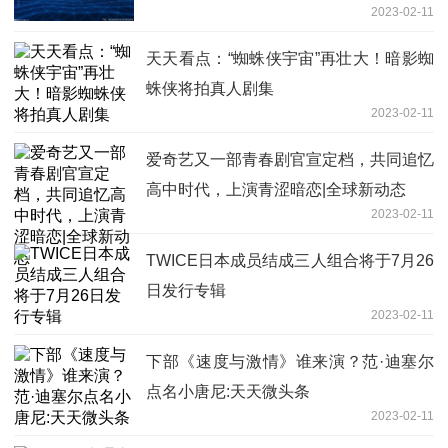
2023-02-11
天天看点：“蜘蛛侠宇宙”再壮大！暗影蜘
蛛侠将拍真人剧集
2023-02-11
爱奇艺又一部青春剧官宣定档，共同追忆
高中时代，上演青涩暗恋|全球新动态
2023-02-11
TWICE日本成员结成三人组合将于7月26
日发行专辑
2023-02-11
下部《速度与激情》谁来演？范·迪塞尔
点名小唐尼:天天微头条
2023-02-11