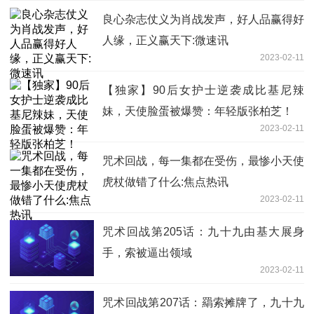
良心杂志仗义为肖战发声，好人品赢得好
人缘，正义赢天下:微速讯
2023-02-11
【独家】90后女护士逆袭成比基尼辣
妹，天使脸蛋被爆赞：年轻版张柏芝​！
2023-02-11
咒术回战，每一集都在受伤，最惨小天使
虎杖做错了什么:焦点热讯
2023-02-11
咒术回战第205话：九十九由基大展身
手，索被逼出领域
2023-02-11
咒术回战第207话：羂索摊牌了，九十九