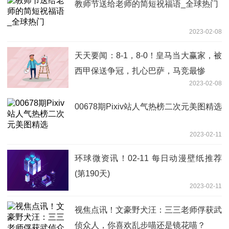
教师节送给老师的简短祝福语_全球热门
2023-02-08
天天要闻：8-1，8-0！皇马当大赢家，被
西甲保送争冠，扎心巴萨，马竞最惨
2023-02-08
00678期Pixiv站人气热榜二次元美图精选
2023-02-11
环球微资讯！02-11 每日动漫壁纸推荐
(第190天)
2023-02-11
视焦点讯！文豪野犬汪：三三老师俘获武
侦众人，你喜欢乱步喵还是镜花喵？