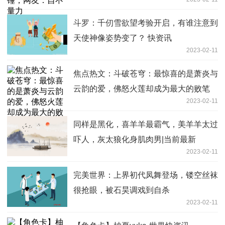
斗罗：千仞雪欲望考验开启，有谁注意到
天使神像姿势变了？ 快资讯
2023-02-11
焦点热文：斗破苍穹：最惊喜的是萧炎与
云韵的爱，佛怒火莲却成为最大的败笔
2023-02-11
同样是黑化，喜羊羊最霸气，美羊羊太过
吓人，灰太狼化身肌肉男|当前最新
2023-02-11
完美世界：上界初代凤舞登场，镂空丝袜
很抢眼，被石昊调戏到自杀
2023-02-11