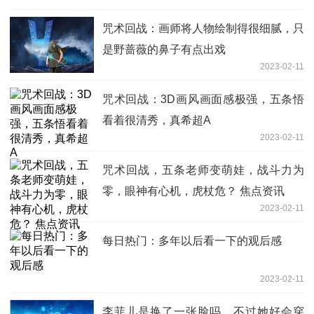
咒术回战：画师将人物绘制得很细腻，只
是野蔷薇的鼻子有点出戏
2023-02-11
咒术回战：3D画风画面感极强，五条悟
看着很清秀，真希超A
2023-02-11
咒术回战，五条老师变萌娃，战斗力为
零，眼神有心机，虎杖危？ 焦点资讯
2023-02-11
每日热门：多年以后看一下的观后感
2023-02-11
李菲儿是换了一张脸吗，不过她好会穿