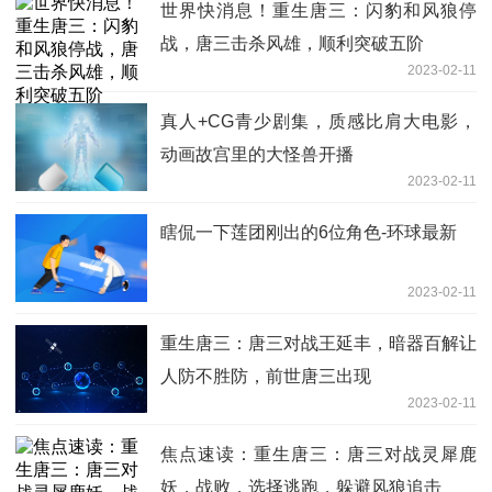
世界快消息！重生唐三：闪豹和风狼停
战，唐三击杀风雄，顺利突破五阶
2023-02-11
真人+CG青少剧集，质感比肩大电影，
动画故宫里的大怪兽开播
2023-02-11
瞎侃一下莲团刚出的6位角色-环球最新
2023-02-11
重生唐三：唐三对战王延丰，暗器百解让
人防不胜防，前世唐三出现
2023-02-11
焦点速读：重生唐三：唐三对战灵犀鹿
妖，战败，选择逃跑，躲避风狼追击