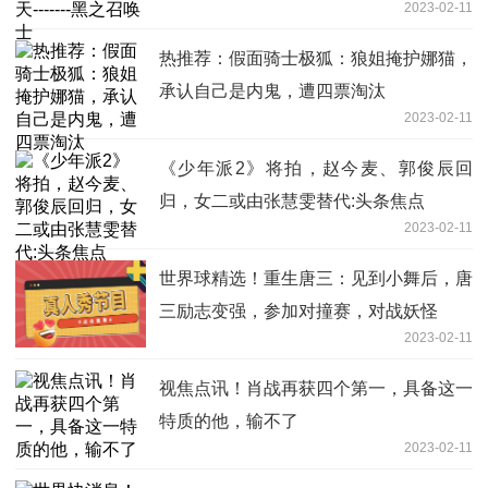
2023-02-11
热推荐：假面骑士极狐：狼姐掩护娜猫，
承认自己是内鬼，遭四票淘汰
2023-02-11
《少年派2》将拍，赵今麦、郭俊辰回
归，女二或由张慧雯替代:头条焦点
2023-02-11
世界球精选！重生唐三：见到小舞后，唐
三励志变强，参加对撞赛，对战妖怪
2023-02-11
视焦点讯！肖战再获四个第一，具备这一
特质的他，输不了
2023-02-11