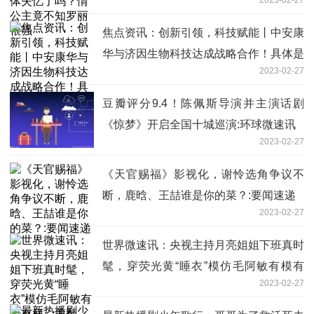
焦点资讯：创新引领，科技赋能丨中安康
华与济因生物科技达成战略合作！具体是
2023-02-27
什么情况
豆瓣评分9.4！陈佩斯导演并主演话剧
《惊梦》开启全国十城巡演:环球微速讯
2023-02-27
《天官赐福》影视化，谢怜选角争议不
断，鹿晗、王喆谁是你的菜？:要闻速递
2023-02-27
世界微速讯：央视主持月亮姐姐下班真时
髦，穿荧光黄“睡衣”模仿毛阿敏有模有
2023-02-27
样，美翻