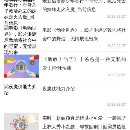
最新热播剧少年歌行：哥哥为了救活死去
的妹妹走火入魔_当前信息
2023-02-27
电影《动物世界》，影片淋漓尽致地将社
会中的野蛮，无情展现出来
2023-02-27
《助教上当了》丨爸爸是一种无私的
爱！|全球快播
2023-02-27
夜魔侠能力介绍
2023-02-27
实时：赵丽颖真是绝世小可爱！一袭露脐
上衣大秀小蛮腰，却被贴创口贴霸屏热搜