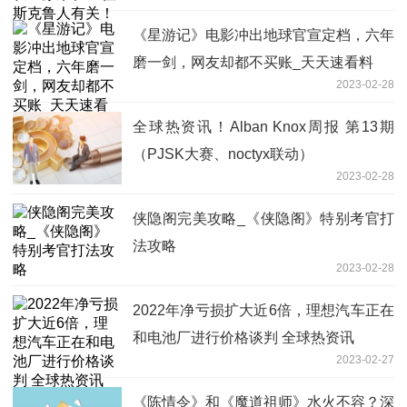
《星游记》电影冲出地球官宣定档，六年
磨一剑，网友却都不买账_天天速看料
2023-02-28
全球热资讯！Alban Knox周报 第13期
（PJSK大赛、noctyx联动）
2023-02-28
侠隐阁完美攻略_《侠隐阁》特别考官打
法攻略
2023-02-28
2022年净亏损扩大近6倍，理想汽车正在
和电池厂进行价格谈判 全球热资讯
2023-02-27
《陈情令》和《魔道祖师》水火不容？深