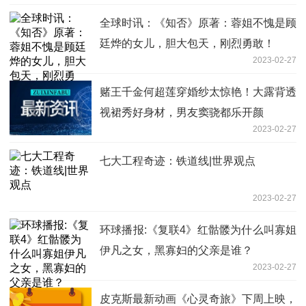
全球时讯：《知否》原著：蓉姐不愧是顾
廷烨的女儿，胆大包天，刚烈勇敢！
2023-02-27
赌王千金何超莲穿婚纱太惊艳！大露背透
视裙秀好身材，男友窦骁都乐开颜
2023-02-27
七大工程奇迹：铁道线|世界观点
2023-02-27
环球播报:《复联4》红骷髅为什么叫寡姐
伊凡之女，黑寡妇的父亲是谁？
2023-02-27
皮克斯最新动画《心灵奇旅》下周上映，