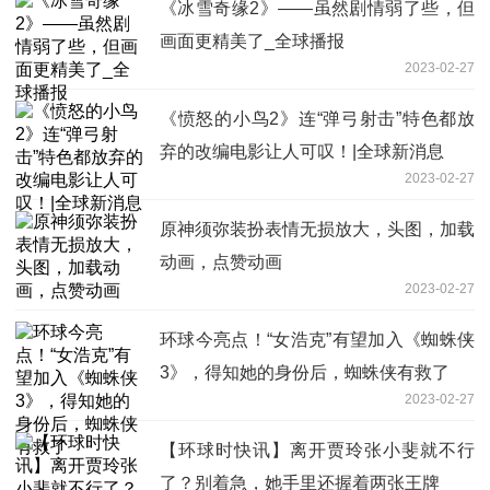
《冰雪奇缘2》——虽然剧情弱了些，但
画面更精美了_全球播报
2023-02-27
《愤怒的小鸟2》连“弹弓射击”特色都放
弃的改编电影让人可叹！|全球新消息
2023-02-27
原神须弥装扮表情无损放大，头图，加载
动画，点赞动画
2023-02-27
环球今亮点！“女浩克”有望加入《蜘蛛侠
3》，得知她的身份后，蜘蛛侠有救了
2023-02-27
【环球时快讯】离开贾玲张小斐就不行
了？别着急，她手里还握着两张王牌