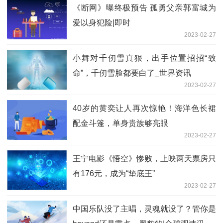
《断网》曝终极预告 孤勇父亲郭富城为
爱以身犯险|即时
2023-02-27
小舞对千仞雪真狠，出手位置招招“致
命”，千仞雪脸都要白了_世界资讯
2023-02-27
40岁的黄奕让人再次惊艳！海洋色长裙
配金斗篷，单身贵族够亮眼
2023-02-27
王宁电影《悟空》惨败，上映两天票房只
有176元，成为“垫底王”
2023-02-27
中国乐队没了主唱，灵魂就没了？管你是