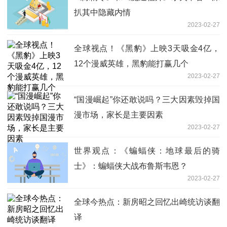
扒其中隐藏内情
2023-02-27
全球视点！《黑豹》上映3天吸金4亿，
12个漫威英雄，黑豹能打赢几个
2023-02-27
“国漫崛起”你还敢说吗？三大因素毁掉国
漫市场，家长是主要因素
2023-02-27
世界观点：《蝙蝠侠：地球最后的骑
士》：蝙蝠侠大战布鲁斯韦恩？
2023-02-27
全球今热点：新房昭之回忆出崎统访谈翻
译