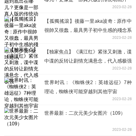
2023-02-28
【孤獨搖滾】後藤一里aka波奇 : 原作中
很帥又很蠢，最具男子初中生感的殘念系
2023-02-28
美少女!-全球短讯
【独家焦点】《满江红》紧张又刺激，谍
中谍的反转让剧情充满悬念，代入感极强
2023-02-28
世界时讯：《蜘蛛侠2：英雄远征》7种
理论，蜘蛛侠可能穿越到其他宇宙
2023-02-28
世界最新：二次元美少女图片（109）
2023-02-28