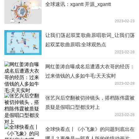
全球速讯：xgantt 开源_xgantt
2023-02-23
让我们荡起双桨歌曲原唱歌词_让我们荡
起双桨歌曲原唱:全球观热点
2023-02-28
网红姜涛自曝成名后遭遇大衣哥的经历：
过来借钱的人多如牛毛:天天实时
2023-02-28
张艺兴后空翻被切掉镜头，搭档陈伟霆被
质疑是假唱口型都没对上
2023-02-28
全球快看点丨《小飞象》的问题到底出在
哪儿？更像是一部真人版的传统动画片