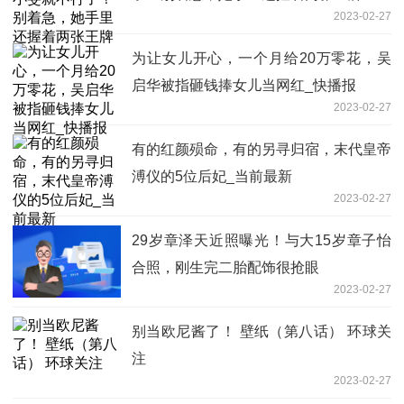
2023-02-27
为让女儿开心，一个月给20万零花，吴
启华被指砸钱捧女儿当网红_快播报
2023-02-27
有的红颜殒命，有的另寻归宿，末代皇帝
溥仪的5位后妃_当前最新
2023-02-27
29岁章泽天近照曝光！与大15岁章子怡
合照，刚生完二胎配饰很抢眼
2023-02-27
别当欧尼酱了！ 壁纸（第八话） 环球关
注
2023-02-27