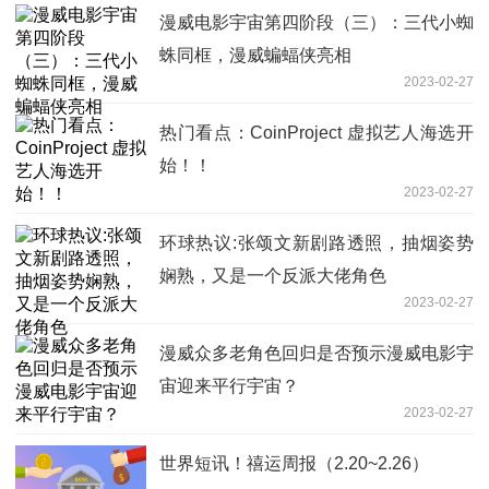
漫威电影宇宙第四阶段（三）：三代小蜘
蛛同框，漫威蝙蝠侠亮相
2023-02-27
热门看点：CoinProject 虚拟艺人海选开
始！！
2023-02-27
环球热议:张颂文新剧路透照，抽烟姿势
娴熟，又是一个反派大佬角色
2023-02-27
漫威众多老角色回归是否预示漫威电影宇
宙迎来平行宇宙？
2023-02-27
世界短讯！禧运周报（2.20~2.26）