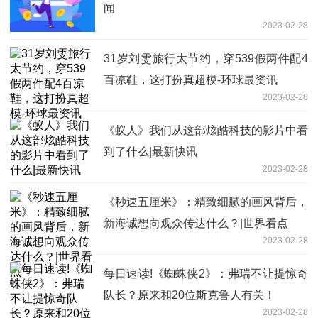
闻
2023-02-28
31岁刘雯旅行太节约，穿539假两件配4
百凉鞋，这打扮真超模-环球最资讯
2023-02-28
《蚁人》我们从这部炫酷科技的影片中看
到了什么|最新快讯
2023-02-28
《秒速五厘米》：精致细腻的画风背后，
新海诚想向观众传达什么？|世界看点
2023-02-28
每日速读!《蜘蛛侠2》：弗瑞不让提惊奇
队长？原来和20位斯克鲁人有关！
2023-02-28