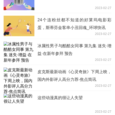
2023-02-27
24个连粉丝都不知道的好莱坞电影彩
蛋，斯蒂芬金客串小丑回魂_环球快讯
2023-02-27
冰属性男子与酷酷女同事 第九集 迷失·增
益·在新年参拜 预告
2023-02-27
皮克斯最新动画《心灵奇旅》下周上映，
国内外影评人高分力荐-焦点简讯
2023-02-27
这些动漫真的很让人失望
2023-02-27