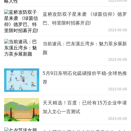
2023-05-09
蓝桥攻防双子星来袭 《绿茵信仰》德罗
巴、特里限时招募开启!
2023-05-09
当前速讯：巴东溪丘湾乡：魅力茶乡展新
颜
2023-05-09
5月9日东明石化硫磺报价平稳-全球热推
荐
2023-05-09
天天精选！百度：已经有15万企业申请
加入文心一言测试
2023-05-09