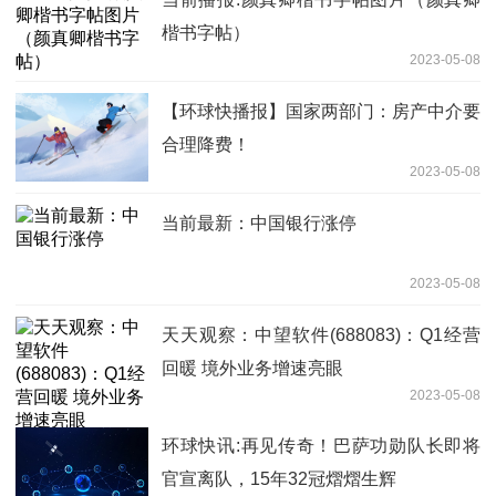
楷书字帖）
2023-05-08
【环球快播报】国家两部门：房产中介要
合理降费！
2023-05-08
当前最新：中国银行涨停
2023-05-08
天天观察：中望软件(688083)：Q1经营
回暖 境外业务增速亮眼
2023-05-08
环球快讯:再见传奇！巴萨功勋队长即将
官宣离队，15年32冠熠熠生辉