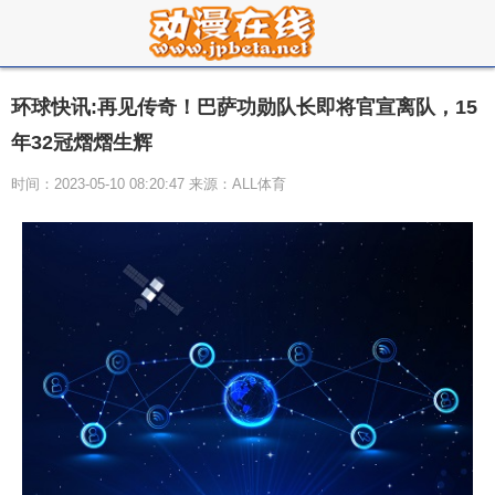
环球快讯:再见传奇！巴萨功勋队长即将官宣离队，15
年32冠熠熠生辉
时间：2023-05-10 08:20:47 来源：ALL体育