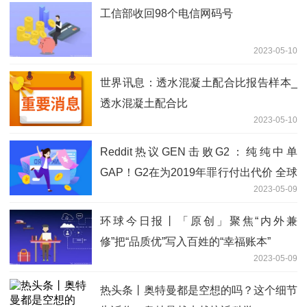
工信部收回98个电信网码号
2023-05-10
世界讯息：透水混凝土配合比报告样本_
透水混凝土配合比
2023-05-10
Reddit热议GEN击败G2：纯纯中单
GAP！G2在为2019年罪行付出代价 全球
2023-05-09
聚焦
环球今日报丨「原创」聚焦“内外兼
修”把“品质优”写入百姓的“幸福账本”
2023-05-09
热头条丨奥特曼都是空想的吗？这个细节