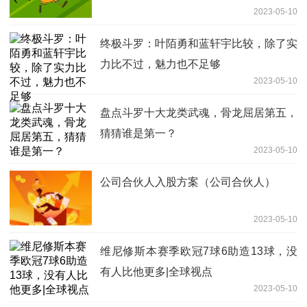
2023-05-10
终极斗罗：叶陌勇和蓝轩宇比较，除了实
力比不过，魅力也不足够
2023-05-10
盘点斗罗十大龙类武魂，骨龙屈居第五，
猜猜谁是第一？
2023-05-10
公司合伙人入股方案（公司合伙人）
2023-05-10
维尼修斯本赛季欧冠7球6助造13球，没
有人比他更多|全球视点
2023-05-10