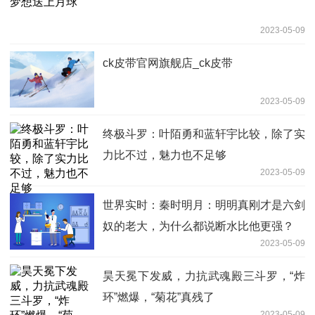
2023-05-09
ck皮带官网旗舰店_ck皮带
2023-05-09
终极斗罗：叶陌勇和蓝轩宇比较，除了实
力比不过，魅力也不足够
2023-05-09
世界实时：秦时明月：明明真刚才是六剑
奴的老大，为什么都说断水比他更强？
2023-05-09
昊天冕下发威，力抗武魂殿三斗罗，“炸
环”燃爆，“菊花”真残了
2023-05-09