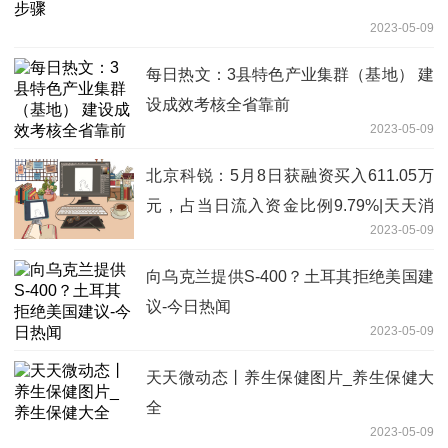
2023-05-09
每日热文：3县特色产业集群（基地） 建
设成效考核全省靠前
2023-05-09
北京科锐：5月8日获融资买入611.05万
元，占当日流入资金比例9.79%|天天消
2023-05-09
息
向乌克兰提供S-400？土耳其拒绝美国建
议-今日热闻
2023-05-09
天天微动态丨养生保健图片_养生保健大
全
2023-05-09