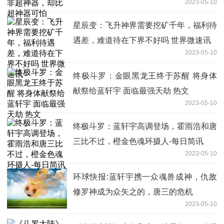
2023-05-10
星辰变：飞升神界需要挖矿千年，福利待
遇差，难道待在下界不好吗 世界微速讯
2023-05-10
终极斗罗：金眼黑龙王终于苏醒 将身体
献祭给蓝轩宇 面临最强天劫 热文
2023-05-10
终极斗罗：蓝轩宇高调登场，霍雨浩和唐
三比不过，橙金色魂环摄人-每日简讯
2023-05-10
环球快报:蓝轩宇携一众魂兽成神，仇敌
修罗神成为众矢之的，唐三的危机
2023-05-10