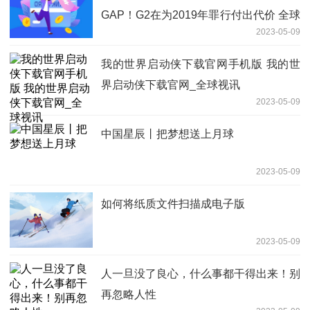
GAP！G2在为2019年罪行付出代价 全球
2023-05-09
聚焦
我的世界启动侠下载官网手机版 我的世
界启动侠下载官网_全球视讯
2023-05-09
中国星辰丨把梦想送上月球
2023-05-09
如何将纸质文件扫描成电子版
2023-05-09
人一旦没了良心，什么事都干得出来！别
再忽略人性