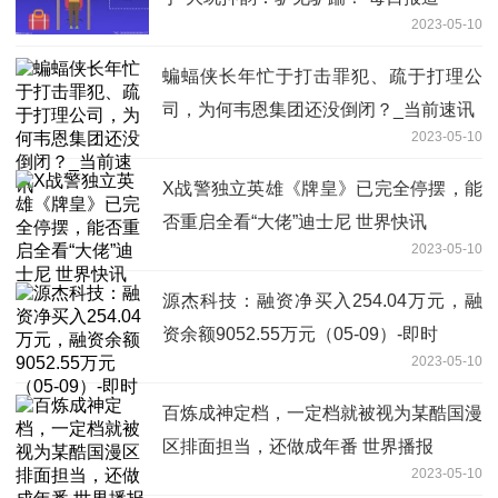
2023-05-10
蝙蝠侠长年忙于打击罪犯、疏于打理公
司，为何韦恩集团还没倒闭？_当前速讯
2023-05-10
X战警独立英雄《牌皇》已完全停摆，能
否重启全看“大佬”迪士尼 世界快讯
2023-05-10
源杰科技：融资净买入254.04万元，融
资余额9052.55万元（05-09）-即时
2023-05-10
百炼成神定档，一定档就被视为某酷国漫
区排面担当，还做成年番 世界播报
2023-05-10