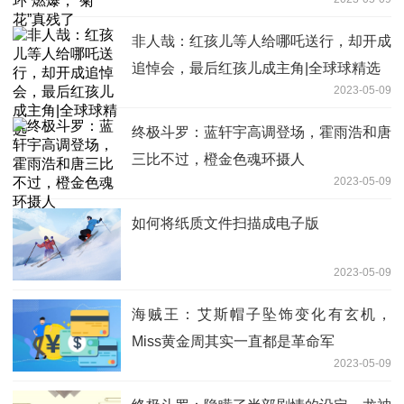
非人哉：红孩儿等人给哪吒送行，却开成
追悼会，最后红孩儿成主角|全球球精选
2023-05-09
终极斗罗：蓝轩宇高调登场，霍雨浩和唐
三比不过，橙金色魂环摄人
2023-05-09
如何将纸质文件扫描成电子版
2023-05-09
海贼王：艾斯帽子坠饰变化有玄机，
Miss黄金周其实一直都是革命军
2023-05-09