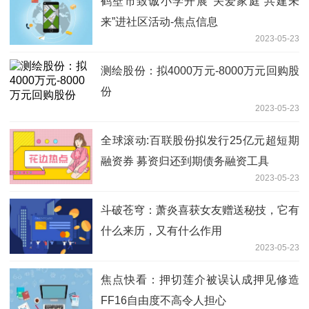
鹤壁市致诚小学开展“关爱家庭 共建未
来”进社区活动-焦点信息
2023-05-23
测绘股份：拟4000万元-8000万元回购股
份
2023-05-23
全球滚动:百联股份拟发行25亿元超短期
融资券 募资归还到期债务融资工具
2023-05-23
斗破苍穹：萧炎喜获女友赠送秘技，它有
什么来历，又有什么作用
2023-05-23
焦点快看：押切莲介被误认成押见修造
FF16自由度不高令人担心