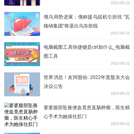
2023-05-22
俄乌局势进展：俄称援乌战机引担忧 “瓦
格纳集团”将退出乌东前线
2023-05-22
电脑截图工具快捷键是ctrl加什么_电脑截
图工具
2023-05-22
世界消息！友阿股份: 2022年度股东大会
决议公告
2023-05-22
婆婆腹部坠胀便血竟患直肠肿瘤，医生精
心手术为她保住肛门
2023-05-22