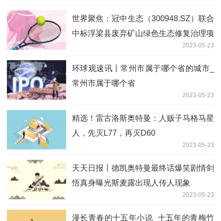
世界聚焦：冠中生态（300948.SZ）联合
中标浮梁县废弃矿山绿色生态修复治理项
2023-05-23
目
环球观速讯丨常州市属于哪个省的城市_
常州市属于哪个省
2023-05-23
精选！雷古洛斯奥特曼：人贩子马格马星
人，先灭L77，再灭D60
2023-05-23
天天日报丨德凯奥特曼最终话爆笑剧情剑
悟真身曝光斯麦露出现人传人现象
2023-05-23
漫长青春的十五年小说_十五年的青梅竹