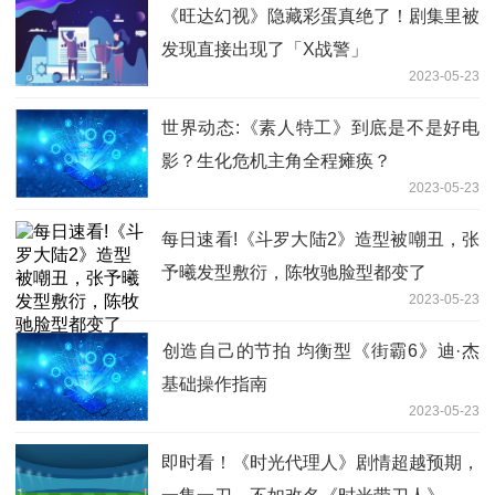
《旺达幻视》隐藏彩蛋真绝了！剧集里被
发现直接出现了「X战警」
2023-05-23
世界动态:《素人特工》到底是不是好电
影？生化危机主角全程瘫痪？
2023-05-23
每日速看!《斗罗大陆2》造型被嘲丑，张
予曦发型敷衍，陈牧驰脸型都变了
2023-05-23
​创造自己的节拍 均衡型《街霸6》迪·杰
基础操作指南
2023-05-23
即时看！《时光代理人》剧情超越预期，