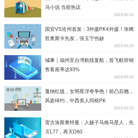
马小说 当前热议
2023-05-23
国安VS沧州首发：3外援PK4外援！张稀
哲奥斯卡先发，张玉宁伤缺
2023-05-23
城事｜福州至台湾航线复航，首飞航班销
售客座率达93%
2023-05-23
戛纳红毯，女明星浮夸争艳！前凸后翘，
风姿绰约，中西美人同框PK
2023-05-23
雷古洛斯奥特曼：人贩子马格马星人，先
灭L77，再灭D60