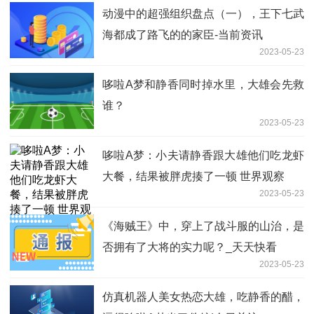
动漫中的超强组织盘点（一），王下七武
海都成了路飞的的家臣-当前资讯
2023-05-23
哆啦A梦和静香同时掉水里，大雄会先救
谁？
2023-05-23
哆啦A梦：小夫请静香跟大雄他们吃龙虾
大餐，结果被胖虎揍了一顿 世界观察
2023-05-23
《海贼王》中，穿上了战斗服的山治，是
否拥有了大将的实力呢？_天天快看
2023-05-23
仿真机器人美女热恋大雄，吃静香的醋，