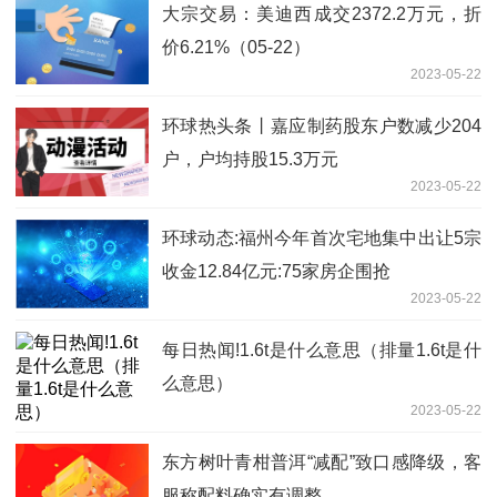
大宗交易：美迪西成交2372.2万元，折
价6.21%（05-22）
2023-05-22
环球热头条丨嘉应制药股东户数减少204
户，户均持股15.3万元
2023-05-22
环球动态:福州今年首次宅地集中出让5宗
收金12.84亿元:75家房企围抢
2023-05-22
每日热闻!1.6t是什么意思（排量1.6t是什
么意思）
2023-05-22
东方树叶青柑普洱“减配”致口感降级，客
服称配料确实有调整