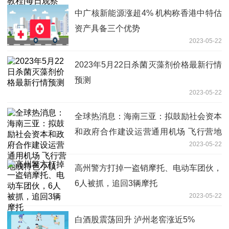
中广核新能源涨超4% 机构称香港中特估
资产具备三个优势
2023-05-22
2023年5月22日杀菌灭藻剂价格最新行情
预测
2023-05-22
全球热消息：海南三亚：拟鼓励社会资本
和政府合作建设运营通用机场 飞行营地
2023-05-22
或特色小镇
高州警方打掉一盗销摩托、电动车团伙，
6人被抓，追回3辆摩托
2023-05-22
白酒股震荡回升 泸州老窖涨近5%