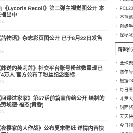
画《Lycoris Recoil》第三弹主视觉图公开 本
在播出中
-24
搬砖手
茜物语》杂志彩页图公开 已于8月22日发售
精彩推
-24
《葬送的芙莉莲》社交平台账号粉丝数量现已
4万人 官方公布了粉丝纪念图标
-23
间谍过家家》第67话前篇宣传绘公开 绘制的
劳埃德·福杰(黄昏)
甜面酱
-23
《夜樱家的大作战》公布夏末壁纸 详情内容快