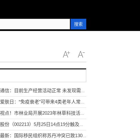
搜索
超讯通信：目前生产经营活动正常 未发现需要澄清或回应的媒体报道或市场传闻-当前速读
国际爱肤日：“免疫衰老”可带来4类老年人常见皮肤疾病
世界视点！市林业局开展2023年林草科技活动周活动
大为股份（002213）5月25日14点19分触及涨停板
环球最新：国际移民组织称苏丹冲突已致130余万人流离失所