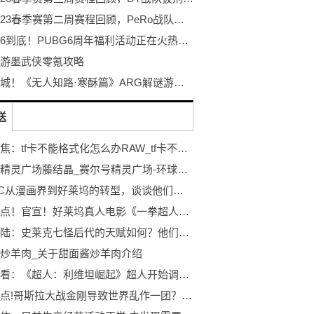
PCL2023春季赛第二周赛程回顾，PeRo战队绝地反击夺桂冠
不落幕6到底！PUBG6周年福利活动正在火热开启！
游墨武侠零氪攻略
探秘冰城！《无人知路·寒酥篇》ARG解谜游戏！打破次元的更多可能！
送
全球聚焦：tf卡不能格式化怎么办RAW_tf卡不能格式化怎么办
赛尔号精灵广场藤结晶_赛尔号精灵广场-环球资讯
根据DC从漫画界到好莱坞的转型，谈谈他们伴随着争议的原因 世界微资讯
每日看点！官宣！好莱坞真人电影《一拳超人》要来了
斗罗大陆：史莱克七怪后代的天赋如何？他们都是谁？_天天聚看点
炒羊肉_关于甜面酱炒羊肉介绍
天天快看：《超人：利维坦崛起》超人开始调查利维坦，幕后黑手究竟是谁？
今日观点!哥斯拉大战金刚导致世界乱作一团？这里，世界由你来拯救