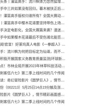
天天微头条丨灌篮高手：流川枫体力忽然猛增，全靠安西这句话，所以才醍醐灌顶
灌篮高手中三井如果没有回归，暮木被扶正后能力会达到什么级别？
快消息！灌篮高手版权归谁所有？全国大赛动画版什么时候出？差钱还是差事
热头条丨灌篮高手中樱木花道要坚持带伤上场时，水户洋平的话到底什么意思
灌篮高手决定电影化，全国大赛篇来袭？漫迷猜测国内票房预计10亿 世界速讯
灌篮高手中如果樱木花道最后不受伤湘北能否战胜爱和学院-全球快消息
今日要闻!官宣！好莱坞真人电影《一拳超人》要来了
灌篮高手：流川枫为何把目标定为仙道，而不是阿牧？有这些原因|世界今头条
北京市积极开展国家义务教育质量监测|环球新要闻
世界视点！市林业局开展2023年林草科技活动周活动
刺客伍六七》第二季上线时间的几个传闻
世界速读：奇幻冒险影片《圆梦巨人》，情节精彩画面感唯美，犹如动漫电影
大为股份（002213）5月25日14点19分触及涨停板
奇幻冒险影片《圆梦巨人》，情节精彩画面感唯美，犹如动漫电影
刺客伍六七》第二季上线时间的几个传闻