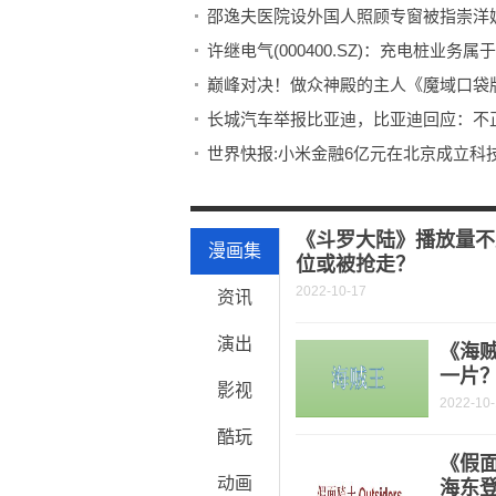
许继电气(000400.SZ)：充电桩业
巅峰对决！做众神殿的主人《魔域口袋
长城汽车举报比亚迪，比亚迪回应：不
世界快报:小米金融6亿元在北京成立科
世界动态:谷歌Pixel平板电脑最佳优惠
资讯推荐:家长请注意！这些常用止咳中
《斗罗大陆》播放量不
漫画集
位或被抢走？
2022-10-17
资讯
演出
《海
一片
影视
2022-10
酷玩
《假面
动画
海东