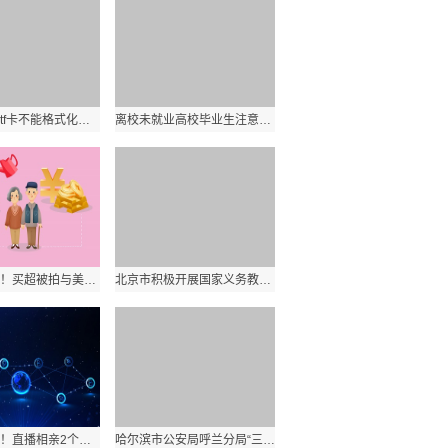
全球聚焦：tf卡不能格式化怎么办RAW_tf卡不能格式化怎么办
离校未就业高校毕业生注意！这些政策与你有关
全球百事通！买超被拍与美女深夜约会，女子身材纤细打扮火辣，拿外套当裙子穿
北京市积极开展国家义务教育质量监测|环球新要闻
环球百事通！直播相亲2个月，礼物刷了上万元
哈尔滨市公安局呼兰分局“三聚焦”着力优化法治营商环境护航经济社会高质量发展