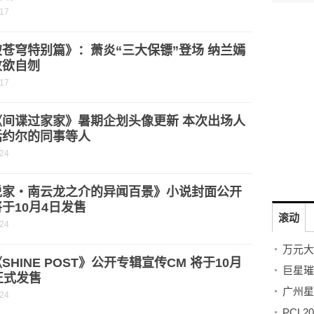
-17
苍穹特别篇》：萧炎“三大保镖”登场 纳兰嫣
败欲自刎
-17
《间谍过家家》暑期企划头像更新 本次出场人
括约尔的同事等人
-24
说家・南云龙之介的异闻百景》小说封面公开
于10月4日发售
滚动
-24
SHINE POST》公开专辑宣传CM 将于10月
正式发售
-24