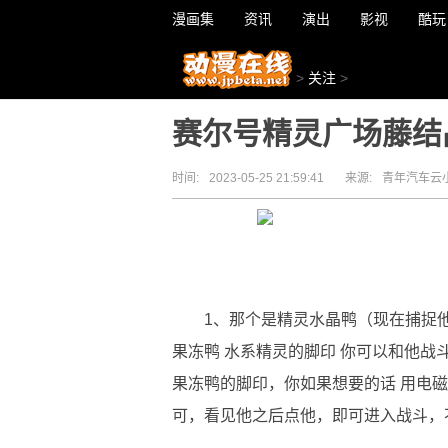
漫画集
资讯
演出
影视
酷玩
>
关注
>
赛尔号精灵广场藤结
时间:
2023-05-25 21:59:41
来源:
青年汽车云
1、那个是精灵水晶鸭（现在捕捉
果冻鸭 水系精灵的脚印 你可以和他战斗
果冻鸭的脚印，你如果想要的话 用电
可，看见他之后点他，即可进入战斗，