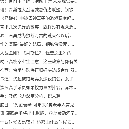
超讯通信：目前生产经营活动正常 未发现需要澄清或回应的媒体报道或市场传闻-当前速读
焦点短讯！哥斯拉大战漫威复仇者联盟？钢铁侠雷神拿它都没办法
还记得《复联4》中被雷神骂哭的游戏玩家吗？终于知道他是谁了！
海绵宝宝里几次诡异的微笑，或许没有观众想的那么简单_天天观速讯
完美世界：石昊成为独断万古的荒天帝以后，他回报了亲朋好友什么
粉丝制作的复联4最好的结局，钢铁侠没死，鹰眼和娜塔莎在一起！
哥斯拉大战金刚？《哥斯拉2：怪兽之王》的片尾字幕意味着什么？ 天天速看
就业高校毕业生注意！这些政策与你有关
环球热推荐：快手与珠海正顺好房达成合作 双方共同培养专业房产主播经纪人
全球百事通！买超被拍与美女深夜约会，女子身材纤细打扮火辣，拿外套当裙子穿
即时：灌篮高手球员如果按力量型排名，赤木和樱木都排不进前三
手：教练能力深度分析，识人篇
国际爱肤日：“免疫衰老”可带来4类老年人常见皮肤疾病
每日时讯!灌篮高手将出电影版，粉丝激动坏了却反手提出四个疑问实在太秀了
栖霞山什么时候去比较好_栖霞山什么时候去最好