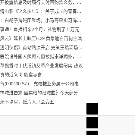
未按公开披露信息及时履行支付回购款义务，索菲亚交易方收监管函
青春爱情电影《这么多年》：关于成长的青春叙事|世界观点
海贼王：白胡子海贼团登场，小马哥是实习海贼，冰之魔女秀大长腿|当前关注
事通！直播相亲2个月，礼物刷了上万元
风云》延长上映至6.29 黄景瑜白百何主演
电影《透明侠侣》首站路演开启 史策王皓现场面试
邵逸夫医院设外国人照顾专窗被指崇洋媚外，医院回应：专窗工作人员会讲外语，其他窗口沟通起来不方便|世界播报
草飘香时丨伏道镇艾草产业发展纪实-热议
食的近义词 废寝忘食
许继电气(000400.SZ)：充电桩业务属于公司电动汽车智能充换电系统业务板块|天天即时
《刀剑神域进击篇 幽冥暗的谐谑曲》今天部分上线！两大公会的战斗开幕！
永不塌房，纸片人只会变丑
首页
频道