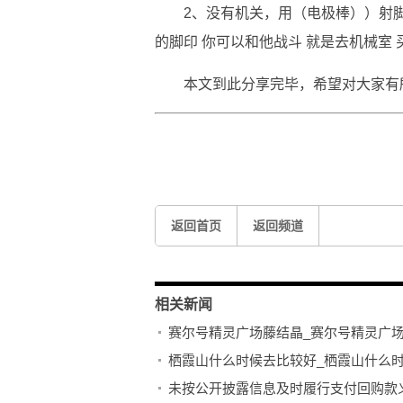
2、没有机关，用（电极棒））射
的脚印 你可以和他战斗 就是去机械室
本文到此分享完毕，希望对大家有
关键词：
返回首页
返回频道
相关新闻
赛尔号精灵广场藤结晶_赛尔号精灵广场
栖霞山什么时候去比较好_栖霞山什么
未按公开披露信息及时履行支付回购款