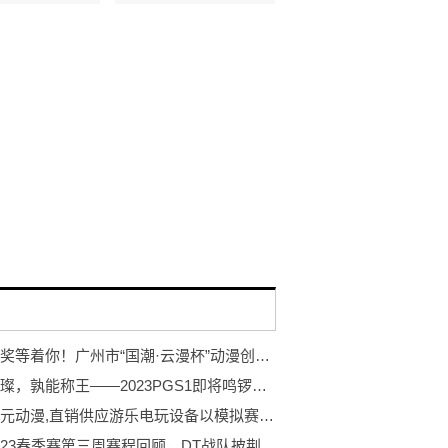
万元大奖等着你！广州市“国潮·云漫杯”动漫创作大赛开赛！
巨星璀璨，孰能称王——2023PGS1即将鸣锣开赛！
广州星元动漫,直销供应游乐电玩设备以模拟赛车游戏机,组成含有多个部件
PCL2023春季赛第三周赛程回顾，DT战队披荆斩棘登顶周冠