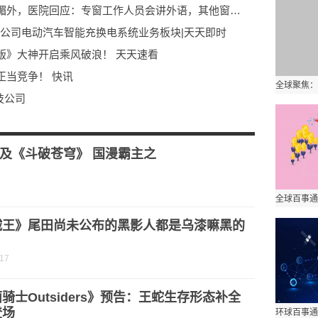
邵逸夫医院设外国人照顾专窗被指崇洋媚外，医院回应：专窗工作人员会讲外语，其他窗口沟通起来不方便|世界播报
务属于公司电动汽车智能充换电系统业务板块|天天即时
版》大神开启乘风破浪！ 天天速看
正当竞争！ 快讯
技公司
成药18岁以下青少年及儿童不宜使用
及《斗破苍穹》 国漫霸主之
贼王》尾田尚未公布的黑影人都是乌漆嘛黑的
？
-17
骑士Outsiders》预告：王蛇生存形态补全
登场