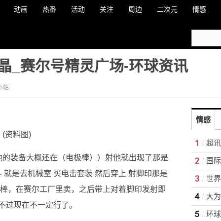
动画
热番
活动
关注
周边
二次元
情感
晶_赛尔号精灵广场-环球资讯
小站
情感
(资料图)
他的装备大概还在（电极棒））射他就出现了那是
 就是去机械室 买电击套装 然后穿上 射脚印那是
磁棒，在赛尔工厂里卖，之后带上对着脚印发射即
不过现在不一定行了。