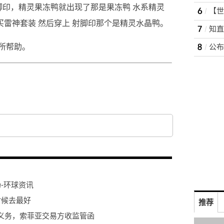
脚印，精灵果冻鸭就出现了那是果冻鸭 水系精灵
 买雷神套装 然后穿上 射脚印那个是精灵水晶鸭。
所帮助。
公布
-环球资讯
时候去最好
推荐
义务，索菲亚交易方收监管函