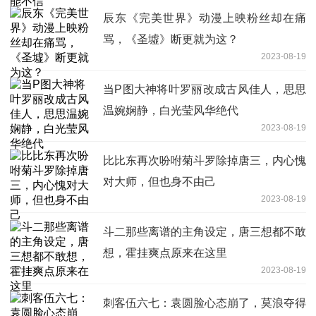
辰东《完美世界》动漫上映粉丝却在痛
骂，《圣墟》断更就为这？
2023-08-19
当P图大神将叶罗丽改成古风佳人，思思
温婉娴静，白光莹风华绝代
2023-08-19
比比东再次吩咐菊斗罗除掉唐三，内心愧
对大师，但也身不由己
2023-08-19
斗二那些离谱的主角设定，唐三想都不敢
想，霍挂爽点原来在这里
2023-08-19
刺客伍六七：袁圆脸心态崩了，莫浪夺得