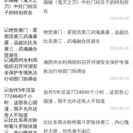
揭秘《鬼灭之刃》中灶门祢豆子的特别存
在
2023-08-19
绝世唐门：霍雨浩第三武魂暴露，远超比
比东唐三，武魂融合技诞生
2023-08-19
湘西州水利局组织召开河湖安全保护专项
执法行动部门协调会
2023-08-19
创作5年渲染7724640个小时，这部良心
国漫，我不允许还有人不知道
2023-08-19
比比东再次吩咐菊斗罗除掉唐三，内心愧
对大师，但也身不由己