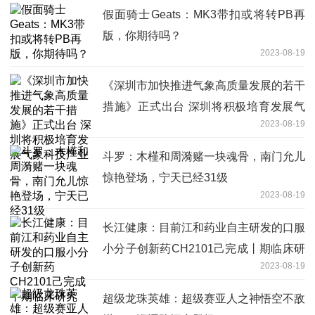
假面骑士Geats：MK3带扣或将转PB再
版，你期待吗？
2023-08-19
《深圳市加快推进气象高质量发展的若干
措施》正式出台 深圳将积极培育发展气
2023-08-19
象科技产业
斗罗：木槿和周漪赌一块魂骨，南门允儿
惊艳登场，宁天已经31级
2023-08-19
长江健康：目前江和药业自主研发的口服
小分子创新药CH2101己完成丨期临床研
2023-08-19
究
超级龙珠英雄：超级赛亚人之神悟空不敌