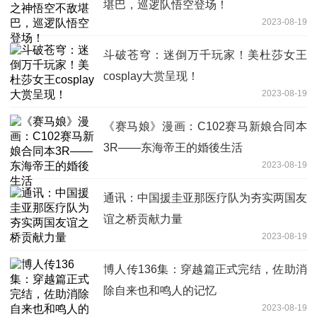
堪巴，巡逻队悟空登场！
2023-08-19
斗破苍穹：迷倒万千玩家！美杜莎女王
cosplay大赏呈现！
2023-08-19
《赛马娘》漫画：C102赛马新娘合同本
3R——东海帝王的婚後生活
2023-08-19
通讯：中国援圭亚那医疗队为夯实两国友
谊之桥贡献力量
2023-08-19
博人传136集：穿越篇正式完结，佐助消
除自来也和鸣人的记忆
2023-08-19