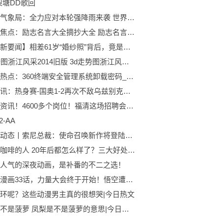
梨塘DD歌回
吉首市气象局：全力应对本轮强降雨来袭 世界独家
全球观焦点：励志名言大全摘抄大全 励志名言佳句大全
【天天新要闻】相差61岁“婚纱照”背后，竟是一段“捡来的”故事
3d走势图浙江风采2014旧版 3d走势图浙江风采|环球今日报
全球今热点：360终端安全管理系统卸载密码_长城物业信息管理系统密码忘了怎么办
最新资讯：热身赛-国奥1-2再次不敌乌兹别克斯坦U23，面对对手两连败
天天热资讯！4600多个岗位！福清这场招聘会太火爆！
-AA
环球微动态丨索尼总裁：使命召唤新作将登陆PS平台
每天喝咖啡的人 20年后都怎么样了？三大好处、三大不要_焦点资讯
人气的深夜动画，是补番的不二之选！
龙珠超漫画33话，力量大会终于开始！悟空遭第十一宇宙围攻？ 信息
环呢？这些动漫男主真的很想哭|今日热文
凤梨是不是菠萝 凤梨是不是菠萝的意思|今日热搜