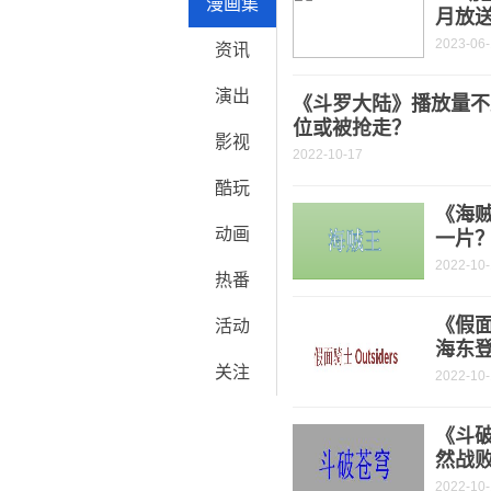
漫画集
月放
2023-06
资讯
演出
《斗罗大陆》播放量不
位或被抢走？
影视
2022-10-17
酷玩
《海
动画
一片
2022-10
热番
《假面
活动
海东
关注
2022-10
《斗破
然战
2022-10