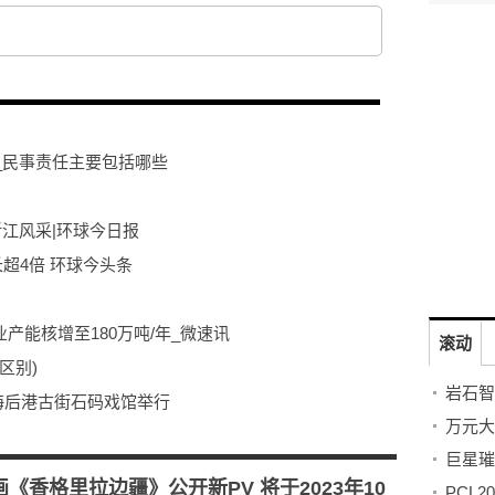
_民事责任主要包括哪些
图浙江风采|环球今日报
超4倍 环球今头条
业产能核增至180万吨/年_微速讯
滚动
区别)
海后港古街石码戏馆举行
后车司机
画《香格里拉边疆》公开新PV 将于2023年10