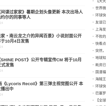
《间谍过家家》暑期企划头像更新 本次出场人
括约尔的同事等人
-24
说家・南云龙之介的异闻百景》小说封面公开
于10月4日发售
-24
突然，
地球知
SHINE POST》公开专辑宣传CM 将于10月
正式发售
-24
画《Lycoris Recoil》第三弹主视觉图公开 本
在播出中
-24
【全球