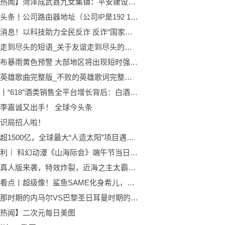
【天天热闻】菏泽成武县九女集镇：平安建设一条街，打造平安九女新高地
世界微头条丨公司路由器地址（公司IP是192 168 2 254 无线路由器的IP是192 168 1 1 怎么设置_360）
环球快消息！以科技助力全民反诈 反诈“国家队”推出七大反诈利器
友谊已走到尽头的短语_关于友谊走到尽头的忧伤的句子
上海发布暴雨黄色预警 大部地区将出现短时强降水
不败的英雄歌曲完整版_不败的英雄歌词完整版 全球实时
快看点丨“618”酒类销售全平台增长背后：白酒价格倒挂，库存“堰塞湖”仍难解 | 钛媒体风向标
李嘉诚又出手！ 全球今头条
识局招人啦！
耗资已超1500亿，全球最大“人造太阳”项目遇阻_精选
国漫福利｜ 科幻动漫《山海际会》端午节当日双更+限免 天天速看料
海贼王真人版来袭，特效炸裂，近海之主太霸气，红发被咬断手臂
环球快看点丨超级像！鲨鱼SAME化身希儿，乖巧可爱双重人格惊艳登场！
巴塞罗那时期的内马尔VS巴黎圣日耳曼时期的内马尔... 全球新视野
热闻】二次元每日美图