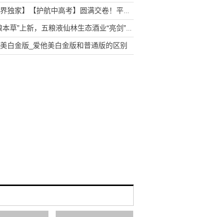
【世界独家】【护航中高考】圆满交卷！平度公安守护追梦路 愿前程似锦不负韶华
“五粮本草”上新，五粮液仙林生态酒业“亮剑”露酒赛道_环球信息
美白金版_爱他美白金版和普通版的区别