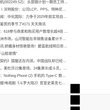
大洋电机(002249.SZ)：头部狼计划一期员工持股计划出售完毕
最资讯丨沃特股份：公司LCP、PPS、特种尼龙等材料都可用于机器人电机电控和连接器等产品
环球要闻：中化国际：力争于2029年前实现自身运营碳达峰
鉴赏的季节了#171 天天简讯
小红书：618参与商家和购买用户数增长超4倍 环球今头条
深耕非洲市场，山河智能在非销售设备累计千余台（套）|速看
全球热讯:娇媚身材惊艳登场！碧蓝航线明日奈兔女郎cosplay超赞
千山粽是情”
《无畏契约》国服还在内测，中国战队却已经登上了国际舞台
确定了，美杜莎22集登场，24集萧炎成斗灵，一操作证明官方挺会玩-精彩看点
太酷了：Nothing Phone (2) 手机的 Type-C 数据线也是透明的 -当前热议
天天快报!电视剧《斗罗大陆2》官宣史莱克七怪阵容 周翊然张予曦携手开启全新冒险征程
首页
频道