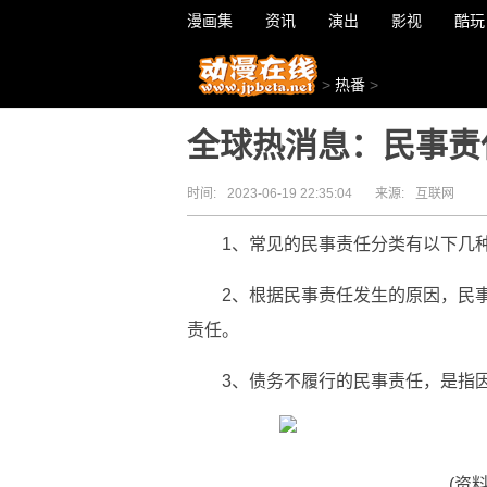
漫画集
资讯
演出
影视
酷玩
>
热番
>
全球热消息：民事责
时间:
2023-06-19 22:35:04
来源:
互联网
1、常见的民事责任分类有以下几
2、根据民事责任发生的原因，民
责任。
3、债务不履行的民事责任，是指
(资