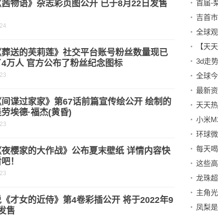
茜物语》杂志彩页图公开 已于8月22日发售
首届-
-24
《葬送的芙莉莲》社交平台账号粉丝数量现已
4万人 官方公布了粉丝纪念图标
-23
间谍过家家》第67话前篇宣传绘公开 绘制的
劳埃德·福杰(黄昏)
小米M2
-23
《夜樱家的大作战》公布夏末壁纸 详情内容快
看吧！
这些高
-23
主角光
《才女的近侍》第4卷彩插公开 将于2022年9
发售