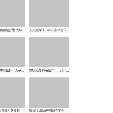
上海发布暴雨黄色预警 大部地区将出现短时强降水
天天热资讯！4600多个岗位！福清这场招聘会太火爆！
环球要闻：中化国际：力争于2029年前实现自身运营碳达峰
物畅其流 通联世界——河北打造商贸物流产业高地观察_世界热点
Hope实力有几阵？两局狂砍14-1-8 助队继续保持不败
臻有钱贷款9天到期会不会上征信-环球观天下