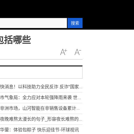
搜索
包括哪些
环球快消息！以科技助力全民反诈 反诈“国家队”推出七大反诈利器
吉首市气象局：全力应对本轮强降雨来袭 世界独家
深耕非洲市场，山河智能在非销售设备累计千余台（套）|速看
形容夜晚难熬太漫长的句子_形容夜长难熬的句子 漫长的夜晚心情说说短句
华蓥：体验包粽子 快乐迎佳节-环球视讯