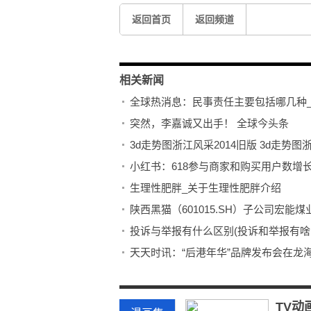
返回首页
返回频道
相关新闻
全球热消息：民事责任主要包括哪几种
突然，李嘉诚又出手！ 全球今头条
3d走势图浙江风采2014旧版 3d走势
小红书：618参与商家和购买用户数增长
生理性肥胖_关于生理性肥胖介绍
陕西黑猫（601015.SH）子公司宏能煤
投诉与举报有什么区别(投诉和举报有啥
天天时讯：“后港年华”品牌发布会在龙
每日短讯：货车追尾起火前车司机勇救
今日看点：今日豆粕、菜粕继续上涨！
TV动