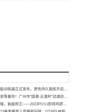
岩石智能训练器正式发布，男性持久锻炼开启智能浪潮
万元大奖等着你！广州市“国潮·云漫杯”动漫创作大赛开赛！
巨星璀璨，孰能称王——2023PGS1即将鸣锣开赛！
PCL2023春季赛第三周赛程回顾，DT战队披荆斩棘登顶周冠