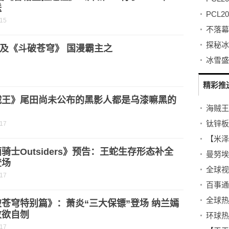
送
-15
及《斗破苍穹》 国漫霸主之
精彩推
贼王》尾田尚未公布的黑影人都是乌漆嘛黑的
？
钛锌板
-17
【米泽茜
骑士Outsiders》预告：王蛇生存形态补全
曼努埃
登场
全球视
-17
苍穹特别篇》：萧炎“三大保镖”登场 纳兰嫣
败欲自刎
环球热
-17