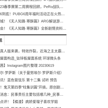
PCL2023春季赛第二周赛程回顾，PeRo战队绝地反击夺桂冠
不落幕6到底！PUBG6周年福利活动正在火热开启！
探秘冰城！《无人知路·寒酥篇》ARG解谜游戏！打破次元的更多可能！
冰雪盛会！《无人知路·寒酥篇》全新剧情资料片发布！ARG解谜游戏
送
海贼王真人版来袭，特效炸裂，近海之主太霸气，红发被咬断手臂 即时看
屋面构造_钛锌板屋面系统 环球微头条
】Instagram图片整理 20230619
尔·罗萨斯（关于曼努埃尔·罗萨斯介绍）
讯！蓝色管弦乐 第十二集 试听 预告
百事通！鬼灭第四季“柱集训篇”开搞，原创剧情占大头？孝哥又配富冈了
全球热消息：民事责任主要包括哪几种_民事责任主要包括哪些
点评！【橘漫】病娇爱瑠子喜欢学姐